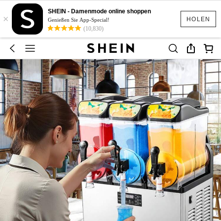
SHEIN - Damenmode online shoppen
×
HOLEN
Genießen Sie App-Special!
(10,830)