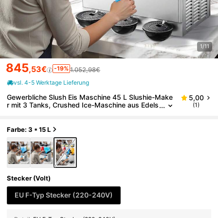
1/11
845
,53€
-19%
1.052,98€
vsl. 4-5 Werktage Lieferung
Gewerbliche Slush Eis Maschine 45 L Slushie-Make
5,00
r mit 3 Tanks, Crushed Ice-Maschine aus Edels
(1)
tahl für 180 Tassen Margarita und Smoothies, E
is-Slush-Maschine für Zuhause Gastronomie Cafés
Bars
Farbe: 3 * 15 L
Stecker (Volt)
EU F-Typ Stecker (220-240V)