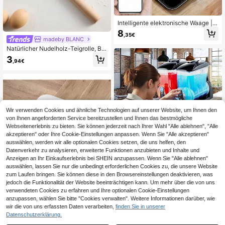
Intelligente elektronische Waage |
UAEUUI Körperfettwaage, Badezim
8
,35€
merwaage, kleine Heimwaage mit L
madeby BLANC
CD Digitalanzeige, kabellos, batteri
Natürlicher Nudelholz-Teigrolle, Blä
ebetrieben
tterteig-Teigrolle, Teigrolle, Backwe
3
,94€
rkzeug, Pizzaherstellungsmaschin
e, Holzhaushalt Teigrolle, langanhal
tend Küchengerät
Wir verwenden Cookies und ähnliche Technologien auf unserer Website, um Ihnen den
von Ihnen angeforderten Service bereitzustellen und Ihnen das bestmögliche
Webseitenerlebnis zu bieten. Sie können jederzeit nach Ihrer Wahl "Alle ablehnen", "Alle
akzeptieren" oder Ihre Cookie-Einstellungen anpassen. Wenn Sie "Alle akzeptieren"
auswählen, werden wir alle optionalen Cookies setzen, die uns helfen, den
Datenverkehr zu analysieren, erweiterte Funktionen anzubieten und Inhalte und
Anzeigen an Ihr Einkaufserlebnis bei SHEIN anzupassen. Wenn Sie "Alle ablehnen"
UIMOSO Store BTG EU
auswählen, lassen Sie nur die unbedingt erforderlichen Cookies zu, die unsere Website
kommerzieller Frozen Drink Maker,
zum Laufen bringen. Sie können diese in den Browsereinstellungen deaktivieren, was
0,01€ sparen
15 L x 2 Slush-Maschine mit zwei T
4 übrig
jedoch die Funktionalität der Website beeinträchtigen kann. Um mehr über die von uns
anks, 120 Tassen Margarita-Smoot
Elektronische Waage, digitale Bade
verwendeten Cookies zu erfahren und Ihre optionalen Cookie-Einstellungen
722
hie-Maschine aus Edelstahl, Slush-
,70€
-3%
751,18€
zimmerwaage, präzise batteriebetri
8
anzupassen, wählen Sie bitte "Cookies verwalten". Weitere Informationen darüber, wie
Maker für Zuhause Partys Restaura
,21€
8,22€
ebene Körperwaage, inklusive Batt
4-5 Werktage
wir die von uns erfassten Daten verarbeiten,
finden Sie in unserer
nts Cafés Bars
erie, kleine Gesundheitswaage.
Datenschutzerklärung.