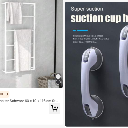
1.2K Follower
2
1.2K Follower
2
aXL
alter Schwarz 60 x 10 x 116 cm Stah
1.2K Follower
2