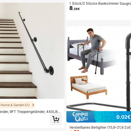
1 Stück/2 Stücke Badezimmer Saugna
8
f Stange Haltegriff, rutschfeste Saugn
,38€
Badezimmer Accessoires Badezimme
1.2K Follower
2
Home & Garden EU
änder, 9FT Treppengeländer, 440LBS
lenstoffstahl Rohr-Geländer, Industrie
0,02€
er mit Wandmontage-Halterung, runde
 für Innen, Außen
Verstellbares Bettgitter (15,6–21,9 Zoll)