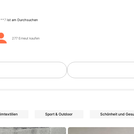
1.2K Follower
2
277 Erneut kaufen
1.2K Follower
2
1.2K Follower
2
imtextilien
Sport & Outdoor
Schönheit und Gesu