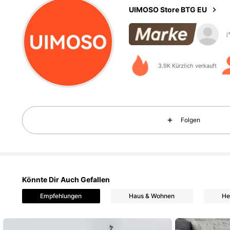
UIMOSO Store BTG EU
4,7
3.9K Kürzlich verkauft
4,7
Folgen
Könnte Dir Auch Gefallen
4,7
Empfehlungen
Haus & Wohnen
He