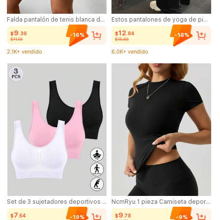
Falda pantalón de tenis blanca de cintura alta, 2 en 1 anti-exposición para golf, bádminton, fitness con bolsillos, falda pantalón deportiva de verano, leggings deportivos con bolsillos laterales para correr al aire libre y ejercicio, nueva falda pantalón para mujer, athleisure
Estos pantalones de yoga de pierna ancha de unicolor son cómodos y estilizan, adecuados para correr, fitness y diversas actividades de yoga. Negro, deportes de primavera, athleisure
9
12
$
.36
$
.84
-16%
-18%
$11.19
$15.59
2.1K+ vendido
6.0K+ vendido
(1000+)
(1000+)
2.1K+ vendido
6.0K+ vendido
Set de 3 sujetadores deportivos sin costuras, finos y cómodos sin acolchado para mujeres
NcmRyu 1 pieza Camiseta deportiva de manga corta y ajustada de unicolor para , de verano
7
9
$
.64
$
.78
-19%
-9%