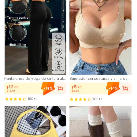
Pantalones de yoga de cintura alta y pierna ancha con pierna acampanada, control de abdomen, levantamiento de glúteos, ajuste elástico y ceñido, para gimnasio, entrenamiento, uso casual en casa y deportes para mujeres
Sujetador sin costuras y sin aros, con soporte lateral, de tela súper suave y transpirable, cómodo para uso diario
12
5
$
.80
$
.70
-19%
-14%
$15.79
$6.59
300+ vendido
1.3K+ vendido
(100+)
(100+)
300+ vendido
1.3K+ vendido