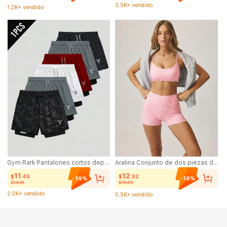
1.2K+ vendido
(1000+)
3.5K+ vendido
Gym Rark Pantalones cortos deportivos para hombres con estampado de toro y cordón ajustable a la cintura
Aralina Conjunto de dos piezas de ropa deportiva para entrenamiento en el gimnasio con top corto de tirantes estampado a cuadros y shorts de cintura alta, estilo casual de verano, atuendo de fan de la Copa del Mundo
11
12
$
.49
$
.92
-19%
-18%
$14.19
$15.69
2.0K+ vendido
5.5K+ vendido
(500+)
(1000+)
2.0K+ vendido
5.5K+ vendido