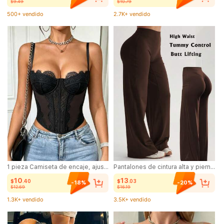
$9.49
$10.79
500+ vendido
2.7K+ vendido
(1000+)
(1000+)
500+ vendido
2.7K+ vendido
1 pieza Camiseta de encaje, ajustada para citas/fiestas/salidas, casual negra de verano
Pantalones de cintura alta y pierna ancha para mujer para ejercicio al aire libre, leggings deportivos casuales cómodos, pantalones acampanados de alta elasticidad para ir al trabajo & yoga, tela de punto, elásticos y cómodos, adecuados para uso diario y entrenamiento en primavera, athleisure
10
13
$
.40
$
.03
-18%
-20%
$12.69
$16.19
1.3K+ vendido
3.5K+ vendido
(100+)
(1000+)
1.3K+ vendido
3.5K+ vendido