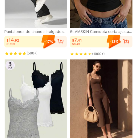
Pantalones de chándal holgados estilo calle para hombre, cintura con cordón, pantalones casuales de color contrastante, adecuados para uso casual, ribete de borde unido, cintura elástica cómoda con cordón, estilo deportivo, pantalones de pierna recta holgada y ancha de moda casual de color contrastante. Moda de gimnasio, adecuado como regalo.
GLAMSKIN Camiseta corta ajustada de manga corta con cuello cuadrado y rayas básicas para mujer, verano/otoño, top casual sexy de corte slim, adecuado para regreso a clases, salidas, vacaciones en la playa
14
7
$
.92
$
.41
-17%
-13%
$17.99
$8.49
1.9K+ vendido
10K+ vendido
(500+)
(1000+)
1.9K+ vendido
10K+ vendido