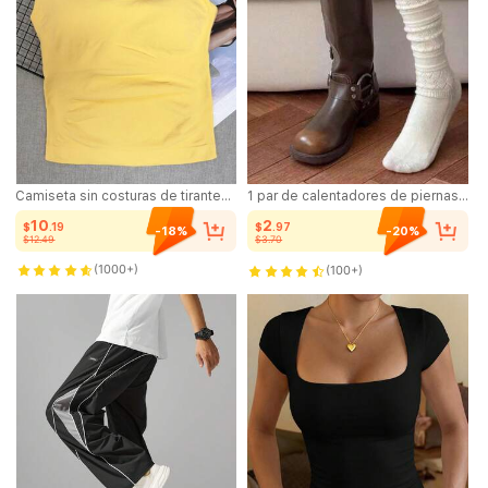
Camiseta sin costuras de tirantes largos para mujer con sujetador extraíble, chaleco deportivo de yoga
1 par de calentadores de piernas con diseño calado y multicapa, calcetines de punto hasta la pantorrilla, calcetines blancos dulces y versátiles para otoño/invierno
10
2
$
.19
$
.97
-18%
-20%
$12.49
$3.70
3.2K+ vendido
2.5K+ vendido
(1000+)
(100+)
3.2K+ vendido
2.5K+ vendido