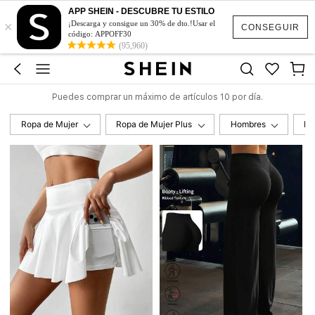
APP SHEIN - DESCUBRE TU ESTILO
×
¡Descarga y consigue un 30% de dto.!Usar el
CONSEGUIR
código: APPOFF30
(95,960)
Puedes comprar un máximo de artículos 10 por día.
Ropa de Mujer
Ropa de Mujer Plus
Hombres
Ni