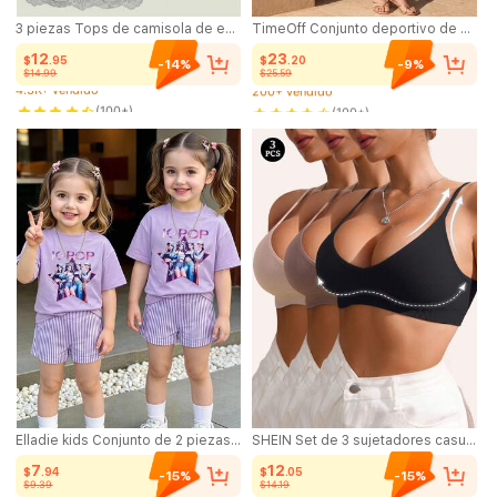
3 piezas Tops de camisola de encaje para mujer, camisola de encaje versátil como prenda exterior, tops de ropa interior para todas las estaciones
TimeOff Conjunto deportivo de mujer de un solo color con camisola de tirantes ajustables y pantalones de pierna ancha de largo medio
12
23
$
.95
$
.20
-14%
-9%
$14.99
$25.59
4.3K+ vendido
200+ vendido
(100+)
(100+)
4.3K+ vendido
200+ vendido
Elladie kids Conjunto de 2 piezas para niñas jóvenes estilo callejero con camiseta de cuello redondo y manga corta con estampado de dibujos animados de grupo de chicas K-POP en color púrpura y pantalones cortos casuales a juego con rayas verticales y cintura elástica, atuendo deportivo holgado y amigable con la piel para salidas diarias
SHEIN Set de 3 sujetadores casuales sin costuras y sin cables con diseño acanalado para mujeres
7
12
$
.94
$
.05
-15%
-15%
$9.39
$14.19
3.5K+ vendido