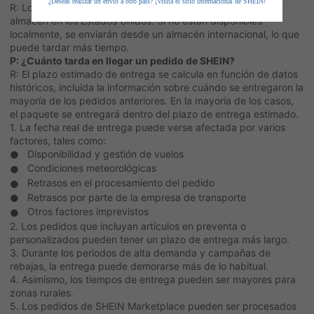
¿Deseas realizar un envío a otro país? ¡Visita el sitio internacional de SHEIN!
R: Los artículos marcados como "Local" se envían desde un
almacén en los Estados Unidos. Si no están disponibles
localmente, se enviarán desde un almacén internacional, lo que
puede tardar más tiempo.
P: ¿Cuánto tarda en llegar un pedido de SHEIN?
R: El plazo estimado de entrega se calcula en función de datos
históricos, incluida la información sobre cuándo se entregaron la
mayoría de los pedidos anteriores. En la mayoría de los casos,
el paquete se entregará dentro del plazo de entrega estimado.
1. La fecha real de entrega puede verse afectada por varios
factores, tales como:
Disponibilidad y gestión de vuelos
●
Condiciones meteorológicas
●
Retrasos en el procesamiento del pedido
●
Retrasos por parte de la empresa de transporte
●
Otros factores imprevistos
●
2. Los pedidos que incluyan artículos en preventa o
personalizados pueden tener un plazo de entrega más largo.
3. Durante los periodos de alta demanda y campañas de
rebajas, la entrega puede demorarse más de lo habitual.
4. Asimismo, los tiempos de entrega pueden ser mayores para
zonas rurales.
5. Los pedidos de SHEIN Marketplace pueden ser procesados