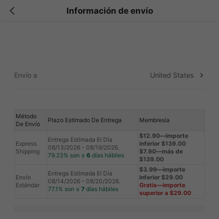
Información de envío
United States
Envío a
Método
Plazo Estimado De Entrega
Membresía
De Envío
$12.90—importe
Entrega Estimada El Día
Express
inferior $139.00
08/13/2026 - 08/19/2026.
Shipping
$7.90—más de
79.23% son ≤
6
días hábiles
$139.00
$3.99—importe
Entrega Estimada El Día
Envío
inferior $29.00
08/14/2026 - 08/20/2026.
Estándar
Gratis—importe
77.1% son ≤
7
días hábiles
superior a $29.00