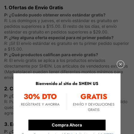
1. Ofertas de Envío Gratis
P: ¿Cuándo puedo obtener envío estándar gratis?
R: Los domingos y jueves, el envío estándar es gratuito en
pedidos superiores a $15.00. El resto de los días, el envío
estándar es gratuito en pedidos superiores a $29.00.
P: ¿Hay alguna oferta especial para mi primer pedido?
R: ¡Sí! El envío estándar es gratuito en tu primer pedido superior
a $15.00.
P: ¿Qué productos califican para envío gratis?
R: El envío gratis se aplica a los productos enviados
directamente por SHEIN. Los artículos de vendedores externos
(Marketplace) pueden tener diferentes montos mínimos para
envío gratis.
Bienvenido al sitio de SHEIN US
2. Costos y Cancelaciones
30% DTO
GRATIS
P: ¿Cancelar un artículo afecta el envío gratis?
R: Puede afectar. Si al cancelar un artículo el total de tu pedido
REGÍSTRATE Y AHORRA
ENVÍO Y DEVOLUCIONES
queda por debajo del monto mínimo para envío gratis, se
GRATIS
agregará a tu pedido la tarifa de envío correspondiente.
3. Entrega
Compra Ahora
P: ¿Qué significa la etiqueta "Local"?