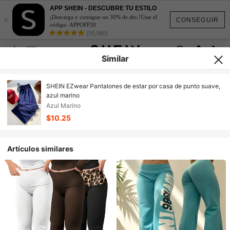
APP SHEIN - DESCUBRE TU ESTILO
×
¡Descarga y consigue un 30% de dto.!Usar el
CONSEGUIR
código: APPOFF30
(95,960)
Similar
SHEIN EZwear Pantalones de estar por casa de punto suave,
azul marino
Azul Marino
$10.25
Artículos similares