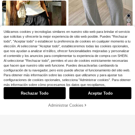
Local
ioso, primavera/verano
20+ Dice "elástico"
de mujer de corte holgado con lava
cha y corte corto con estampado fl
600+ vendidos
#9 Más vendidos
#9 Más vendidos
en Mezclilla Pantalones De Mujer
en Mezclilla Pantalones De Mujer
do degradado de talle alto para uso
oral gris para mujer, uso casual holg
8
10+ Dice "en tendencia"
10+ Dice "en tendencia"
1k+ vendidos
(500+)
$
.75
-25%
diario informal, pantalones vaquero
ado de verano para casa y diario en
15
#9 Más vendidos
en Mezclilla Pantalones De Mujer
s anchos de talle alto y pierna anch
color negro
$
.78
-54%
10+ Dice "en tendencia"
a ligeros de primavera
7
Utilizamos cookies y tecnologías similares en nuestro sitio web para brindar el servicio
Ahorro de $1.90
que solicitas y ofrecerte la mejor experiencia de sitio web posible. Puedes "Rechazar
todo", "Aceptar todo" o establecer tu preferencia de cookies en cualquier momento a tu
SCARLUX Y2K Pantalones Acampa
elección. Al seleccionar "Aceptar todo", estableceremos todas las cookies opcionales,
nados Gris Sólido para Mujer, Panta
¡Casi agotado!
30+ Dice "suave"
que nos ayudan a analizar el tráfico, ofrecer funcionalidades mejoradas y personalizar
lones Largos Casuales de Cintura B
1.8k+ vendidos
el contenido y los anuncios para complementar tu experiencia de compra con SHEIN.
aja con Puño, Adecuados para Reg
15
$
.99
-11%
reso a la Escuela y Streetwear
Al seleccionar "Rechazar todo", permites el uso de cookies estrictamente necesarias
que hacen que nuestro sitio web funcione. Puedes desactivarlas cambiando la
configuración de tu navegador, pero esto puede afectar el funcionamiento del sitio web.
Para obtener más información sobre las cookies que utilizamos y para ajustar tus
configuraciones de cookies opcionales, selecciona "Administrar cookies". Para obtener
12
Mostrar artículos similares con stock
Ver todo
más información sobre cómo procesamos los datos que recopilamos,
Pantalón largo de mujer de 1 pieza
Rechazar Todo
Aceptar Todo
Lo sentimos, este producto está agotado.
estilo lino, pierna ancha, cintura alt
17
¡Casi agotado!
40+ Dice "ligero"
a, casual y holgado, esencial para
5.9k+ vendidos
Ahorro de $36.48
primavera, verano, otoño e inviern
10
Administrar Cookies
AGOTADO
$
.99
o, uso diario y vacaciones
12
Pantalones de color sólido pa
Local
ra mujer, tres conjuntos de pantalon
660+ Dice "queda bien"
Pantalones largos de mujer d
Local
es casuales, adelgazantes, cómodo
1.3k+ vendidos
(1000+)
e 1 pieza estilo lino, pierna ancha, c
¡Casi agotado!
40+ Dice "ligero"
s y a la moda.
intura alta, casuales y holgados, es
23
2.3k+ vendidos
$
.40
-61%
enciales para primavera, verano, ot
10
$
.99
oño, invierno, uso diario y vacacion