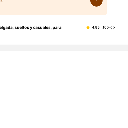
te.
elgada, sueltos y casuales, para
4.85
(
100+
)