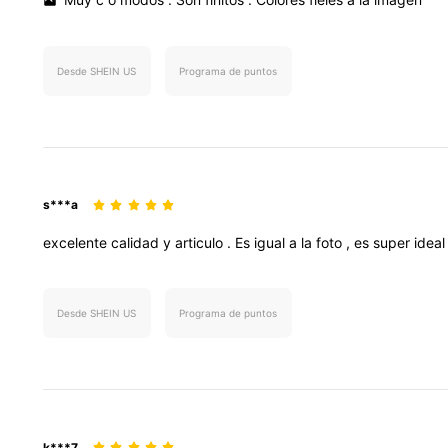
Desde SHEIN US
Programa de puntos
s***a
excelente
calidad
y
articulo
.
Es
igual
a
la
foto
,
es
super
idea
Desde SHEIN US
Programa de puntos
k***7