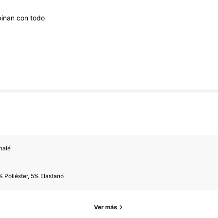
inan
con
todo
es
nalé
es
 Poliéster, 5% Elastano
Ver más