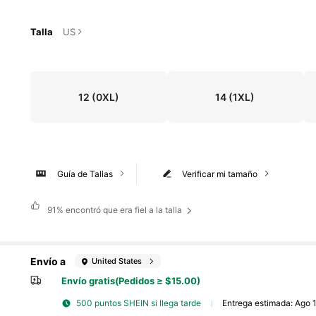
Talla
US
12
(0XL)
14
(1XL)
Guía de Tallas
Verificar mi tamaño
91%
encontró que era fiel a la talla
Envío a
United States
Envío gratis(Pedidos ≥ $15.00)
500 puntos SHEIN si llega tarde
Entrega estimada:
Ago 