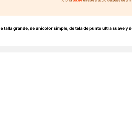
Ahorra
$0.84
en este artículo después de unir
talla grande, de unicolor simple, de tela de punto ultra suave y d