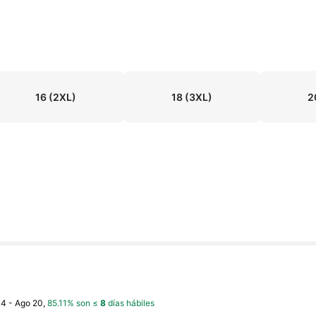
16
(2XL)
18
(3XL)
2
14 - Ago 20,
85.11% son ≤
8
días hábiles