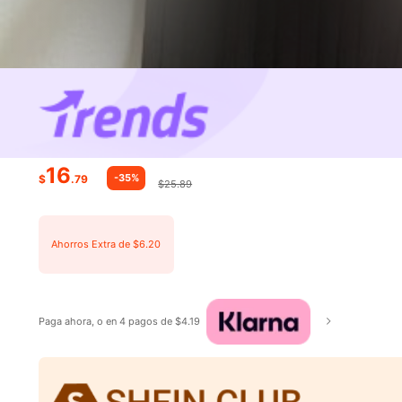
16
-35%
$
.79
$25.89
Ahorros Extra de $6.20
Paga ahora, o en 4 pagos de $4.19