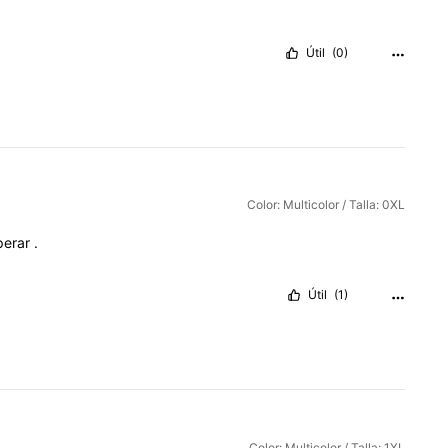
Útil
(0)
Color: Multicolor / Talla: 0XL
perar
.
Útil
(1)
Color: Multicolor / Talla: 1XL