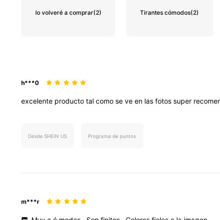
lo volveré a comprar
(2)
Tirantes cómodos
(2)
h***0
excelente
producto
tal
como
se
ve
en
las
fotos
super
recome
Desde SHEIN US
Programa de puntos
m***r
Muy
c
ó
modos
.
Son
finitos
.
Colores
fieles
a
la
imagen