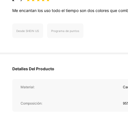
Me
encantan
los
uso
todo
el
tiempo
son
dos
colores
que
comb
Desde SHEIN US
Programa de puntos
37K Seguidor
4.81
Detalles Del Producto
Material:
Ca
37K Seguidor
Composición:
95%
4.81