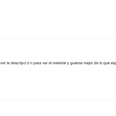
l
ver
la
descripci
ó
n
para
ver
el
material
y
guiarse
mejor
de
lo
que
es