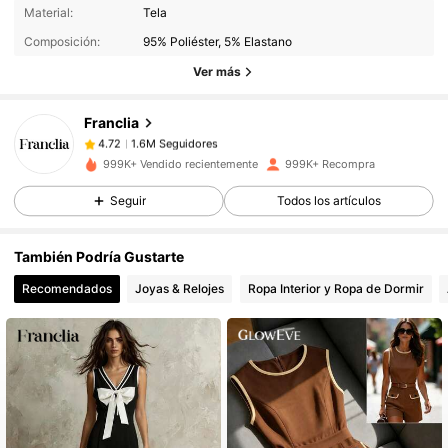
1.6M Seguidores
4.72
Material:
Tela
Composición:
95% Poliéster, 5% Elastano
1.6M Seguidores
4.72
Ver más
Franclia
1.6M Seguidores
4.72
s***3
pagó
Hace 13 horas
999K+ Vendido recientemente
999K+ Recompra
Seguir
Todos los artículos
1.6M Seguidores
4.72
También Podría Gustarte
1.6M Seguidores
4.72
Recomendados
Joyas & Relojes
Ropa Interior y Ropa de Dormir
1.6M Seguidores
4.72
1.6M Seguidores
4.72