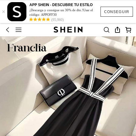
APP SHEIN - DESCUBRE TU ESTILO
×
¡Descarga y consigue un 30% de dto.!Usar el
CONSEGUIR
código: APPOFF30
(95,960)