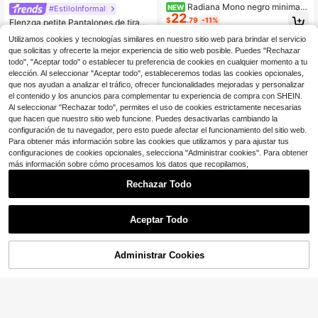
Radiana Mono negro minimalis
NEW
#EstiloInformal
22
ta casual de moda para mujer en ot
$
.79
-11%
Elenzga petite Pantalones de tirant
oño, mono sexy con cuello halter y
es negros de cintura alta y pierna a
60+ vendidos
espalda descubierta, mono con pier
Utilizamos cookies y tecnologías similares en nuestro sitio web para brindar el servicio
ncha con efecto adelgazante, drap
8
na globo, pantalones farol, mono de
$
.25
-52%
que solicitas y ofrecerte la mejor experiencia de sitio web posible. Puedes "Rechazar
eado versátil para ir al trabajo, eleg
punto de alta elasticidad, mono par
antes de alta gama, que ocultan la
todo", "Aceptar todo" o establecer tu preferencia de cookies en cualquier momento a tu
a ir al trabajo, pantalones para ir al t
carne y realzan la altura
elección. Al seleccionar "Aceptar todo", estableceremos todas las cookies opcionales,
rabajo, pantalones casuales, atuen
que nos ayudan a analizar el tráfico, ofrecer funcionalidades mejoradas y personalizar
dos casuales diarios, mono para el l
ugar de trabajo, pantalones casuale
el contenido y los anuncios para complementar tu experiencia de compra con SHEIN.
s de playa, pantalones de playa, atu
Al seleccionar "Rechazar todo", permites el uso de cookies estrictamente necesarias
endos de verano, atuendos de vaca
que hacen que nuestro sitio web funcione. Puedes desactivarlas cambiando la
ciones, atuendos de vacaciones
configuración de tu navegador, pero esto puede afectar el funcionamiento del sitio web.
Para obtener más información sobre las cookies que utilizamos y para ajustar tus
configuraciones de cookies opcionales, selecciona "Administrar cookies". Para obtener
más información sobre cómo procesamos los datos que recopilamos,
Rechazar Todo
Aceptar Todo
6
Administrar Cookies
Mono negro sin mangas con c
Local
¡60% DE DESCUENTO!
AÑADIR A LA BOLSA
Ahorro de $6.94
uello halter, cintura alta y pierna an
1.4k+ vendidos
cha, conjunto de una pieza para el
8
$
.89
-67%
GlowEve Mono elegante y romántic
verano
o para mujer con lunares de color c
Solo quedan 6
4-5 días hábiles
ontrastante, cintura definida y diseñ
14
$
.25
-33%
o exquisito