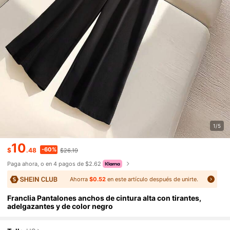
1/5
10
-60%
$
.48
$26.19
Paga ahora, o en 4 pagos de $2.62
Ahorra
$0.52
en este artículo después de unirte.
Franclia Pantalones anchos de cintura alta con tirantes,
adelgazantes y de color negro