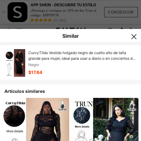
APP SHEIN - DESCUBRE TU ESTILO
×
¡Descarga y consigue un 30% de dto.!Usar el
CONSEGUIR
código: APPOFF30
(95,960)
Similar
CurvyTilda Vestido holgado negro de cuello alto de talla
grande para mujer, ideal para usar a diario o en conciertos de
música country, elegante y básico para primavera y verano
Negro
$17.64
Artículos similares