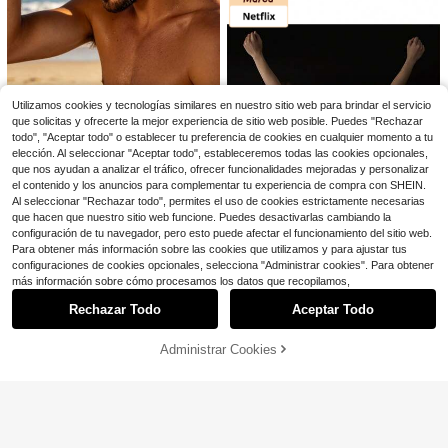
D, gorro para deportes acuáticos di
¡Casi agotado!
¡Casi agotado!
1 sombrero y 2 adornos unise
2.7k+ vendidos
(100+)
Local
vertidos al aire libre, protector solar
15
x con cuentas, sombrero de vaquer
3
#1 Más vendidos
en Pasamontañas para hombre
$
.70
-63%
con diseño de cabeza de animal (es
$
.14
-13%
a, sombrero de viaje de verano, ala
¡Casi agotado!
tilos de gato, perro), adecuado para
ancha, estampado, transpirable, co
4-5 días hábiles
salidas diarias, viajes, senderismo,
n banda de cuentas, sombrero de pl
esquí
aya tejido a mano, sombrero fedora
para el sol, sombrero de paja.
Utilizamos cookies y tecnologías similares en nuestro sitio web para brindar el servicio
que solicitas y ofrecerte la mejor experiencia de sitio web posible. Puedes "Rechazar
todo", "Aceptar todo" o establecer tu preferencia de cookies en cualquier momento a tu
1 pieza Sombrero de paja estilo boh
elección. Al seleccionar "Aceptar todo", estableceremos todas las cookies opcionales,
7
emio decorado con cinta, unisex, a
$
.90
-9%
que nos ayudan a analizar el tráfico, ofrecer funcionalidades mejoradas y personalizar
decuado para ocio al aire libre
el contenido y los anuncios para complementar tu experiencia de compra con SHEIN.
Al seleccionar "Rechazar todo", permites el uso de cookies estrictamente necesarias
que hacen que nuestro sitio web funcione. Puedes desactivarlas cambiando la
configuración de tu navegador, pero esto puede afectar el funcionamiento del sitio web.
Para obtener más información sobre las cookies que utilizamos y para ajustar tus
Ahorro de $3.64
configuraciones de cookies opcionales, selecciona "Administrar cookies". Para obtener
Mostrar artículos similares con stock
Ver todo
más información sobre cómo procesamos los datos que recopilamos,
Netflix
Netflix 1 pieza Sombrero de paja de
Rechazar Todo
Aceptar Todo
Lo sentimos, este producto está agotado.
1 pieza Gorra Snapback Hombre ES
Luffy de One Piece con licencia ofi
Establecido hace 1 año
T. 1853 KING RANCH SADDLE SHO
¡Casi agotado!
cial, sombrero de sol para cosplay
22
P, Gorra de béisbol con gráfico bord
Ahorro de $14.47
$
.36
-14%
Administrar Cookies
con cinta roja, accesorio de anime
100+ vendidos
(100+)
AGOTADO
ado de letras, moda casual de calle,
coleccionable, regalo para fans, ac
9
1 sombrero y 2 adornos unise
adecuada para primavera, otoño, vi
Local
$
.60
-10%
cesorio de disfraz de verano para p
14
x con cuentas, sombrero de vaquer
ajes, playa
$
.43
-50%
laya, 58cm-61cm
a, sombrero de viaje de verano, ala
ancha, estampado, transpirable, co
4-5 días hábiles
n banda de cuentas, sombrero de pl
aya tejido a mano, sombrero fedora