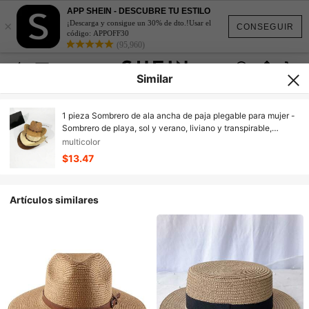
APP SHEIN - DESCUBRE TU ESTILO
×
¡Descarga y consigue un 30% de dto.!Usar el
CONSEGUIR
código: APPOFF30
(95,960)
Similar
1 pieza Sombrero de ala ancha de paja plegable para mujer -
Sombrero de playa, sol y verano, liviano y transpirable,
adecuado para viajes al aire libre, color marrón claro, perfecto
multicolor
para vacaciones de primavera/verano
$13.47
Artículos similares