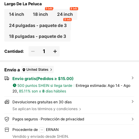
Largo De La Peluca
9 left
8 left
14 inch
18 inch
24 inch
8 left
24 pulgadas - paquete de 3
18 pulgadas - paquete de 3
Cantidad:
Envío a
United States
Envío gratis(Pedidos ≥ $15.00)
500 puntos SHEIN si llega tarde
Entrega estimada:
Ago 14 - Ago
20,
85.11% son ≤
8
días hábiles
Devoluciones gratuitas en 30 días
Se aplican los términos y condiciones
Pagos seguros · Protección de privacidad
Procedente de
ERNAN
Vendido y enviado desde SHEIN.