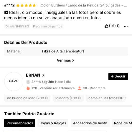
s***2
Color: Burdeos / Largo de la Peluca: 24 pulgadas - paquete de 3
Ideal
,
c
ó
modos
,
ihuqiguales
a
las
fotos
pero
el
cobre
es
menos
intenso
no
se
ve
anaranjado
como
en
fotos
Útil
(1)
Desde SHEIN US
Programa de puntos
Detalles Del Producto
710 Seguidores
4.88
Material:
Fibra de Alta Temperatura
710 Seguidores
4.88
Ver más
710 Seguidores
4.88
ERNAN
Seguir
S***h
seguido
Hace 1 día
710 Seguidores
4.88
12K+ Vendido recientemente
3K+ Recompra
de buena calidad (200+)
lo adoro (100+)
como en las fotos (100+)
710 Seguidores
4.88
También Podría Gustarte
710 Seguidores
4.88
Recomendados
Joyas & Relojes
Accesorios de Vestir
Ropa de M
710 Seguidores
4.88