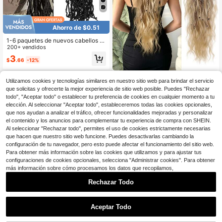
Ahorro de $0.51
1-6 paquetes de nuevos cabellos d
e trenzas postizas de ganchillo, ext
200+ vendidos
ensiones de cabello sintético de tre
3
$
.66
-12%
nzas suaves y extra largas pre-enro
lladas, para regalos de Navidad (1b
#)
TaLang Coleta de 26 pulgadas con
Utilizamos cookies y tecnologías similares en nuestro sitio web para brindar el servicio
ondas de agua degradadas y trenza
7
que solicitas y ofrecerte la mejor experiencia de sitio web posible. Puedes "Rechazar
$
.97
-14%
s de múltiples hebras, coleta dorada
todo", "Aceptar todo" o establecer tu preferencia de cookies en cualquier momento a tu
de alto brillo, clip negro mejorado, c
oleta de cabello largo, adecuada pa
elección. Al seleccionar "Aceptar todo", estableceremos todas las cookies opcionales,
ra fiestas, eventos de la Copa del M
que nos ayudan a analizar el tráfico, ofrecer funcionalidades mejoradas y personalizar
undo, extensiones de cabello sintéti
el contenido y los anuncios para complementar tu experiencia de compra con SHEIN.
co para mujeres
Al seleccionar "Rechazar todo", permites el uso de cookies estrictamente necesarias
que hacen que nuestro sitio web funcione. Puedes desactivarlas cambiando la
configuración de tu navegador, pero esto puede afectar el funcionamiento del sitio web.
Para obtener más información sobre las cookies que utilizamos y para ajustar tus
configuraciones de cookies opcionales, selecciona "Administrar cookies". Para obtener
más información sobre cómo procesamos los datos que recopilamos,
Rechazar Todo
Cabello sintético Kanekalon preesti
7
rado jumbo para trenzas de 24 pulg
100+ vendidos
adas, extensiones de cabello sintéti
Ahorro de $0.30
3
$
.08
-32%
Aceptar Todo
co 100g/paquete, sin enredos para
trenzas africanas y giros
paquete de 6 extensiones de cabell