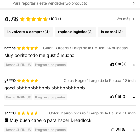
Para reportar a este vendedor y/o producto
4.78
(100+)
Ver más
lo volveré a comprar
(4)
rapidez logística
(2)
lo adoro
(13)
K***e
Color: Burdeos / Largo de la Peluca: 24 pulgadas - paquete de 3
Muy
bonito
todo
me
gust
ó
mucho
Útil
(0)
Desde SHEIN US
Programa de puntos
y***0
Color: Negro / Largo de la Peluca: 18 inch
good
bbbbbbbbbbbb
bbbbbbbbbbbb
Útil
(0)
Desde SHEIN US
Programa de puntos
s***0
Color: Marrón oscuro / Largo de la Peluca: 18 inch
Muy
buen
cabello
para
hacer
Dreadlock
Útil
(8)
Desde SHEIN US
Programa de puntos