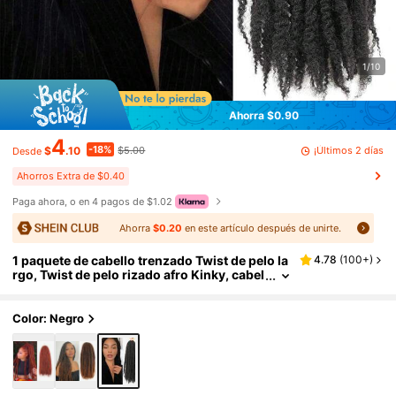
1/10
Ahorra $0.90
4
-18%
¡Últimos 2 días
$
.10
$5.00
Desde
Ahorros Extra de $0.40
Paga ahora, o en 4 pagos de $1.02
Ahorra
$0.20
en este artículo después de unirte.
1 paquete de cabello trenzado Twist de pelo la
4.78
(
100+
)
rgo, Twist de pelo rizado afro Kinky, cabel
lo sintético de extensión de Twist Crochet
Marley
Color: Negro