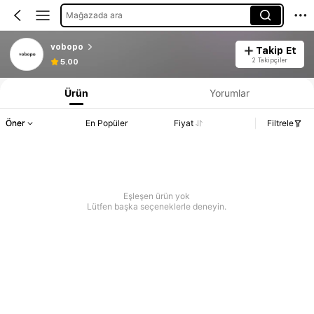
Mağazada ara
vobopo
Takip Et
2 Takipçiler
5.00
Ürün
Yorumlar
Öner
En Popüler
Fiyat
Filtrele
Eşleşen ürün yok
Lütfen başka seçeneklerle deneyin.