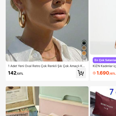
22
En Çok Satanla
1 Adet Yeni Oval Retro Çok Renkli Şık Çok Amaçlı Ka
KIZN Kadınlar iç
dın Güneş Gözlüğü, Seyahat, Plaj, Bar, Dış Mekan ve
desenli, dökümlü 
1.690
142
Diğer Ortamlar İçin Uygun, Y2K Estetiği
al.
,15TL
,13TL