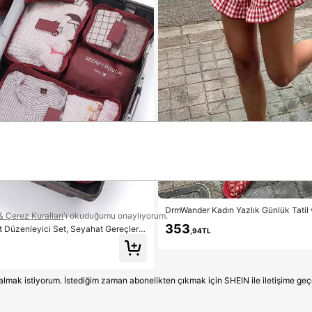
DrmWander Kadın Yazlık Günlük Tatil v
 & Çerez Kuralları
'ı okuduğumu onaylıyorum.
Çiçekli Ekose Baskılı Fırfırlı Etek Uçlu
353
 Düzenleyici Set, Seyahat Gereçleri,
,94TL
rları Çantası, Seyahat Çantası, İş Se
Tatil Seyahati Çantası, Taşınabilir, Haf
u Sağlayan
e almak istiyorum. İstediğim zaman abonelikten çıkmak için SHEIN ile iletişime ge