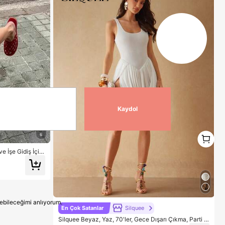
Kaydol
1
6
1
e İşe Gidiş İçin
 Bol Şort
çebileceğimi anlıyorum.
En Çok Satanlar
Silquee
Silquee Beyaz, Yaz, 70'ler, Gece Dışarı Çıkma, Parti -