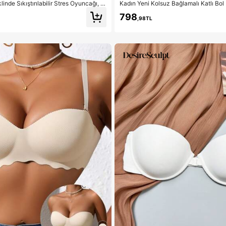
linde Sıkıştırılabilir Stres Oyuncağı, O
Kadın Yeni Kolsuz Bağlamalı Katlı Bol
ve Parti Etkileşimi İçin Uygun, Doğum
hem Tarz Sırtı Açık Günlük Şık A Kesi
798
le Toplantıları İçin Hediye, Stres Gider
,98TL