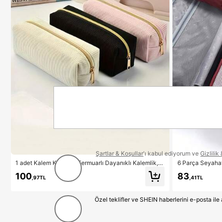
Şartlar & Koşullar
'ı kabul ediyorum ve
Gizlilik
1 adet Kalem Kutusu - Fermuarlı Dayanıklı Kalemlik, O
6 Parça Seyahat
kul Malzemeleri Düzenleyici, Ofis ve Ev Kullanımı İçin
Seyahat Aksesua
100
83
Kalem Çantası
yahati Çantası, 
,97TL
,41TL
if, Yer Tasarruf
Özel teklifler ve SHEIN haberlerini e-posta il