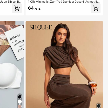
 Uzun Elbise, Bo
1 Çift Minimalist Zarif Yağ Damlası Desenli Asimetrik
m Yazlık
Renk Bloklu Geometrik Kare Çivi Küpe, Niş Tasarım Ü
64
st Segment Kulak Takısı
,75TL