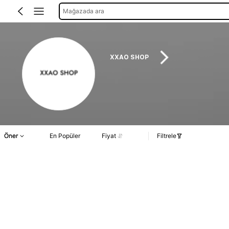
Mağazada ara
XXAO SHOP
Öner
En Popüler
Fiyat
Filtrele