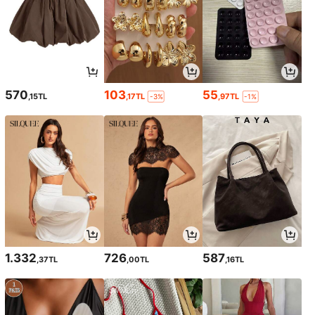
570
103
55
,15TL
,17TL
,97TL
-3%
-1%
1.332
726
587
,37TL
,00TL
,16TL