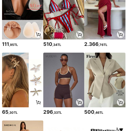
111
510
2.366
,95TL
,34TL
,76TL
65
296
500
,30TL
,33TL
,46TL