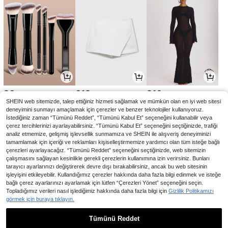
90
618
916
,00TL
,44TL
,96TL
SHEIN web sitemizde, talep ettiğiniz hizmeti sağlamak ve mümkün olan en iyi web sitesi
deneyimini sunmayı amaçlamak için çerezler ve benzer teknolojiler kullanıyoruz.
İstediğiniz zaman “Tümünü Reddet”, “Tümünü Kabul Et” seçeneğini kullanabilir veya
çerez tercihlerinizi ayarlayabilirsiniz. “Tümünü Kabul Et” seçeneğini seçtiğinizde, trafiği
analiz etmemize, gelişmiş işlevsellik sunmamıza ve SHEIN ile alışveriş deneyiminizi
tamamlamak için içeriği ve reklamları kişiselleştirmemize yardımcı olan tüm isteğe bağlı
çerezleri ayarlayacağız. “Tümünü Reddet” seçeneğini seçtiğinizde, web sitemizin
çalışmasını sağlayan kesinlikle gerekli çerezlerin kullanımına izin verirsiniz. Bunları
tarayıcı ayarlarınızı değiştirerek devre dışı bırakabilirsiniz, ancak bu web sitesinin
işleyişini etkileyebilir. Kullandığımız çerezler hakkında daha fazla bilgi edinmek ve isteğe
bağlı çerez ayarlarınızı ayarlamak için lütfen “Çerezleri Yönet” seçeneğini seçin.
Topladığımız verileri nasıl işlediğimiz hakkında daha fazla bilgi için
Gizlilik Politikamızı
görmek için buraya tıklayın.
170
58
396
,11TL
,72TL
,75TL
-3%
-1%
Tümünü Reddet