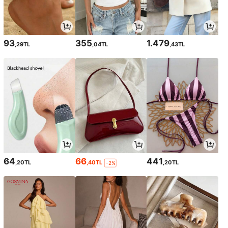
93
355
1.479
,29TL
,04TL
,43TL
64
66
441
,20TL
,40TL
,20TL
-2%