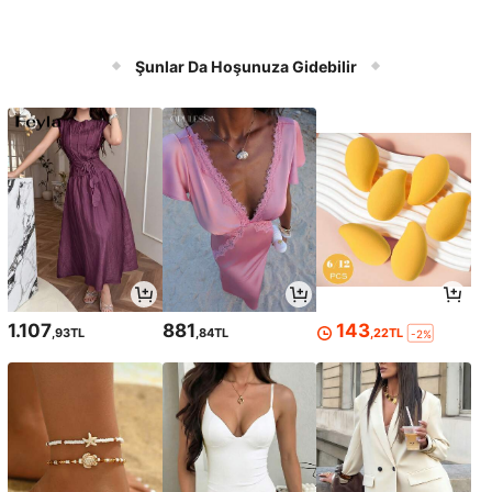
Şunlar Da Hoşunuza Gidebilir
1.107
881
143
,93TL
,84TL
,22TL
-2%