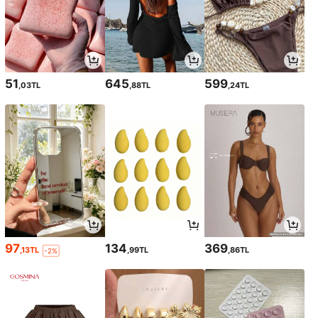
51
645
599
,03TL
,88TL
,24TL
97
134
369
,13TL
,99TL
,86TL
-2%