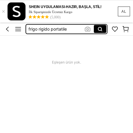
cold box
SHEIN UYGULAMASI-HAZIR, BAŞLA, STİL!
×
klima
AL
İlk Siparişinizde Ücretsiz Kargo
(5,000)
neveras de playa rigida
frigo rigido portatile
neveras pequeñas para playa
cold box
Eşleşen ürün yok.