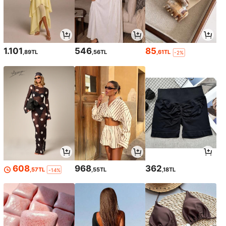
1.101
546
85
,89TL
,56TL
,61TL
-2%
608
968
362
,57TL
,55TL
,18TL
-14%