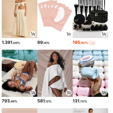
1.391
69
195
,08TL
,14TL
,90TL
-1%
793
581
131
,49TL
,13TL
,70TL