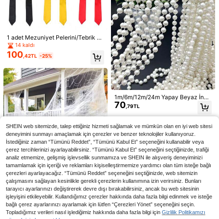
1 adet Mezuniyet Pelerini/Tebrik M
ezuniyet Şalı, Siyah, Sarı, Mavi, Kır
14 kaldı
mızı Renkler Dahil, 2026 Mezuniye
1 Rulo Bordo Organze Kumaş, 29.85
100
,42TL
-25%
t Töreni Kurdeleli, Mezuniyet Kutla
108
ft/74.8ft/149.77ft/299.7ft Uzunlukt
,10TL
-25%
ması Süslemeleri, Mezuniyet Partisi
a, Düğün Masa Örtüleri, El Yapımı DI
Malzemeleri, Mezuniyet Fotoğraf Ç
Y, Düğün Elbiseleri/Duvağı, Bale Tut
1 adet Bira Partisi Süslemeleri, Siya
ekimi Aksesuarları
uları, Gelinlikler, Masa Etekleri/Çadı
189
h ve Altın Mutlu Yıllar Arka Planı, Er
rlar, Düğün Dekorasyonları, Sandaly
,32TL
kekler İçin Soğuk Bir Bira, Yaşlılar İç
e Arkası Süsleme, Parti Arka Planlar
1m/6m/12m/24m Yapay Beyaz İnci
in Fotoğrafçılık Arkaplan Afişi, 30.,
ı, Çelenk Sarma, Merdiven Korkuluk
70
Boncuklu Çelenk, Kendin Yap Düğü
40., 50. Doğum Günü Tebrikleri ve
,79TL
ları, Romantik Noel Töreni Arka Plan
n Aksesuarları, Düğün, Parti, Ev, Çi
Biralar Parti Malzemeleri
ları ve Tatil Partisi Dekorasyonları İç
çek, Takı, Veranda, Doğum Günü,
in Uygundur
Mezuniyet Balosu Dekorasyonu
SHEIN web sitemizde, talep ettiğiniz hizmeti sağlamak ve mümkün olan en iyi web sitesi
deneyimini sunmayı amaçlamak için çerezler ve benzer teknolojiler kullanıyoruz.
İstediğiniz zaman “Tümünü Reddet”, “Tümünü Kabul Et” seçeneğini kullanabilir veya
çerez tercihlerinizi ayarlayabilirsiniz. “Tümünü Kabul Et” seçeneğini seçtiğinizde, trafiği
analiz etmemize, gelişmiş işlevsellik sunmamıza ve SHEIN ile alışveriş deneyiminizi
tamamlamak için içeriği ve reklamları kişiselleştirmemize yardımcı olan tüm isteğe bağlı
çerezleri ayarlayacağız. “Tümünü Reddet” seçeneğini seçtiğinizde, web sitemizin
çalışmasını sağlayan kesinlikle gerekli çerezlerin kullanımına izin verirsiniz. Bunları
tarayıcı ayarlarınızı değiştirerek devre dışı bırakabilirsiniz, ancak bu web sitesinin
işleyişini etkileyebilir. Kullandığımız çerezler hakkında daha fazla bilgi edinmek ve isteğe
bağlı çerez ayarlarınızı ayarlamak için lütfen “Çerezleri Yönet” seçeneğini seçin.
Topladığımız verileri nasıl işlediğimiz hakkında daha fazla bilgi için
Gizlilik Politikamızı
1 adet, 60/100/200g Örümcek Ağı