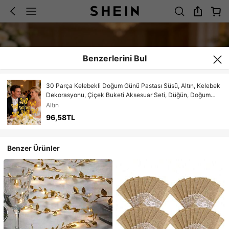
Benzerlerini Bul
30 Parça Kelebekli Doğum Günü Pastası Süsü, Altın, Kelebek
Dekorasyonu, Çiçek Buketi Aksesuar Seti, Düğün, Doğum
Günü Partisi, Sevgililer Günü, Sevgililer Günü Hediye
Altın
Paketleme Süslemeleri, Pasta Süslemeleri, Çiçek Süslemeleri,
96,58TL
Masa Orta Süsleri, Düğün Partisi, Otel, Yatak Odası
Aydınlatmaları, Sahne Düzenlemeleri İçin;
Benzer Ürünler