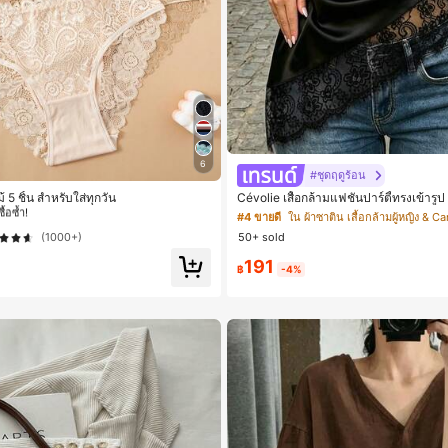
6
 ชิ้น กางเกงชั้นในผู้หญิง
#ชุดฤดูร้อน
ื้อซ้ำ!
 5 ชิ้น สำหรับใส่ทุกวัน
Cévolie เสื้อกล้ามแฟชั่นปาร์ตี้ทรงเข้ารูป
คาวล์ จับย่น แต่งลูกไม้ ดีไซน์ต่อผ้า เปิด
 ชิ้น กางเกงชั้นในผู้หญิง
 ชิ้น กางเกงชั้นในผู้หญิง
#4 ขายดี
ใน ผ้าซาติน เสื้อกล้ามผู้หญิง & C
(1000+)
50+ sold
ื้อซ้ำ!
ื้อซ้ำ!
191
 ชิ้น กางเกงชั้นในผู้หญิง
฿
-4%
ื้อซ้ำ!