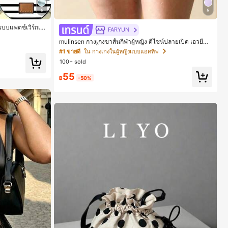
5
5
แบบแพตช์เวิร์กเอ
FARYUN
์ดิจิทัลลายทางแบ
mulinsen กางเกงขาสั้นกีฬาผู้หญิง ดีไซน์ปลายเปิด เอวยืดห
ยุ่น กางเกงขาสั้นลำลองกีฬาฤดูร้อน ความยาว 3/4
#1 ขายดี
ใน กางเกงในผู้หญิงแบบแอคทีฟ
100+ sold
55
฿
-50%