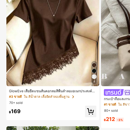
4
GlowEve เสื้อยืดแขนสั้นคอกลมสีพื้นลำลองอเนกประสงค์สำ
หรับผู้หญิง
#3 ขายดี
ใน สีน้ำตาล เสื้อยืดลำลองพื้นฐาน
กระเป๋าถือและกร
70+ sold
เหมาะสำหรับงานป
#1 ขายดี
ใน สีขาว
รท่องเที่ยว การช
169
80+ sold
บเหรียญ โทรศัพท
฿
นออฟฟิศ นักศึก
212
ป๋าผู้หญิงที่หรูหรา
฿
-3%