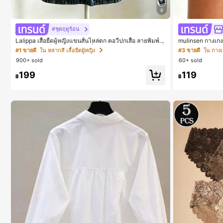
9
#ชุดฤดูร้อน
Lalippa เสื้อยืดผู้หญิงแขนสั้นไหล่ตก คอวีปกเสื้อ ลายพิมพ์ดิ
mulinsen กางเกง
จิทัลลายทาง สไตล์สปอร์ตแฟชั่นมินิมอล ของขวัญสำหรับเพื่
ประสงค์ กางเกงขา
#1 ขายดี
ใน หลากสี เสื้อยืดผู้หญิง
#3 ขายดี
ใน กางเ
อน
รฝึกซ้อมกีฬาในฤด
900+ sold
60+ sold
199
119
฿
฿