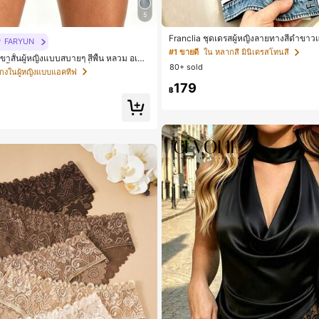
5
Franclia ชุดเดรสผู้หญิงลายทางสีดำขาว
FARYUN
ฟเฟกต์เดนิม สำหรับฤดูร้อน รุ่นใหม่ พิมพ
#1 ขายดี
ใน หลากสี มินิเดรสโทนสี
ขาสั้นผู้หญิงแบบสบายๆ สีพื้น หลวม อเนก
บไม่เดนิม ดีไซน์นิช แขนสั้น
80+ sold
สั้นกีฬา 2-In-1 สำหรับวิ่ง ฟิตเนส และกา
กงในผู้หญิงแบบแอคทีฟ
ูร้อน
179
฿