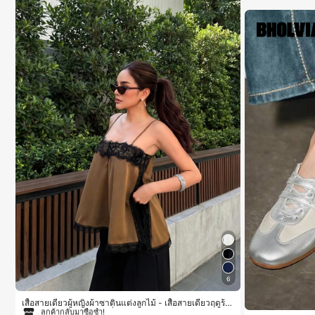
6
#1 ขายดี
ใน สีกากี เสื้อสตรี เสื้อเบลาส์ & Tee
ลูกค้ากลับมาซื้อซ้ำ!
เสื้อสายเดี่ยวผู้หญิงผ้าซาตินแต่งลูกไม้ - เสื้อสายเดี่ยวฤดูร้อ
นสีคากีมีรอยผ่าด้านข้างที่น่าดึงดูดแบบสบายๆ