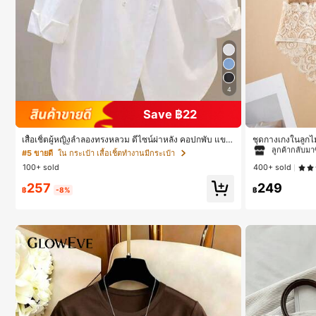
4
Save ฿22
#1 ขายดี
ใน ชุด 5
ลูกค้ากลับมาซ
เสื้อเชิ้ตผู้หญิงลำลองทรงหลวม ดีไซน์ผ่าหลัง คอปกพับ แขน
ชุดกางเกงในลูกไม้
ยาว ผ้าทอสีพื้น กระเป๋าผ่าหน้าติดกระดุม สไตล์เรียบหรูสำห
#5 ขายดี
ใน กระเป๋า เสื้อเชิ้ตทำงานมีกระเป๋า
#1 ขายดี
#1 ขายดี
ใน ชุด 5
ใน ชุด 5
รับใส่ไปทำงานและใส่ประจำวัน ฤดูใบไม้ผลิ/ใบไม้ร่วง สีขา
100+ sold
400+ sold
ว ลุคสมาร์ทแคชชวล
ลูกค้ากลับมาซ
ลูกค้ากลับมาซ
257
249
#1 ขายดี
ใน ชุด 5
฿
-8%
฿
ลูกค้ากลับมาซ