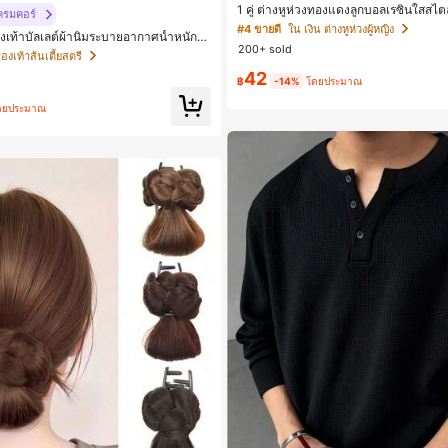
1 คู่ ต่างหูห่วงทองแดงลูกบอลเรซินใสสไตล
ครมคอร์
หมาะสำหรับผู้หญิงใส่ในชีวิตประจำวันและ
#4 ขายดี
ใน เงิน ต่างหูห่วงผู้หญิง
งเท้าบัลเลต์ผ้านิ่มระบายอากาศน้ำหนักเบ
200+ sold
ดูร้อนใหม่, รองเท้าลำลองกีฬา Patchwork
รองเท้าส้นเตี้ยสตรี
42
฿
-14%
โดยประมาณ
ดยประมาณ