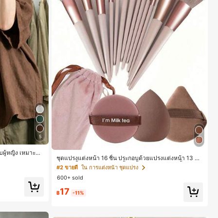
5
บผู้หญิง เหมาะสำ
ชุดแปรงแต่งหน้า 16 ชิ้น ประกอบด้วยแปรงแต่งหน้า 13 ชิ้
น, ฟองน้ำแต่งหน้ารูปหยดน้ำ 1 ชิ้น, แปรงแป้งรองพื้นกลม 1
#2 ขายดี
ใน การแต่งหน้า ชุดแปรง
ชิ้น และฟองน้ำแต่งหน้ารูปสามเหลี่ยม 1 ชิ้น - ชุดคลาสสิก
600+ sold
ทำจากขนสังเคราะห์นุ่มและเป็นมิตรต่อผิว เหมาะสำหรับผู้ห
ญิงและเด็กผู้หญิง เหมาะสำหรับฤดูใบไม้ร่วงและฤดูหนาว
17
฿
-11%