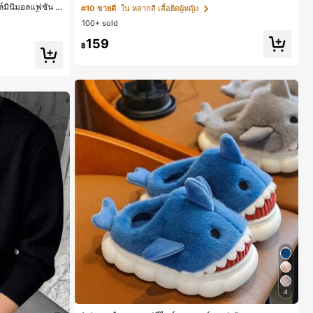
สื้อสำหรับออกไปเที่ยวฤดูร้อน, ดีไซน์กราฟิก, ความรู้สึกพรีเ
์มินิมอลแฟชั่น เ
#10 ขายดี
ใน หลากสี เสื้อยืดผู้หญิง
มียม, ลำลองอเนกประสงค์, สวมใส่ประจำวัน, กลางแจ้ง, ช้อ
งานปาร์ตี้
100+ sold
ปปิ้ง, การเดินทาง เสื้อผ้ากลางแจ้ง
159
฿
4