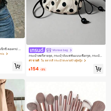
 เซ็กซี่ คอเดรป คอ
Morexe bag
หลัง แขนกุด
amis
กระเป๋าสตรีลายจุด, กระเป๋าถังแฟชั่นแบบเชือกรูด, กระเป๋าส
ะพายไหล่และสะพายข้างที่หรูหราและอเนกประสงค์
#1 ขายดี
ใน หลากสี กระเป๋าสะพายข้างผู้หญิง
154
฿
-3%