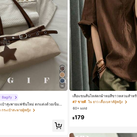
14
เสื้อแขนสั้นไหล่ตกผ้าทอสีขาวหลวมสำหรั
Bagify
หรับสไตล์โบฮีเมียนในฤดูร้อน
#7 ขายดี
ใน ยาว เสื้อเบลาส์ผู้หญิง
ะเป๋าสะพายแฟชั่นใหม่ ตกแต่งด้วยเข็มขัด
60+ sold
าร์ตี้ การรวมตัว การออกไปข้างนอก กา
 กระเป๋าสะพายผู้หญิง
้อปปิ้ง และการใช้งานประจำวัน สามารถเก็
179
์ เหมาะสำหรับกระเป๋าทำงานของพนักงา
฿
ษามหาวิทยาลัย และพนักงานออฟฟิศ กระเ