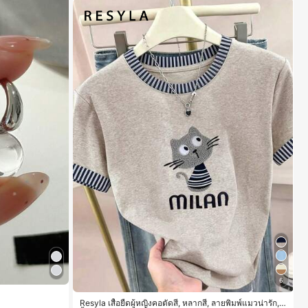
6
Resyla เสื้อยืดผู้หญิงคอตัดสี, หลากสี, ลายพิมพ์แมวน่ารัก, เ