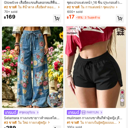
GlowEve เสื้อยืดแขนสั้นคอกลมสีพื้นลำ
ชุดแปรงแต่งหน้า 16 ชิ้น ประกอบด้วยแ
ลองอเนกประสงค์สำหรับผู้หญิง
ปรงแต่งหน้า 13 ชิ้น, ฟองน้ำแต่งหน้ารู
#2 ขายดี
ใน สีน้ำตาล เสื้อยืดลำลองพื้นฐาน
#2 ขายดี
ใน การแต่งหน้า ชุดแปรง
ปหยดน้ำ 1 ชิ้น, แปรงแป้งรองพื้นกลม 1
70+ sold
600+ sold
ชิ้น และฟองน้ำแต่งหน้ารูปสามเหลี่ยม
169
17
฿
฿
-11%
3 วันสุดท้าย
1 ชิ้น - ชุดคลาสสิก ทำจากขนสังเคราะ
ห์นุ่มและเป็นมิตรต่อผิว เหมาะสำหรับผู้
หญิงและเด็กผู้หญิง เหมาะสำหรับฤดูใบ
ไม้ร่วงและฤดูหนาว
22
5
#ชุดฤดูร้อน
FARYUN
Selamara กางเกงขายาวลำลองสไตล์โ
mulinsen กางเกงขาสั้นกีฬาผู้หญิง ดีไซ
บฮีเมียนสำหรับพักผ่อน สีกากี ผิวสัมผัส
น์ปลายเปิด เอวยืดหยุ่น กางเกงขาสั้น
#3 ขายดี
ใน ใหม่ กางเกงผู้หญิง
#1 ขายดี
ใน กางเกงในผู้หญิงแบบแอคทีฟ
มีเท็กซ์เจอร์ เอวสูงทรงหลวม เอวยางยืด
ลำลองกีฬาฤดูร้อน ความยาว 3/4
289
100+ sold