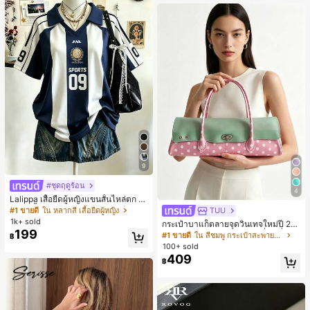
9
#ชุดฤดูร้อน
4
Lalippa เสื้อยืดผู้หญิงแขนสั้นไหล่ตก ค
อวีปกเสื้อ ลายพิมพ์ดิจิทัลลายทาง สไตล์
#1 ขายดี
ใน หลากสี เสื้อยืดผู้หญิง
TUU
สปอร์ตแฟชั่นมินิมอล ของขวัญสำหรับเ
1k+ sold
กระเป๋าบาแก็ตลายจุดวินเทจใหม่ปี 20
พื่อน
199
26 สำหรับผู้หญิง กระเป๋าเจลลี่แฟชั่นสไ
#1 ขายดี
ใน สีชมพู กระเป๋าสะพายผู้หญิง
฿
ตล์หวาน ความจุขนาดใหญ่ กระเป๋าสะ
100+ sold
พายไหล่สำหรับเดินทางไปทำงาน
409
฿