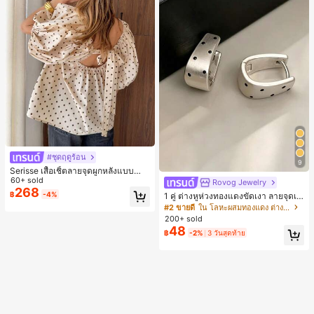
#ชุดฤดูร้อน
9
Serisse เสื้อเชิ้ตลายจุดผูกหลังแบบลำล
องสำหรับฤดูร้อน
60+ sold
Rovog Jewelry
268
฿
-4%
1 คู่ ต่างหูห่วงทองแดงขัดเงา ลายจุดเร
ขาคณิตสไตล์มินิมอล เหมาะสำหรับสว
#2 ขายดี
ใน โลหะผสมทองแดง ต่างหูผู้หญิง
มใส่ประจำวันแบบสบายๆ สำหรับผู้หญิง
200+ sold
48
฿
-2%
3 วันสุดท้าย