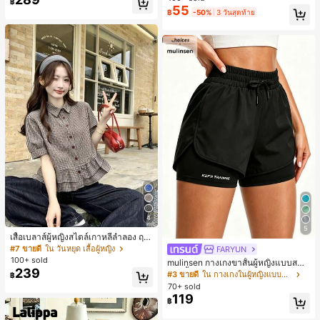
฿
พร้อมเชือกรูด ทรงขาตรงทิ้งตัว ขากว้า
55
฿
-50%
3 วันสุดท้าย
ง สำหรับชายหาด ลำลอง พักผ่อน และเ
ดินทาง
4
5
เสื้อเบลาส์ผู้หญิงสไตล์เกาหลีลำลอง ฤดู
ใบไม้ผลิ/ฤดูร้อนใหม่ ชายระบาย ชิคแล
#7 ขายดี
ใน วันหยุด เสื้อผู้หญิง
FARYUN
ะหรูหรา
100+ sold
mulinsen กางเกงขาสั้นผู้หญิงแบบสบา
239
ยๆ สีพื้น หลวม อเนกประสงค์ กางเกงขา
#3 ขายดี
ใน กางเกงในผู้หญิงแบบแอคทีฟ
฿
สั้นกีฬา 2-In-1 สำหรับวิ่ง ฟิตเนส และก
70+ sold
ารฝึกซ้อมกีฬาในฤดูร้อน
119
฿