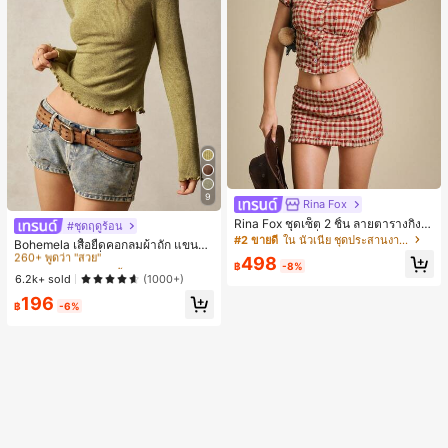
9
Rina Fox
Rina Fox ชุดเซ็ต 2 ชิ้น ลายตารางกิงแ
#ชุดฤดูร้อน
#1 ขายดี
ใน สีเขียว เสื้อตัวเก่งใส่ได้ทุกวัน
ฮมสีแดงสไตล์ฝรั่งเศสพิมพ์ลายดอกไม้ เ
#2 ขายดี
ใน นัวเนีย ชุดประสานงานสตรี
260+ พูดว่า "สวย"
Bohemela เสื้อยืดคอกลมผ้าถัก แขนยา
สื้อครอปและกระโปรงมินิระบายเข้าชุด
ว สีเรียบ ใช้งานทั่วไป สำหรับผู้หญิง
498
#1 ขายดี
#1 ขายดี
ใน สีเขียว เสื้อตัวเก่งใส่ได้ทุกวัน
ใน สีเขียว เสื้อตัวเก่งใส่ได้ทุกวัน
฿
-8%
260+ พูดว่า "สวย"
260+ พูดว่า "สวย"
6.2k+ sold
(1000+)
#1 ขายดี
ใน สีเขียว เสื้อตัวเก่งใส่ได้ทุกวัน
196
฿
-6%
260+ พูดว่า "สวย"