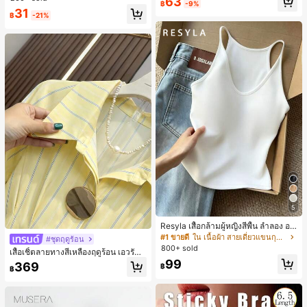
63
฿
-9%
เล็กๆ ห่วงผม อุปกรณ์เสริมผม, เหมาะสำ
#1 ขายดี
ใน ยางรัดผมแบบพื้นฐาน เครื่องประดับผมผู้หญิง
31
หรับการออกไปข้างนอกประจำวัน, ลำล
฿
-21%
เกือบหมดแล้ว!
อง, งานปาร์ตี้, การเดินทาง, การพักผ่อ
น, การมัดผม, การจัดทรงผม, การแต่งห
น้า, การจับคู่ชุด, อุปกรณ์เสริมประดับผ
ม
5
#1 ขายดี
ใน เนื้อผ้า สายเดี่ยวแขนกุดสีสดใส
10+ พูดว่า "นุ่ม"
Resyla เสื้อกล้ามผู้หญิงสีพื้น ลำลอง อเ
นกประสงค์ เหมาะสำหรับใส่ซ้อนหรือใส่
#1 ขายดี
#1 ขายดี
ใน เนื้อผ้า สายเดี่ยวแขนกุดสีสดใส
ใน เนื้อผ้า สายเดี่ยวแขนกุดสีสดใส
#ชุดฤดูร้อน
เดี่ยว
800+ sold
10+ พูดว่า "นุ่ม"
10+ พูดว่า "นุ่ม"
เสื้อเชิ้ตลายทางสีเหลืองฤดูร้อน เอวรัด
#1 ขายดี
ใน เนื้อผ้า สายเดี่ยวแขนกุดสีสดใส
สไตล์ลำลองสำหรับเดินทางไปทำงาน ผ้
99
369
฿
฿
าฝ้ายผสม กระดุมหน้า เสื้ออเนกประสงค์
10+ พูดว่า "นุ่ม"