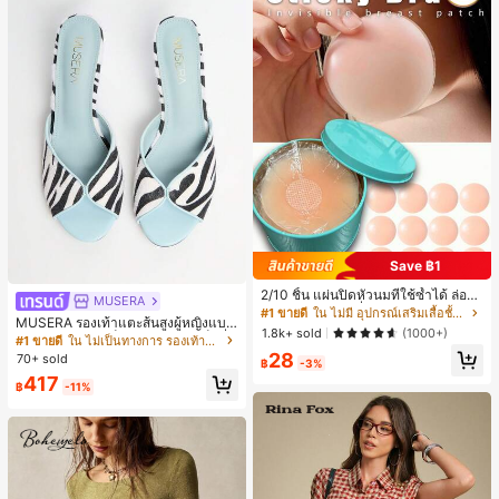
Save ฿1
2/10 ชิ้น แผ่นปิดหัวนมที่ใช้ซ้ำได้ ล่องห
MUSERA
น ไร้รอยต่อ & ไม่ลื่น เหมาะสำหรับโอก
#1 ขายดี
ใน ไม่มี อุปกรณ์เสริมเสื้อชั้นในผู้หญิง
MUSERA รองเท้าแตะส้นสูงผู้หญิงแบบ
าสต่างๆ สิ่งจำเป็นสำหรับฤดูร้อน
1.8k+ sold
(1000+)
มิวล์ หัวกลม ส้นเข็ม ลายม้าลาย เซ็กซี่ เ
#1 ขายดี
ใน ไม่เป็นทางการ รองเท้าแตะผู้หญิง
ปิดหน้าเท้า โชว์นิ้วเท้า สำหรับปาร์ตี้ไน
28
70+ sold
฿
-3%
ท์คลับ
417
฿
-11%