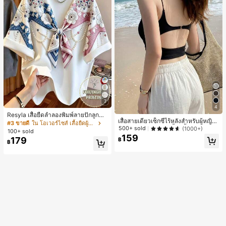
7
4
Resyla เสื้อยืดลำลองพิมพ์ลายปักลูกปัด
เสื้อสายเดี่ยวเซ็กซี่ไร้หลังสำหรับผู้หญิง
รูปโบว์ขนาดใหญ่สำหรับผู้หญิง
#3 ขายดี
ใน โอเวอร์ไซส์ เสื้อยืดผู้หญิง
พร้อมบราแบบมีฟองน้ำ, เสื้อกล้ามแขน
500+ sold
(1000+)
100+ sold
กุด, เสื้อลำลองสีดำสำหรับฤดูร้อน
159
179
฿
฿