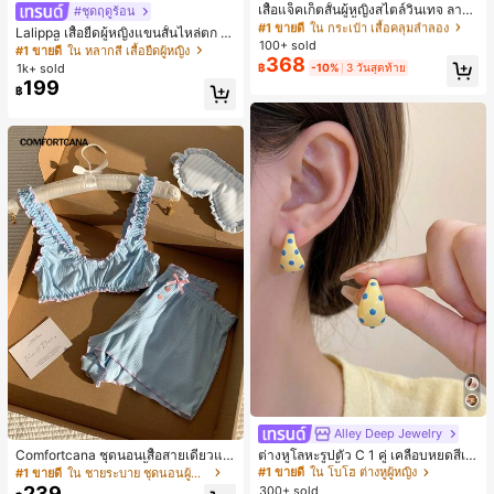
ลูกค้ากลับมาซื้อซ้ำ!
เสื้อแจ็คเก็ตสั้นผู้หญิงสไตล์วินเทจ ลายจุ
#ชุดฤดูร้อน
ดขนาดใหญ่ คอตั้ง เอวเข้ารูป แขนพอง
#1 ขายดี
#1 ขายดี
ใน กระเป๋า เสื้อคลุมลำลอง
ใน กระเป๋า เสื้อคลุมลำลอง
Lalippa เสื้อยืดผู้หญิงแขนสั้นไหล่ตก ค
ทรงหลวม แฟชั่นอเนกประสงค์ สำหรับใ
100+ sold
ลูกค้ากลับมาซื้อซ้ำ!
ลูกค้ากลับมาซื้อซ้ำ!
อวีปกเสื้อ ลายพิมพ์ดิจิทัลลายทาง สไตล์
#1 ขายดี
ใน หลากสี เสื้อยืดผู้หญิง
ส่ประจำวันและไปเที่ยวพักผ่อน
368
สปอร์ตแฟชั่นมินิมอล ของขวัญสำหรับเ
#1 ขายดี
ใน กระเป๋า เสื้อคลุมลำลอง
1k+ sold
฿
-10%
3 วันสุดท้าย
พื่อน
199
ลูกค้ากลับมาซื้อซ้ำ!
฿
Alley Deep Jewelry
#1 ขายดี
ใน โบโฮ ต่างหูผู้หญิง
ลูกค้ากลับมาซื้อซ้ำ!
Comfortcana ชุดนอนเสื้อสายเดี่ยวแต่
ต่างหูโลหะรูปตัว C 1 คู่ เคลือบหยดสีเห
งระบายและกางเกงขาสั้นสำหรับผู้หญิง
ลือง ลายจุดสีน้ำเงิน สไตล์ยุโรปและอเม
เกือบหมดแล้ว!
#1 ขายดี
ใน ชายระบาย ชุดนอนผู้หญิง
#1 ขายดี
#1 ขายดี
ใน โบโฮ ต่างหูผู้หญิง
ใน โบโฮ ต่างหูผู้หญิง
ริกัน แฟชั่นส่วนตัว หวานและสง่างาม
239
300+ sold
ลูกค้ากลับมาซื้อซ้ำ!
ลูกค้ากลับมาซื้อซ้ำ!