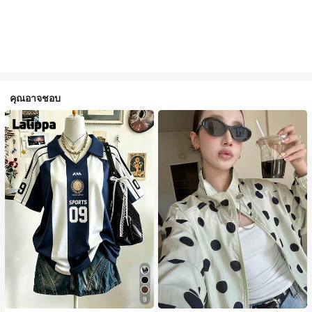
คุณอาจชอบ
9
#1 ขายดี
ใน กระเป๋า เสื้อคลุมลำลอง