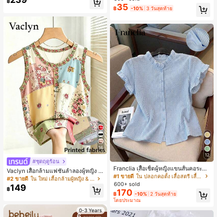
฿
สำหรับผู้หญิงและเด็กหญิง สำหรับการเ
35
เกือบหมดแล้ว!
เกือบหมดแล้ว!
#1 ขายดี
ใน โบโฮ ต่างหูผู้หญิง
฿
-10%
3 วันสุดท้าย
ดินทาง งานแต่งงาน ปาร์ตี้ วันเกิด ของ
ลูกค้ากลับมาซื้อซ้ำ!
ขวัญคริสต์มาส 2026
เกือบหมดแล้ว!
16
12
#ชุดฤดูร้อน
Franclia เสื้อเชิ้ตผู้หญิงแขนสั้นคอระบา
Vaclyn เสื้อกล้ามแฟชั่นลำลองผู้หญิง ล
ยกระดุมเดี่ยวลายทาง
#1 ขายดี
ใน ปลอกคอตั้ง เสื้อสตรี เสื้อเบลาส์ & Tee
ายแพตช์เวิร์ก แขนกุด คอกลม ติดกระดุ
#2 ขายดี
ใน ใหม่ เสื้อกล้ามผู้หญิง & Camis
600+ sold
ม
149
฿
170
฿
-10%
2 วันสุดท้าย
โดยประมาณ
0-3 Years