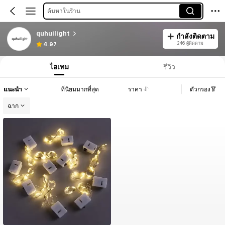
ค้นหาในร้าน
quhuilight
กำลังติดตาม
246 ผู้ติดตาม
4.97
ไอเทม
รีวิว
แนะนำ
ที่นิยมมากที่สุด
ราคา
ตัวกรอง
ฉาก