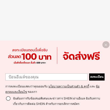
ลงทะเบียน
การลงทะเบียนแสดงว่าคุณยอมรับ
นโยบายความเป็นส่วนตัว & คุกกี้
และ
ข้อ
ตกลงและเงื่อนไข
ของเรา
ฉันต้องการรับข้อเสนอพิเศษและข่าวสาร SHEIN ผ่านอีเมล ฉันรับทราบ
เกี่ยวกับการติดต่อ SHEIN สำหรับการยกเลิกการสมัคร