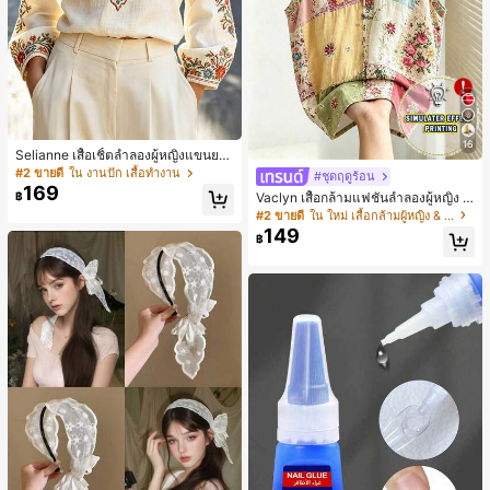
16
Selianne เสื้อเชิ้ตลำลองผู้หญิงแขนยา
ว คอวีเว้า ลายดอกไม้
#2 ขายดี
ใน งานปัก เสื้อทำงาน
#ชุดฤดูร้อน
169
Vaclyn เสื้อกล้ามแฟชั่นลำลองผู้หญิง ล
฿
ายแพตช์เวิร์ก แขนกุด คอกลม ติดกระดุ
#2 ขายดี
ใน ใหม่ เสื้อกล้ามผู้หญิง & Camis
ม
149
฿