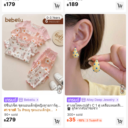
179
189
฿
฿
0-3 Years
Bebeilu
Alley Deep Jewelry
#1 ขายดี
ใน โบโฮ ต่างหูผู้หญิง
ลูกค้ากลับมาซื้อซ้ำ!
6ชิ้น/เซ็ต ชุดนอนเด็กผู้หญิงลายการ์ตูน
ต่างหูโลหะรูปตัว C 1 คู่ เคลือบหยดสีเห
หมีและดอกไม้ คอกลม แขนสั้น กางเกง
ลือง ลายจุดสีน้ำเงิน สไตล์ยุโรปและอเม
เกือบหมดแล้ว!
#1 ขายดี
ใน สีชมพู ชุดนอนเด็กผู้หญิง
#1 ขายดี
#1 ขายดี
ใน โบโฮ ต่างหูผู้หญิง
ใน โบโฮ ต่างหูผู้หญิง
ขาสั้น ขอบระบาย สวมใส่สบาย
ริกัน แฟชั่นส่วนตัว หวานและสง่างาม
90+ sold
300+ sold
ลูกค้ากลับมาซื้อซ้ำ!
ลูกค้ากลับมาซื้อซ้ำ!
สำหรับผู้หญิงและเด็กหญิง สำหรับการเ
279
35
เกือบหมดแล้ว!
เกือบหมดแล้ว!
#1 ขายดี
ใน โบโฮ ต่างหูผู้หญิง
฿
฿
-10%
3 วันสุดท้าย
ดินทาง งานแต่งงาน ปาร์ตี้ วันเกิด ของ
ลูกค้ากลับมาซื้อซ้ำ!
ขวัญคริสต์มาส 2026