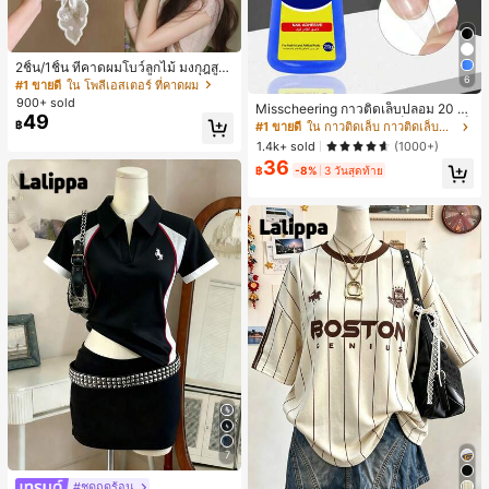
2ชิ้น/1ชิ้น ที่คาดผมโบว์ลูกไม้ มงกุฎสูง
6
แถบกว้าง สีดำ สีขาว สำหรับใส่ประจำ
#1 ขายดี
ใน โพลีเอสเตอร์ ที่คาดผม
วัน กิ๊บติดผม ยางรัดผม (ลายปักดอกไม้
900+ sold
Misscheering กาวติดเล็บปลอม 20 กรั
จัดวางแบบสุ่ม)
49
ม แรงยึดสูง เจลสติกเกอร์เล็บนุ่ม แห้งเร็
฿
#1 ขายดี
ใน กาวติดเล็บ กาวติดเล็บและสารยึดติด
ว เหมาะสำหรับผู้เริ่มต้นทำเล็บ ติดทนน
1.4k+ sold
(1000+)
าน
36
฿
-8%
3 วันสุดท้าย
7
#ชุดฤดูร้อน