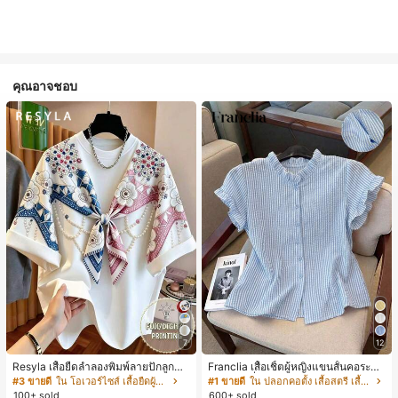
คุณอาจชอบ
7
12
Resyla เสื้อยืดลำลองพิมพ์ลายปักลูกปัด
Franclia เสื้อเชิ้ตผู้หญิงแขนสั้นคอระบา
รูปโบว์ขนาดใหญ่สำหรับผู้หญิง
ยกระดุมเดี่ยวลายทาง
#3 ขายดี
ใน โอเวอร์ไซส์ เสื้อยืดผู้หญิง
#1 ขายดี
ใน ปลอกคอตั้ง เสื้อสตรี เสื้อเบลาส์ & Tee
100+ sold
600+ sold