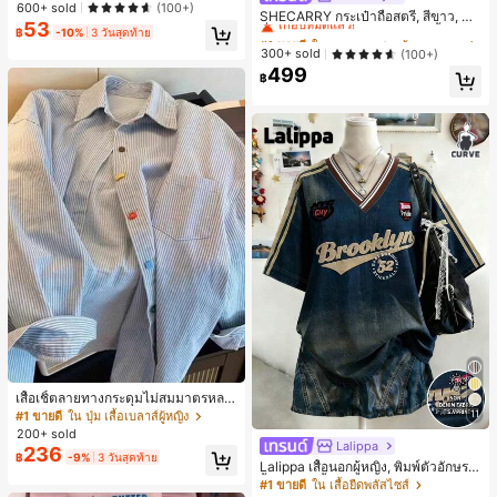
าะสำหรับ Phone 16 Pro Max, 15 Pro
600+ sold
(100+)
เกือบหมดแล้ว!
SHECARRY กระเป๋าถือสตรี, สีขาว, แฟ
Max, 14 Pro Max, เคสโทรศัพท์สไตล์เ
53
ชั่น, สง่างาม, วันหยุด, งานปาร์ตี้
กาหลีและน่าสนใจ, เข้ากันได้กับ 11/12/
฿
-10%
3 วันสุดท้าย
#1 ขายดี
#1 ขายดี
ใน บรรยากาศฤดูร้อน กระเป๋าหูหิ้วด้านบนผู้หญิง
ใน บรรยากาศฤดูร้อน กระเป๋าหูหิ้วด้านบนผู้หญิง
13/14/15/16 Pro Max Plus, ดีไซน์หรู
เกือบหมดแล้ว!
เกือบหมดแล้ว!
300+ sold
(100+)
หราเหมาะสำหรับทั้งชายและหญิง, ของ
499
#1 ขายดี
ใน บรรยากาศฤดูร้อน กระเป๋าหูหิ้วด้านบนผู้หญิง
ขวัญในอุดมคติสำหรับคริสต์มาส, วันว
฿
เกือบหมดแล้ว!
าเลนไทน์, อีสเตอร์, ฤดูแต่งงานและวันเ
กิดสำหรับแฟนสาว
เสื้อเชิ้ตลายทางกระดุมไม่สมมาตรหลว
ม ๆ สีสันสดใสสำหรับผู้หญิง สไตล์หรูหร
11
#1 ขายดี
ใน ปุ่ม เสื้อเบลาส์ผู้หญิง
า น่ารัก มินิมอล สดใส ใส่ได้ทุกวัน ทำง
200+ sold
านได้หลากหลาย สำหรับฤดูใบไม้ผลิ
Lalippa
236
฿
-9%
3 วันสุดท้าย
Lalippa เสื้อนอกผู้หญิง, พิมพ์ตัวอักษร, เ
สื้อยืดแขนสั้นฤดูร้อน, ลวดลาย, สีแอปริ
#1 ขายดี
ใน เสื้อยืดพลัสไซส์