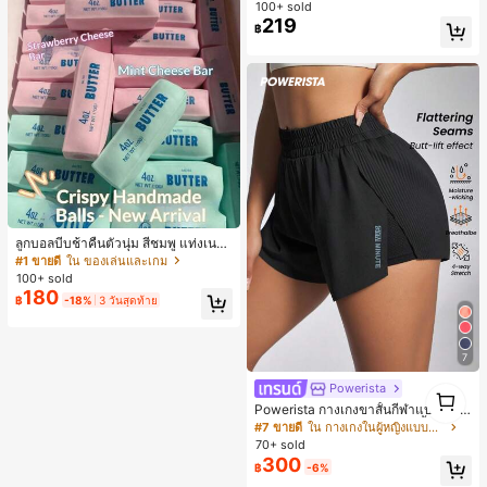
คอต, สีแดงเบอร์กันดี, พิมพ์ตัวอักษร, นั
100+ sold
กเรียน, กลางแจ้ง, สไตล์สตรีท, เสื้อยืดผู้
219
฿
หญิงไซส์ใหญ่
ลูกบอลบีบช้าคืนตัวนุ่ม สีชมพู แท่งเนย
บีบคลายเครียด นุ่มยืดหยุ่น ของเล่นบีบ
#1 ขายดี
ใน ของเล่นและเกม
4 ออนซ์ ของเล่นเกลือ เหมาะสำหรับขอ
100+ sold
งขวัญวันหยุด ของขวัญสนุกและน่ารัก
180
฿
-18%
3 วันสุดท้าย
ของขวัญวันเกิด ของขวัญอีสเตอร์ ของ
ขวัญฮาโลวีน ของขวัญคริสต์มาส ของข
วัญปาร์ตี้ สกวิชชี่ ของเล่นสกวิชชี่ ของเ
ล่นคลายเครียดสกวิชชี่ สกวิชชี่เกี๊ยว ขอ
7
งเล่นสำหรับผู้ใหญ่ ผู้หญิง สกวิชชี่กรอบ
สกวิชชี่เนยกรอบ บีบ ลูกบอลสลัชชี่
Powerista
1
1
Powerista กางเกงขาสั้นกีฬาแบบเรียบ
ง่าย สไตล์วันทุกวัน กางเกงขาสั้นสบาย
#7 ขายดี
ใน กางเกงในผู้หญิงแบบแอคทีฟ
พร้อมเสวตเตอร์
70+ sold
300
฿
-6%