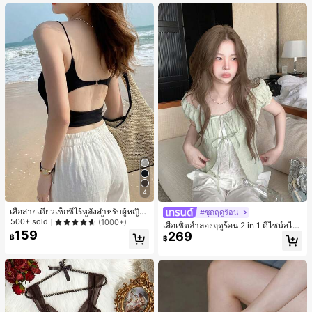
เกือบหมดแล้ว!
4
เสื้อสายเดี่ยวเซ็กซี่ไร้หลังสำหรับผู้หญิง
#ชุดฤดูร้อน
พร้อมบราแบบมีฟองน้ำ, เสื้อกล้ามแขน
500+ sold
(1000+)
เสื้อเชิ้ตลำลองฤดูร้อน 2 in 1 ดีไซน์สไต
กุด, เสื้อลำลองสีดำสำหรับฤดูร้อน
159
269
ล์เกาหลี แต่งลูกไม้ต่อผ้า
฿
฿