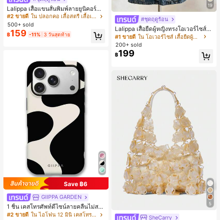
19
Lalippa เสื้อแขนสั้นพิมพ์ลายยูนิคอร์นล
ายทางสีตัดกันสำหรับผู้หญิง สไตล์วิทย
#2 ขายดี
ใน ปลอกคอ เสื้อสตรี เสื้อเบลาส์ & Tee
#ชุดฤดูร้อน
าลัย
500+ sold
Lalippa เสื้อยืดผู้หญิงทรงโอเวอร์ไซส์ค
159
฿
-11%
3 วันสุดท้าย
วามยาวกลาง คอกลม ไหล่ตก ลายพิมพ์
#1 ขายดี
ใน โอเวอร์ไซส์ เสื้อยืดผู้หญิง
ตัวอักษรและลายทางแนวตั้ง สไตล์แฟชั่
200+ sold
นมินิมอล ของขวัญให้เพื่อน
199
฿
Save ฿6
GIIPPA GARDEN
5
1 ชิ้น เคสโทรศัพท์ดีไซน์ลายคลื่นไม่สม
มาตรสำหรับ Phone 17 Pro Max, เหม
#2 ขายดี
ใน ไอโฟน 12 มินิ เคสโทรศัพท์แฟชั่น
SheCarry
#1 ขายดี
ใน บรรยากาศฤดูร้อน กระเป๋าหูหิ้วด้านบนผู้หญิง