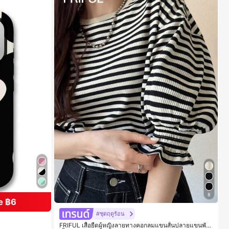
8
e ฿6
#ชุดฤดูร้อน
FRIFUL เสื้อยืดผู้หญิงลายทางคอกลมแขนสั้นปลายแขนพับ