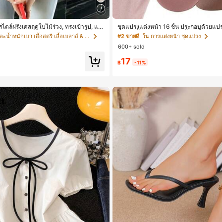
สไตล์ฝรั่งเศสฤดูใบไม้ร่วง, ทรงเข้ารูป, แข
ชุดแปรงแต่งหน้า 16 ชิ้น ประกอบด้วยแปรง
หม่ฤดูใบไม้ผลิ, ป้องกันแสงแดด, ใส่ไปทำ
น, ฟองน้ำแต่งหน้ารูปหยดน้ำ 1 ชิ้น, แปร
ใน นุ่มและน้ำหนักเบา เสื้อสตรี เสื้อเบลาส์ & Tee
#2 ขายดี
ใน การแต่งหน้า ชุดแปรง
ขาว
ชิ้น และฟองน้ำแต่งหน้ารูปสามเหลี่ยม 1 ช
600+ sold
ทำจากขนสังเคราะห์นุ่มและเป็นมิตรต่อผิว
ญิงและเด็กผู้หญิง เหมาะสำหรับฤดูใบไม้
17
฿
-11%