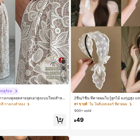
5
ดฤดูร้อน
กางเกงคูลอตลายจุดเอวสูงแบบใหม่สำหรั
2ชิ้น/1ชิ้น ที่คาดผมโบว์ลูกไม้ มงกุฎสูง แ
ร้อน, สไตล์หรูหราเหมาะสำหรับใส่ในชีวิต
ว สำหรับใส่ประจำวัน กิ๊บติดผม ยางรัดผม
กสี กางเกงลำลอง
#1 ขายดี
ใน โพลีเอสเตอร์ ที่คาดผม
น, ให้ความรู้สึกวินเทจสำหรับฤดูรับปริญ
ดวางแบบสุ่ม)
900+ sold
, การแข่งม้าดาร์บี้, วันประกาศอิสรภาพ
49
฿