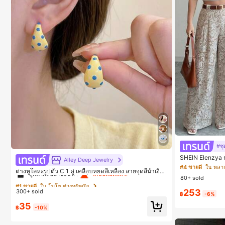
#ชุ
#1 ขายดี
ใน โบโฮ ต่างหูผู้หญิง
SHEIN Elenzya 
Alley Deep Jewelry
บฤดูใบไม้ผลิ/ฤดู
#4 ขายดี
ใน หลา
ลูกค้ากลับมาซื้อซ้ำ!
เกือบหมดแล้ว!
ต่างหูโลหะรูปตัว C 1 คู่ เคลือบหยดสีเหลือง ลายจุดสีน้ำเงิน
ประจำวันและทำงา
80+ sold
สไตล์ยุโรปและอเมริกัน แฟชั่นส่วนตัว หวานและสง่างาม
ญา, เทศกาลดนตรี
#1 ขายดี
#1 ขายดี
ใน โบโฮ ต่างหูผู้หญิง
ใน โบโฮ ต่างหูผู้หญิง
สำหรับผู้หญิงและเด็กหญิง สำหรับการเดินทาง งานแต่งงาน
253
300+ sold
ปาร์ตี้ วันเกิด ของขวัญคริสต์มาส 2026
ลูกค้ากลับมาซื้อซ้ำ!
ลูกค้ากลับมาซื้อซ้ำ!
เกือบหมดแล้ว!
เกือบหมดแล้ว!
฿
-6%
35
#1 ขายดี
ใน โบโฮ ต่างหูผู้หญิง
฿
-10%
ลูกค้ากลับมาซื้อซ้ำ!
เกือบหมดแล้ว!