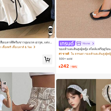
สื้อเบลาส์สีครีมขาวนุ่มนวล เอวรูด, แต่งข
Nione
ูก, แขนพอง จับคู่กับกระโปรงชายระบาย,
ก เสื้อสตรี เสื้อเบลาส์ & Tee
รองเท้าแตะส้นสูงผู้หญิง สไตล์แฟรี่ฤดูร้
่มและเก๋ไก๋สำหรับใส่ทุกวัน
แต่งสายคาดผม รองเท้าแตะชายหาดสำหรับ
#1 ขายดี
ใน ธรรมดา รองเท้าแตะส้นสูงผู้หญิ
ฟชั่นสายไขว้ สำหรับเดทไนท์
500+ sold
242
฿
-19%