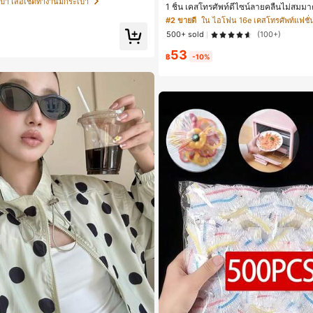
๋า เสื้อเชิ้ตทำงานมีกระเป๋า
1 ชิ้น เคสโทรศัพท์ดีไซน์ลายคลื่นไม่สม
17 Pro Max, เหมาะสำหรับ Phone 16 Pr
#2 ขายดี
ใน ไอโฟน 16e เคสโทรศัพท์แฟชั่
ax, 14 Pro Max, เคสโทรศัพท์สไตล์เกาหลี
500+ sold
(100+)
ากันได้กับ 11/12/13/14/15/16 Pro Max P
เหมาะสำหรับทั้งชายและหญิง, ของขวัญใ
53
ริสต์มาส, วันวาเลนไทน์, อีสเตอร์, ฤดูแต
฿
-10%
หรับแฟนสาว