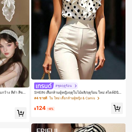
#ชุดฤดูร้อน
ถบกว้าง สีดำ สีขา
SHEIN เสื้อกล้ามผู้หญิงฤดูใบไม้ผลิ/ฤดูร้อน ใหม่ สไตล์มินิม
 (ลายปักดอกไม้จั
อลลำลองหรูหรา สีบล็อก ลายจุด คอวี แพตช์เวิร์ก ชายระบา
#4 ขายดี
ใน ใหม่ เสื้อกล้ามผู้หญิง & Camis
ย แขนกุด ทรงเข้ารูป อเนกประสงค์, เสื้อผู้หญิงฤดูใบไม้ผลิ/ฤ
ดูร้อน, เสื้อหรูหราผู้หญิง, เสื้อเที่ยวพักผ่อนผู้หญิง
124
฿
-4%