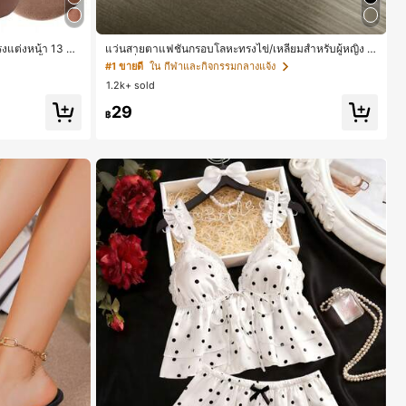
แต่งหน้า 13 ชิ้
แว่นสายตาแฟชั่นกรอบโลหะทรงไข่/เหลี่ยมสำหรับผู้หญิง (ก
งแป้งรองพื้นกลม 1
รอบครึ่ง), เหมาะสำหรับใส่ในชีวิตประจำวันและกิจกรรมกล
#1 ขายดี
ใน กีฬาและกิจกรรมกลางแจ้ง
ิ้น - ชุดคลาสสิก
างแจ้ง
1.2k+ sold
 เหมาะสำหรับผู้ห
ร่วงและฤดูหนาว
29
฿