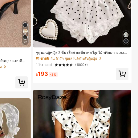
22
ชุดนอนผู้หญิง 2 ชิ้น เสื้อสายเดี่ยวคอวีลูกไม้ พร้อมกางเกงข
าสั้นแต่งลูกไม้ แต่งโบว์ที่เอว ชุดลำลองผู้หญิงนุ่มสบายน่ารั
#1 ขายดี
ใน ผ้าถัก ชุดเลานจ์สำหรับผู้หญิง
อน ส้นบาง แบบคีบ
ก สไตล์เอสเธติก
1.1k+ sold
(1000+)
เที่ยวพักผ่อน แ
ง
193
฿
-3%