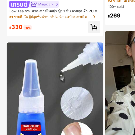
#2 ขายดี
ใน กระเป
Magic cik
100+ sold
Low Tea กระเป๋าสะพายไหล่ผู้หญิง 1 ชิ้น ลายจุด ผ้า PU สไ
269
ตล์วินเทจแฟชั่น ทรงเกี๊ยว ดีไซน์หูหิ้วคู่ด้านบน ปิดด้วยกระ
฿
#1 ขายดี
ใน ผู้ปลูกชั้นนำรายสัปดาห์ กระเป๋าสะพายไหล่ผู้หญิง
ดุมแป๊ก สายสะพายปรับได้ ใช้สะพายไหล่หรือถือได้ เหมาะ
สำหรับไปทำงาน กลางแจ้ง ท่องเที่ยว และออกไปข้างนอก
330
(พร้อมจี้ห้อย)
฿
-8%