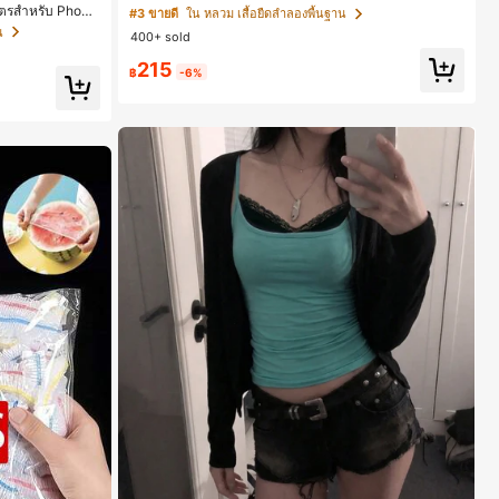
เสื้อยืดกราฟิกฤดูร้อน
มาตรสำหรับ Phone
#3 ขายดี
ใน หลวม เสื้อยืดลำลองพื้นฐาน
o Max, 15 Pro M
น
400+ sold
และน่าสนใจ, เข้
lus, ดีไซน์หรูหรา
215
นอุดมคติสำหรับค
฿
-6%
่งงานและวันเกิดสำ