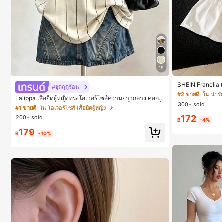
19
SHEIN Franclia เ
#ชุดฤดูร้อน
อบตัดกัน + โบว์ผ
#2 ขายดี
ใน น่ารั
Lalippa เสื้อยืดผู้หญิงทรงโอเวอร์ไซส์ความยาวกลาง คอกล
ลดอายุและดูดี, นุ
300+ sold
ม ไหล่ตก ลายพิมพ์ตัวอักษรและลายทางแนวตั้ง สไตล์แฟชั่
#1 ขายดี
ใน โอเวอร์ไซส์ เสื้อยืดผู้หญิง
นมินิมอล ของขวัญให้เพื่อน
172
200+ sold
฿
-4%
179
฿
-10%