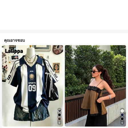
คุณอาจชอบ
9
6
#1 ขายดี
ใน สีกากี เสื้อสตรี เสื้อเบลาส์ & Tee