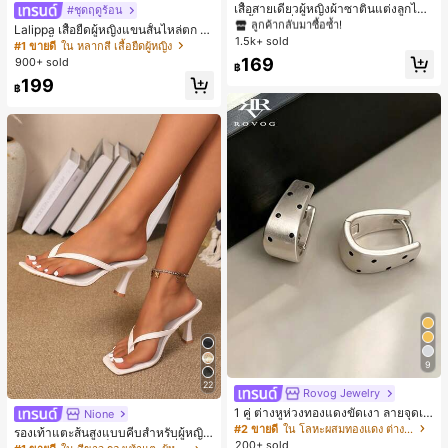
ลูกค้ากลับมาซื้อซ้ำ!
เสื้อสายเดี่ยวผู้หญิงผ้าซาตินแต่งลูกไม้
#ชุดฤดูร้อน
- เสื้อสายเดี่ยวฤดูร้อนสีคากีมีรอยผ่าด้า
#1 ขายดี
#1 ขายดี
ใน สีกากี เสื้อสตรี เสื้อเบลาส์ & Tee
ใน สีกากี เสื้อสตรี เสื้อเบลาส์ & Tee
Lalippa เสื้อยืดผู้หญิงแขนสั้นไหล่ตก ค
นข้างที่น่าดึงดูดแบบสบายๆ
1.5k+ sold
ลูกค้ากลับมาซื้อซ้ำ!
ลูกค้ากลับมาซื้อซ้ำ!
อวีปกเสื้อ ลายพิมพ์ดิจิทัลลายทาง สไตล์
#1 ขายดี
ใน หลากสี เสื้อยืดผู้หญิง
สปอร์ตแฟชั่นมินิมอล ของขวัญสำหรับเ
#1 ขายดี
ใน สีกากี เสื้อสตรี เสื้อเบลาส์ & Tee
169
900+ sold
฿
พื่อน
ลูกค้ากลับมาซื้อซ้ำ!
199
฿
9
22
Rovog Jewelry
1 คู่ ต่างหูห่วงทองแดงขัดเงา ลายจุดเร
Nione
ขาคณิตสไตล์มินิมอล เหมาะสำหรับสว
#2 ขายดี
ใน โลหะผสมทองแดง ต่างหูผู้หญิง
รองเท้าแตะส้นสูงแบบคีบสำหรับผู้หญิง
มใส่ประจำวันแบบสบายๆ สำหรับผู้หญิง
200+ sold
สไตล์คลาสสิก สีบล็อก สไตล์แฟรี่ฤดูร้อ