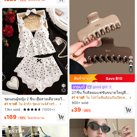
ี, การแข่งม้าดาร์บี้, วันประกาศอิสรภาพ
6
Save ฿10
good girl
2/1ชิ้น กิ๊บติดผมแฟชั่นขนาดใหญ่สีน้ำ
ตาลชานมสำหรับผู้หญิง เหมาะสำหรับก
#1 ขายดี
ใน โปรโมชั่นต้อนรับเปิดเทอม เครื่องประดับผมผู้หญิง
ชุดนอนผู้หญิง 2 ชิ้น เสื้อสายเดี่ยวคอวีลู
ารอาบน้ำ ล้างหน้า และจัดแต่งทรงผม
900+ sold
กไม้ พร้อมกางเกงขาสั้นแต่งลูกไม้ แต่ง
#1 ขายดี
ใน ผ้าถัก ชุดเลานจ์สำหรับผู้หญิง
โบว์ที่เอว ชุดลำลองผู้หญิงนุ่มสบายน่ารั
39
1.1k+ sold
(1000+)
฿
-20%
ก สไตล์เอสเธติก
169
฿
-15%
โดยประมาณ