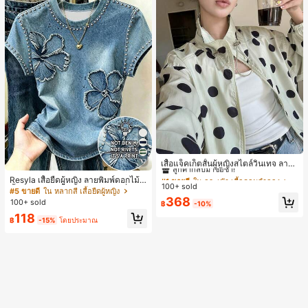
#1 ขายดี
ใน กระเป๋า เสื้อคลุมลำลอง
17
ลูกค้ากลับมาซื้อซ้ำ!
เสื้อแจ็คเก็ตสั้นผู้หญิงสไตล์วินเทจ ลายจุ
ดขนาดใหญ่ คอตั้ง เอวเข้ารูป แขนพอง
#1 ขายดี
#1 ขายดี
ใน กระเป๋า เสื้อคลุมลำลอง
ใน กระเป๋า เสื้อคลุมลำลอง
Resyla เสื้อยืดผู้หญิง ลายพิมพ์ดอกไม้สี
ทรงหลวม แฟชั่นอเนกประสงค์ สำหรับใ
100+ sold
ลูกค้ากลับมาซื้อซ้ำ!
ลูกค้ากลับมาซื้อซ้ำ!
น้ำเงินวินเทจ เสื้อสำหรับออกไปเที่ยวฤ
#5 ขายดี
ใน หลากสี เสื้อยืดผู้หญิง
ส่ประจำวันและไปเที่ยวพักผ่อน
ดูร้อน ดีไซน์กราฟิก สบายๆ อเนกประสง
#1 ขายดี
ใน กระเป๋า เสื้อคลุมลำลอง
368
100+ sold
฿
-10%
ค์ สวมใส่ประจำวัน กลางแจ้ง ช้อปปิ้ง ท่
ลูกค้ากลับมาซื้อซ้ำ!
118
องเที่ยวกลางแจ้ง
฿
-15%
โดยประมาณ