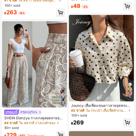
#1 ขายดี
ใน สีขาว รองเท้าแตะผู้หญิง
น ส้นเข็ม รองเท้าแตะแบบคีบ รองเท้าแ
48
100+ sold
฿
-2%
ตะชายหาดแฟชั่นสายไขว้ รองเท้าผู้ห
263
ญิง สำหรับออฟฟิศ บ้าน กลางแจ้ง ดีไซ
฿
-9%
น์หัวเหลี่ยม ชิคและหรูหรา สำหรับเดทไ
นท์
16
5
Jouncy เสื้อเชิ้ตแขนยาวลายจุดทรงหล
วมสำหรับผู้หญิง
#2 ขายดี
ใน กระเป๋า เสื้อเชิ้ตทำงานมีกระเป๋า
#ชุดฤดูร้อน
100+ sold
SHEIN Elenzya กางเกงคูลอตลายจุดเ
269
อวสูงแบบใหม่สำหรับฤดูใบไม้ผลิ/ฤดูร้อ
#4 ขายดี
ใน หลากสี กางเกงลำลอง
฿
น, สไตล์หรูหราเหมาะสำหรับใส่ในชีวิต
80+ sold
ประจำวันและทำงาน, ให้ความรู้สึกวินเ
229
ทจสำหรับฤดูรับปริญญา, เทศกาลดนตร
฿
-15%
โดยประมาณ