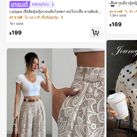
ลูกค้ากลับมาซ
เสื้อสายเดี่ยวผู้ห
#ชุดฤดูร้อน
นสีคากีมีรอยผ่าด
#1 ขายดี
#1 ขายดี
ใน สีกากี
ใน สีกากี
Lalippa เสื้อยืดผู้หญิงแขนสั้นไหล่ตก คอวีปกเสื้อ ลายพิมพ์ดิ
1.5k+ sold
จิทัลลายทาง สไตล์สปอร์ตแฟชั่นมินิมอล ของขวัญสำหรับเพื่
ลูกค้ากลับมาซ
ลูกค้ากลับมาซ
#1 ขายดี
ใน หลากสี เสื้อยืดผู้หญิง
อน
169
1k+ sold
#1 ขายดี
ใน สีกากี
฿
ลูกค้ากลับมาซ
199
฿