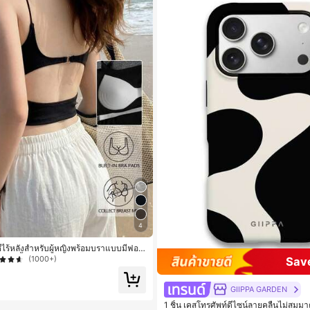
4
กซี่ไร้หลังสำหรับผู้หญิงพร้อมบราแบบมีฟอง
นกุด, เสื้อลำลองสีดำสำหรับฤดูร้อน
(1000+)
Sav
GIIPPA GARDEN
1 ชิ้น เคสโทรศัพท์ดีไซน์ลายคลื่นไม่สม