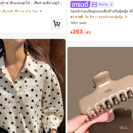
ื้อซ้ำ!
ญิงผ้าซาตินแต่งลูกไม้ - เสื้อสายเดี่ยวฤดูร้อ
Nione
้านข้างที่น่าดึงดูดแบบสบายๆ
 เสื้อสตรี เสื้อเบลาส์ & Tee
 เสื้อสตรี เสื้อเบลาส์ & Tee
รองเท้าแตะส้นสูงแบบคีบสำหรับผู้หญิง สไ
อก สไตล์แฟรี่ฤดูร้อน ส้นเข็ม รองเท้าแต
ื้อซ้ำ!
ื้อซ้ำ!
#1 ขายดี
ใน สีขาว รองเท้าแตะผู้หญิง
ตะชายหาดแฟชั่นสายไขว้ รองเท้าผู้หญิง 
100+ sold
 เสื้อสตรี เสื้อเบลาส์ & Tee
าน กลางแจ้ง ดีไซน์หัวเหลี่ยม ชิคและหร
ท์
ื้อซ้ำ!
263
฿
-9%