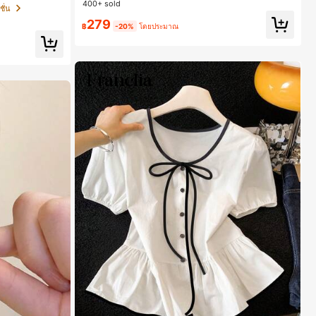
400+ sold
o Max, 15 Pro M
วัน
ั่น
และน่าสนใจ, เข้
279
lus, ดีไซน์หรูหรา
฿
-20%
โดยประมาณ
นอุดมคติสำหรับค
่งงานและวันเกิดสำ