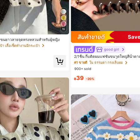
16
Save
้ตแขนยาวลายจุดทรงหลวมสำหรับผู้หญิง
๋า เสื้อเชิ้ตทำงานมีกระเป๋า
good girl
2/1ชิ้น กิ๊บติดผมแฟชั่นขนาดใหญ่สีน้ำต
ญิง เหมาะสำหรับการอาบน้ำ ล้างหน้า แล
#1 ขายดี
ใน ธรรมดา กรงเล็บผม
900+ sold
39
฿
-20%