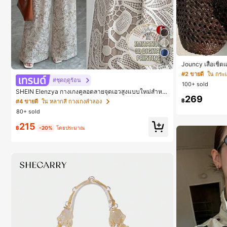
5
Jouncy เสื้อเชิ
#2 ขายดี
ใน กระเป
#ชุดฤดูร้อน
100+ sold
SHEIN Elenzya กางเกงคูลอตลายจุดเอวสูงแบบใหม่สำหรั
269
บฤดูใบไม้ผลิ/ฤดูร้อน, สไตล์หรูหราเหมาะสำหรับใส่ในชีวิต
฿
#4 ขายดี
ใน หลากสี กางเกงลำลอง
ประจำวันและทำงาน, ให้ความรู้สึกวินเทจสำหรับฤดูรับปริญ
80+ sold
ญา, เทศกาลดนตรี, การแข่งม้าดาร์บี้, วันประกาศอิสรภาพ
215
฿
-20%
โดยประมาณ