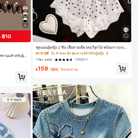
6
 ฿10
ชุดนอนผู้หญิง 2 ชิ้น เสื้อสายเดี่ยวคอวีลูกไม้ พร้อมกางเกงข
าสั้นแต่งลูกไม้ แต่งโบว์ที่เอว ชุดลำลองผู้หญิงนุ่มสบายน่ารั
#1 ขายดี
ใน ลำลอง-ยัง ชุดเลานจ์สำหรับผู้หญิง
าลชานมสำหรับผู้ห
ก สไตล์เอสเธติก
1.1k+ sold
(1000+)
ะจัดแต่งทรงผม
159
฿
-20%
โดยประมาณ
0-3 Years