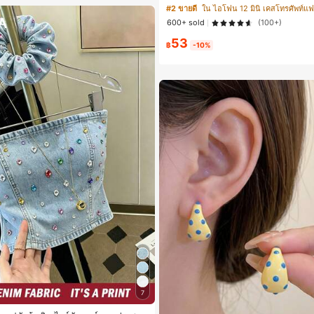
17 Pro Max, เหมาะสำหรับ Phone 16 Pr
#2 ขายดี
ใน ไอโฟน 12 มินิ เคสโทรศัพท์แฟช
ax, 14 Pro Max, เคสโทรศัพท์สไตล์เกาหลี
600+ sold
(100+)
ากันได้กับ 11/12/13/14/15/16 Pro Max P
เหมาะสำหรับทั้งชายและหญิง, ของขวัญใ
53
ริสต์มาส, วันวาเลนไทน์, อีสเตอร์, ฤดูแต
฿
-10%
หรับแฟนสาว
7