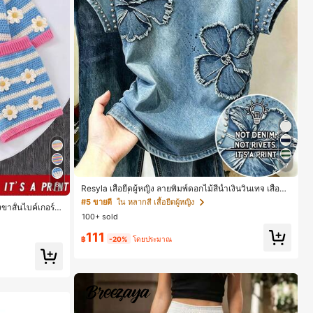
17
8
Resyla เสื้อยืดผู้หญิง ลายพิมพ์ดอกไม้สีน้ำเงินวินเทจ เสื้อสำ
หรับออกไปเที่ยวฤดูร้อน ดีไซน์กราฟิก สบายๆ อเนกประสงค์
#5 ขายดี
ใน หลากสี เสื้อยืดผู้หญิง
าสั้นไบค์เกอร์รั
สวมใส่ประจำวัน กลางแจ้ง ช้อปปิ้ง ท่องเที่ยวกลางแจ้ง
100+ sold
าะสำหรับฤดูใบไม้ผ
111
฿
-20%
โดยประมาณ