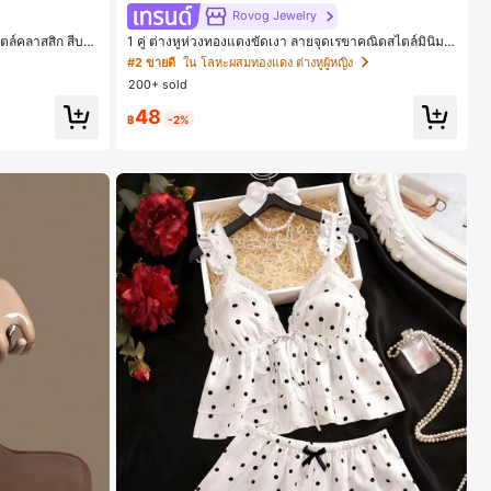
Rovog Jewelry
ตล์คลาสสิก สีบล็
1 คู่ ต่างหูห่วงทองแดงขัดเงา ลายจุดเรขาคณิตสไตล์มินิมอ
ะแบบคีบ รองเท้าแ
ล เหมาะสำหรับสวมใส่ประจำวันแบบสบายๆ สำหรับผู้หญิง
#2 ขายดี
ใน โลหะผสมทองแดง ต่างหูผู้หญิง
สำหรับออฟฟิศ บ้
200+ sold
ูหรา สำหรับเดทไน
48
฿
-2%