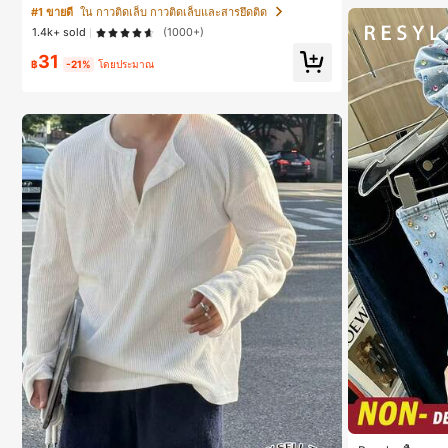
เกอร์เล็บนุ่ม แห้งเร็ว เหมาะสำหรับผู้เริ่มต้นทำเล็บ ติดทนนา
#1 ขายดี
ใน กาวติดเล็บ กาวติดเล็บและสารยึดติด
น
1.4k+ sold
(1000+)
31
฿
-21%
โดยประมาณ