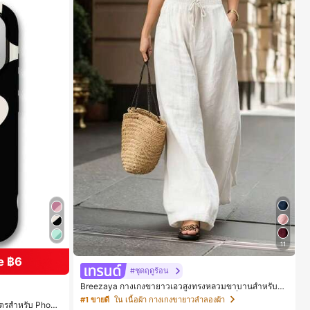
11
e ฿6
#ชุดฤดูร้อน
Breezaya กางเกงขายาวเอวสูงทรงหลวมขาบานสำหรับผู้ห
ญิง สีขาวเรียบหรูสไตล์ชิค เหมาะสำหรับใส่เที่ยวทะเล วันหยุ
#1 ขายดี
ใน เนื้อผ้า กางเกงขายาวลำลองผ้า
มาตรสำหรับ Phone
ดพักผ่อนฤดูร้อน ลุคสบายๆ ใส่ได้หลายโอกาสในชีวิตประจำ