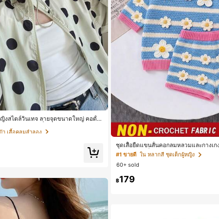
๋า เสื้อคลุมลำลอง
ื้อซ้ำ!
ผู้หญิงสไตล์วินเทจ ลายจุดขนาดใหญ่ คอตั้ง
อง ทรงหลวม แฟชั่นอเนกประสงค์ สำหรับใ
๋า เสื้อคลุมลำลอง
๋า เสื้อคลุมลำลอง
ที่ยวพักผ่อน
ื้อซ้ำ!
ื้อซ้ำ!
ชุดเสื้อยืดแขนสั้นคอกลมหลวมและกางเกงข
ดรูปสำหรับเด็กผู้หญิง สไตล์มินิมอล เหม
๋า เสื้อคลุมลำลอง
#1 ขายดี
ใน หลากสี ชุดเด็กผู้หญิง
ลิและฤดูร้อน
ื้อซ้ำ!
60+ sold
179
฿