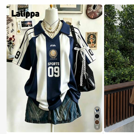
9
#1 ขายดี
ใน สีกากี