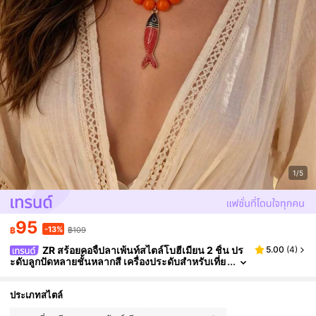
1/5
95
-13%
฿
฿109
ZR สร้อยคอจี้ปลาเพ้นท์สไตล์โบฮีเมียน 2 ชิ้น ปร
5.00
(
4
)
ะดับลูกปัดหลายชั้นหลากสี เครื่องประดับสำหรับเที่ย
วทะเลช่วงฤดูร้อน
ประเภทสไตล์