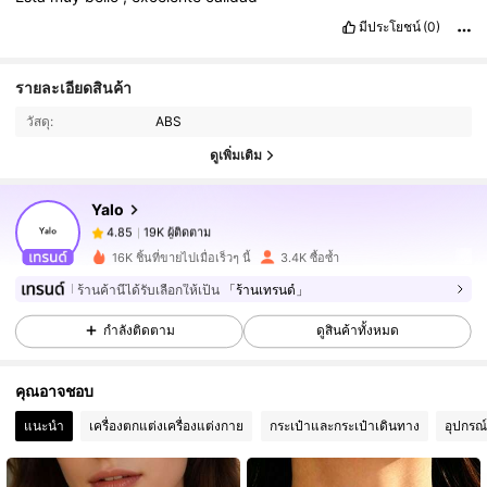
มีประโยชน์
(0)
19K ผู้ติดตาม
4.85
รายละเอียดสินค้า
วัสดุ:
ABS
19K ผู้ติดตาม
4.85
ดูเพิ่มเติม
Yalo
19K ผู้ติดตาม
4.85
4***1
จ่าย
1 วันที่ผ่านมา
16K ชิ้นที่ขายไปเมื่อเร็วๆ นี้
3.4K ซื้อซ้ำ
ร้านค้านี้ได้รับเลือกให้เป็น
「ร้านเทรนด์」
19K ผู้ติดตาม
4.85
กำลังติดตาม
ดูสินค้าทั้งหมด
19K ผู้ติดตาม
4.85
คุณอาจชอบ
แนะนำ
เครื่องตกแต่งเครื่องแต่งกาย
กระเป๋าและกระเป๋าเดินทาง
อุปกรณ
19K ผู้ติดตาม
4.85