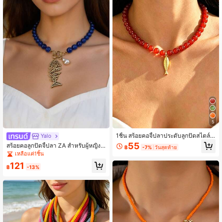
19K ผู้ติดตาม
4.85
19K ผู้ติดตาม
4.85
19K ผู้ติดตาม
4.85
19K ผู้ติดตาม
4.85
5
1ชิ้น สร้อยคอจี้ปลาประดับลูกปัดสไตล์โ
Yalo
บฮีเมียนวินเทจหรูหราสำหรับผู้หญิง เห
19K ผู้ติดตาม
4.85
55
สร้อยคอลูกปัดจี้ปลา ZA สำหรับผู้หญิง |
฿
-7%
วันสุดท้าย
มาะสำหรับใส่ประจำวัน วันหยุด และกา
สไตล์โบฮีเมียนทางทะเลหลากสี ของขวั
เหลือแค่1ชิ้น
รเดินทาง
ญอีสเตอร์ เครื่องประดับปาร์ตี้ชายหาด
121
฿
-13%