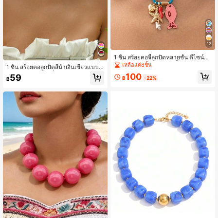
12
1 ชิ้น สร้อยคอจี้ลูกปัดหลายชั้น ดีไซน์สไ
ตล์ชายหาดฤดูร้อนพร้อมจี้ปลาและดาว
เหลือแค่8ชิ้น
1 ชิ้น สร้อยคอลูกปัดสีน้ำเงินเขียวแบบมิ
ทะเลสีสันสดใส อุปกรณ์เสริมสไตล์โบฮีเ
นิมอล, ของขวัญเครื่องประดับชายหาดเ
100
59
มียนเหมาะสำหรับสวมใส่ในวันหยุดและ
฿
-22%
฿
ทศกาลโบฮีเมียน
งานปาร์ตี้ชายหาด