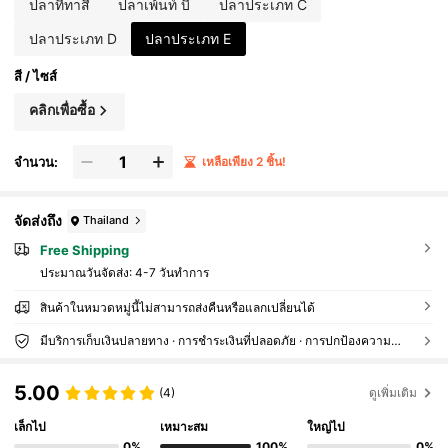
ปลาที่ทาสี
ปลาเพ้นท์ บี
ปลาประเภท C
ปลาประเภท D
ปลาประเภท E
สี / ไซส์
คลิกเพื่อซื้อ
จำนวน:
เหลือเพียง 2 ชิ้น!
จัดส่งถึง
Thailand
Free Shipping
ประมาณวันจัดส่ง:
4-7 วันทำการ
สินค้าในหมวดหมู่นี้ไม่สามารถส่งคืนหรือแลกเปลี่ยนได้
มีบริการเก็บเงินปลายทาง · การชำระเงินที่ปลอดภัย · การปกป้องความเป็นส่วนตัว
5.00
(4)
ดูเพิ่มเติม
เล็กไป
เหมาะสม
ใหญ่ไป
0%
100%
0%