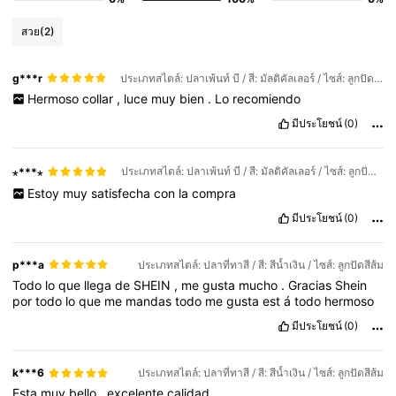
สวย
(2)
g***r
ประเภทสไตล์: ปลาเพ้นท์ บี / สี: มัลติคัลเลอร์ / ไซส์: ลูกปัดสีส้ม
Hermoso
collar
,
luce
muy
bien
.
Lo
recomiendo
มีประโยชน์
(0)
ประเภทสไตล์: ปลาเพ้นท์ บี / สี: มัลติคัลเลอร์ / ไซส์: ลูกปัดสีส้ม
⋆***⋆
Estoy
muy
satisfecha
con
la
compra
มีประโยชน์
(0)
p***a
ประเภทสไตล์: ปลาที่ทาสี / สี: สีน้ำเงิน / ไซส์: ลูกปัดสีส้ม
Todo
lo
que
llega
de
SHEIN
,
me
gusta
mucho
.
Gracias
Shein
por
todo
lo
que
me
mandas
todo
me
gusta
est
á
todo
hermoso
มีประโยชน์
(0)
k***6
ประเภทสไตล์: ปลาที่ทาสี / สี: สีน้ำเงิน / ไซส์: ลูกปัดสีส้ม
Esta
muy
bello
,
excelente
calidad