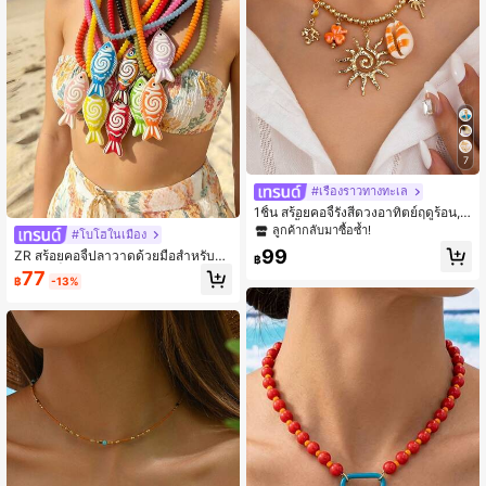
7
#เรื่องราวทางทะเล
1ชิ้น สร้อยคอจี้รังสีดวงอาทิตย์ฤดูร้อน, ส
ร้อยคอจี้เปลือกหอยสำหรับผู้หญิง, สร้อย
ลูกค้ากลับมาซื้อซ้ำ!
#โบโฮในเมือง
คอลูกปัดโบฮีเมียนทำมือ, เหมาะสำหรับ
99
ZR สร้อยคอจี้ปลาวาดด้วยมือสำหรับผู้ห
วันหยุด, การเดินทาง, ปาร์ตี้ริมหาด
฿
ญิงใหม่ | สร้อยคอลูกปัดหลายสี สไตล์โ
77
฿
-13%
บฮีเมียนทะเล ของขวัญวันหยุด อุปกรณ์เ
สริมปาร์ตี้ชายหาด