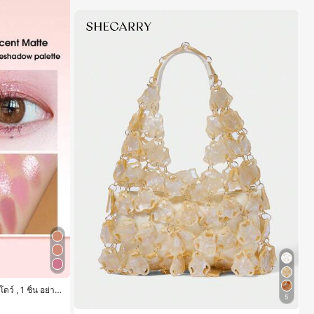
ชโดว์
์ , 1 ชิ้น อย่าง
5
 อายแชโดว์
ชโดว์
ชโดว์