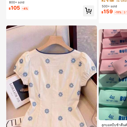
#2 ขายดี
ใน ปลอก
800+ sold
500+ sold
105
฿
-4%
159
฿
-11%
3 
ลูกบอลบีบช้าคืนตั