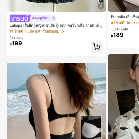
9
Franclia เสื้อเชิ
#ชุดฤดูร้อน
าง
#1 ขายดี
ใน ปลอกค
Lalippa เสื้อยืดผู้หญิงแขนสั้นไหล่ตก คอวีปกเสื้อ ลายพิมพ์ดิ
600+ sold
จิทัลลายทาง สไตล์สปอร์ตแฟชั่นมินิมอล ของขวัญสำหรับเพื่
#1 ขายดี
ใน หลากสี เสื้อยืดผู้หญิง
อน
189
฿
1k+ sold
199
฿