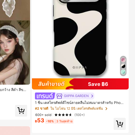
Save ฿6
ถบกว้าง สีดำ สีขา
 (ลายปักดอกไม้จั
GIIPPA GARDEN
1 ชิ้น เคสโทรศัพท์ดีไซน์ลายคลื่นไม่สมมาตรสำหรับ Phone
17 Pro Max, เหมาะสำหรับ Phone 16 Pro Max, 15 Pro M
#2 ขายดี
ใน ไอโฟน 12 มินิ เคสโทรศัพท์แฟชั่น
ax, 14 Pro Max, เคสโทรศัพท์สไตล์เกาหลีและน่าสนใจ, เข้
600+ sold
(100+)
ากันได้กับ 11/12/13/14/15/16 Pro Max Plus, ดีไซน์หรูหรา
53
เหมาะสำหรับทั้งชายและหญิง, ของขวัญในอุดมคติสำหรับค
฿
-10%
3 วันสุดท้าย
ริสต์มาส, วันวาเลนไทน์, อีสเตอร์, ฤดูแต่งงานและวันเกิดสำ
หรับแฟนสาว