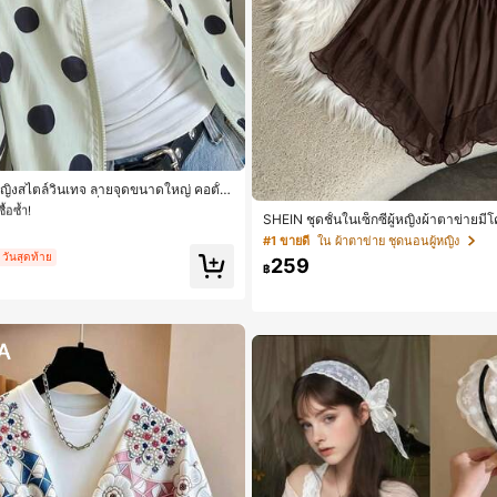
๋า เสื้อคลุมลำลอง
ื้อซ้ำ!
ผู้หญิงสไตล์วินเทจ ลายจุดขนาดใหญ่ คอตั้ง
อง ทรงหลวม แฟชั่นอเนกประสงค์ สำหรับใ
๋า เสื้อคลุมลำลอง
๋า เสื้อคลุมลำลอง
SHEIN ชุดชั้นในเซ็กซี่ผู้หญิงผ้าตาข่ายม
ที่ยวพักผ่อน
ื้อซ้ำ!
ื้อซ้ำ!
#1 ขายดี
ใน ผ้าตาข่าย ชุดนอนผู้หญิง
 วันสุดท้าย
259
๋า เสื้อคลุมลำลอง
฿
ื้อซ้ำ!