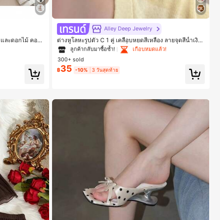
#1 ขายดี
ใน โบโฮ ต่างหูผู้หญิง
Alley Deep Jewelry
ลูกค้ากลับมาซื้อซ้ำ!
เกือบหมดแล้ว!
หมีและดอกไม้ คอก
ต่างหูโลหะรูปตัว C 1 คู่ เคลือบหยดสีเหลือง ลายจุดสีน้ำเงิน
มใส่สบาย
สไตล์ยุโรปและอเมริกัน แฟชั่นส่วนตัว หวานและสง่างาม
#1 ขายดี
#1 ขายดี
ใน โบโฮ ต่างหูผู้หญิง
ใน โบโฮ ต่างหูผู้หญิง
สำหรับผู้หญิงและเด็กหญิง สำหรับการเดินทาง งานแต่งงาน
300+ sold
ปาร์ตี้ วันเกิด ของขวัญคริสต์มาส 2026
ลูกค้ากลับมาซื้อซ้ำ!
ลูกค้ากลับมาซื้อซ้ำ!
เกือบหมดแล้ว!
เกือบหมดแล้ว!
35
฿
-10%
3 วันสุดท้าย
#1 ขายดี
ใน โบโฮ ต่างหูผู้หญิง
ลูกค้ากลับมาซื้อซ้ำ!
เกือบหมดแล้ว!