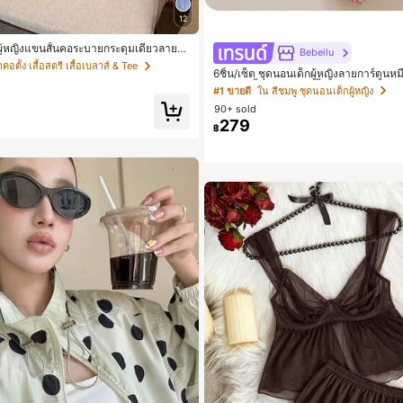
12
้ตผู้หญิงแขนสั้นคอระบายกระดุมเดี่ยวลายท
Bebeilu
อตั้ง เสื้อสตรี เสื้อเบลาส์ & Tee
6ชิ้น/เซ็ต ชุดนอนเด็กผู้หญิงลายการ์ตูน
ลม แขนสั้น กางเกงขาสั้น ขอบระบาย สว
#1 ขายดี
ใน สีชมพู ชุดนอนเด็กผู้หญิง
90+ sold
279
฿