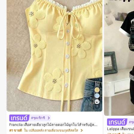
7
#ชุดเซ็กซี่
#ชุ
Franclia เสื้อสายเดี่ยวลูกไม้ลายดอกไม้ผูกโบว์สำหรับผู้หญิง
Lalippa เสื้อแขน
สำหรับฤดูร้อน
#1 ขายดี
ใน เปลือยหลัง สายเดี่ยวแขนกุดสีสดใส
บผู้หญิง สไตล์วิท