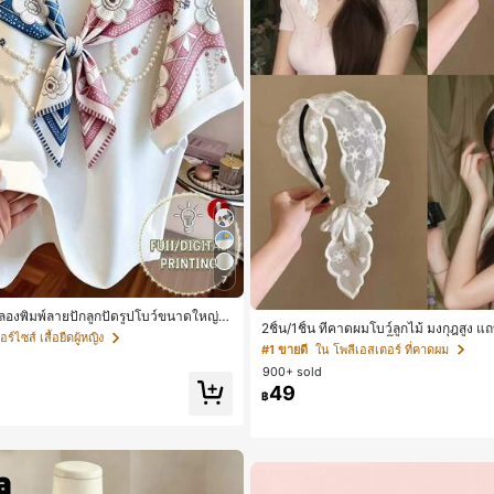
7
ำลองพิมพ์ลายปักลูกปัดรูปโบว์ขนาดใหญ่
2ชิ้น/1ชิ้น ที่คาดผมโบว์ลูกไม้ มงกุฎสูง แ
ร์ไซส์ เสื้อยืดผู้หญิง
ว สำหรับใส่ประจำวัน กิ๊บติดผม ยางรัดผม
#1 ขายดี
ใน โพลีเอสเตอร์ ที่คาดผม
ดวางแบบสุ่ม)
900+ sold
49
฿