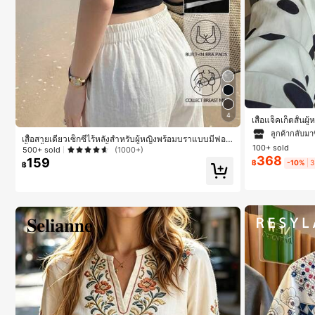
#1 ขายดี
ใน กระเป
ลูกค้ากลับมาซ
4
เสื้อแจ็คเก็ตสั้น
เอวเข้ารูป แขนพ
#1 ขายดี
#1 ขายดี
ใน กระเป
ใน กระเป
เสื้อสายเดี่ยวเซ็กซี่ไร้หลังสำหรับผู้หญิงพร้อมบราแบบมีฟอง
ส่ประจำวันและไปเ
100+ sold
น้ำ, เสื้อกล้ามแขนกุด, เสื้อลำลองสีดำสำหรับฤดูร้อน
500+ sold
(1000+)
ลูกค้ากลับมาซ
ลูกค้ากลับมาซ
368
159
฿
-10%
3
฿
#1 ขายดี
ใน กระเป
ลูกค้ากลับมาซ