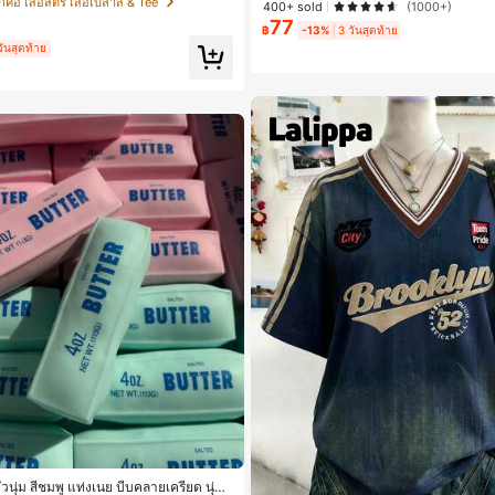
คอ เสื้อสตรี เสื้อเบลาส์ & Tee
400+ sold
(1000+)
ลูกค้ากลับมาซื้อซ้ำ!
ลูกค้ากลับมาซื้อซ้ำ!
77
฿
-13%
3 วันสุดท้าย
#1 ขายดี
ใน ป้องกันรอยเปื้อน พาเลตต์อายแ
วันสุดท้าย
ลูกค้ากลับมาซื้อซ้ำ!
วนุ่ม สีชมพู แท่งเนย บีบคลายเครียด นุ่มยื