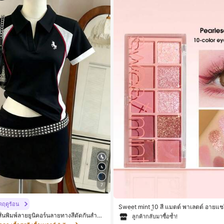
7
#1 ขายดี
ใน ป้องกันรอยเปื้อน พาเลตต์อายแ
ดฤดูร้อน
ลูกค้ากลับมาซื้อซ้ำ!
Sweet mint 10 สี แมตต์ พาเลตต์ อายแชโดว
สูง เม็ดสี กันน้ำ ทนทาน อายแชโดว์ ถาด
สั้นพิมพ์ลายยูนิคอร์นลายทางสีตัดกันสำหรั
#1 ขายดี
#1 ขายดี
ใน ป้องกันรอยเปื้อน พาเลตต์อายแ
ใน ป้องกันรอยเปื้อน พาเลตต์อายแ
ยาลัย