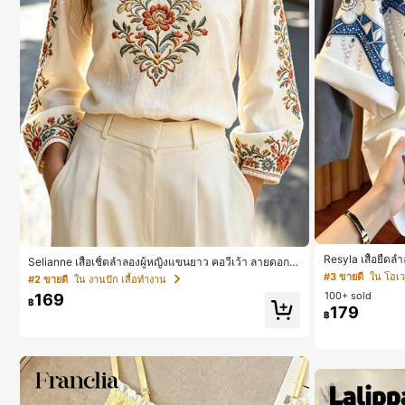
Resyla เสื้อยืดล
Selianne เสื้อเชิ้ตลำลองผู้หญิงแขนยาว คอวีเว้า ลายดอกไ
สำหรับผู้หญิง
ม้
#3 ขายดี
ใน โอเวอ
#2 ขายดี
ใน งานปัก เสื้อทำงาน
100+ sold
169
฿
179
฿