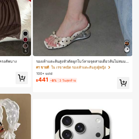
5
ีโครงคัพบาง
รองเท้าแตะส้นสูงหัวตัดผูกโบว์ลายจุดสายเดี่ยวส้นไม่สมมา
ตรสำหรับผู้หญิง, รองเท้าแตะส้นสูงหนังเทียมสีขาวหรูหรา
#1 ขายดี
ใน เรขาคณิต รองเท้าแตะส้นสูงผู้หญิง
สำหรับฤดูร้อน
100+ sold
441
฿
-8%
3 วันสุดท้าย