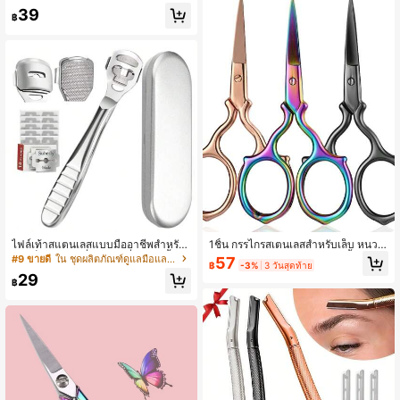
ม 4 ขนาด - เหมาะสำหรับการทำผมแล
มสำหรับผมที่จำเป็นสำหรับการเดินทาง
39
ะจัดแต่งทรงผมด้วยตัวเองสำหรับผมยา
฿
ไปร้านทำผม, กลับไปโรงเรียน, ของใช้
ว ผมกลาง และผมสั้น
จำเป็นสำหรับการเดินทางท่องเที่ยว, เค
รื่องประดับผมสำหรับผู้หญิง, ที่ม้วนผม,
หวีม้วนผม, ที่ม้วนผม, ผลิตภัณฑ์ดัดผม,
ที่ม้วนผม, ที่ม้วนผม, การดัดผม, เครื่องมื
อดัดผม, ที่ม้วนผม, ผม, ที่ม้วนผม, การดั
ดผม, การดัดผมแบบไม่ใช้ความร้อน
ไฟล์เท้าสแตนเลสแบบมืออาชีพสำหรับ
1ชิ้น กรรไกรสเตนเลสสำหรับเล็บ หนวด
ผิวแข็ง - รวมเครื่องขูดเปลี่ยน 10 ชิ้น -
ผมบนใบหน้า และกรรไกรแต่งคิ้ว, แต่ง
#9 ขายดี
ใน ชุดผลิตภัณฑ์ดูแลมือและเท้า ติดอันดับสินค้าขายดี
57
฿
-3%
3 วันสุดท้าย
ชุดเครื่องโกนหนวดแคลลัสสำหรับการดู
หน้าได้ง่าย, แต่งหน้า, ราคาถูก, ของตก
29
แลเท้า
แต่งห้อง, โต๊ะเครื่องแป้ง, เดินทาง, ห้อง
฿
นอน, อุปกรณ์แต่งหน้า, ราคาถูก, ของข
วัญเล็กๆ น้อยๆ, แต่งหน้า, อุปกรณ์แต่งห
น้า, ของถูก, ของขวัญ, ของขวัญสำหรับ
ผู้หญิง, ของขวัญคริสต์มาส, ของแจก, เ
ดินทาง, ของถูก, ของใช้จำเป็นสำหรับก
ารเดินทาง