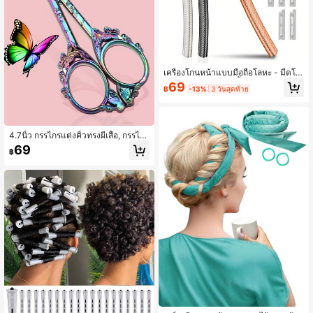
เครื่องโกนหน้าแบบมือถือโลหะ - มีดโก
นสำหรับใบหน้าและคิ้ว, ใบมีดสำรอง 5
69
฿
-13%
3 วันสุดท้าย
ชิ้น, ไม่ต้องใช้แบตเตอรี่, ขจัดเซลล์ผิวอ
ย่างง่ายสำหรับผู้หญิงและผู้ชาย
4.7นิ้ว กรรไกรแต่งคิ้วทรงผีเสื้อ, กรรไกร
ตัดขนตาขนาดเล็กสำหรับผู้หญิง, กรรไ
69
฿
กรสเตนเลสสำหรับตัดขนจมูก เครา หน
วดบนใบหน้า, งานฝีมือ, งานศิลปะ, ด้า
ยเย็บปักถักร้อย, เครื่องมือ DIY งานหัตถ
กรรม, กรรไกรตัดด้าย (สีรุ้ง), เครื่องสำอ
าง, ราคาถูก, ของตกแต่งห้อง, โต๊ะเครื่อ
งแป้ง, การเดินทาง, ห้องนอน, อุปกรณ์แ
ต่งหน้า, ราคาถูก, ของขวัญเล็กๆ น้อยๆ,
เครื่องสำอาง, อุปกรณ์แต่งหน้า, ของถูก,
ของขวัญ, ของขวัญสำหรับผู้หญิง, ของข
วัญคริสต์มาส, ของแจก, การเดินทาง, ข
องถูก, ของใช้จำเป็นสำหรับการเดินทาง