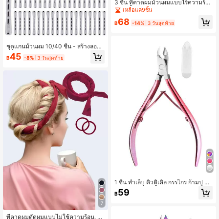
3 ชิ้น ที่คาดผมม้วนผมแบบไร้ความร้อ
น, ริบบิ้นม้วนผมแบบไม่ใช้ความร้อนพร้
เหลือแค่9ชิ้น
อมยางรัดผม, ริบบิ้นม้วนผมสำหรับนอน,
68
ลูกกลิ้งม้วนผม DIY คลื่นธรรมชาติแบบ
฿
-14%
3 วันสุดท้าย
นุ่ม เครื่องมือจัดแต่งทรงผม
ชุดแกนม้วนผม 10/40 ชิ้น - สร้างลอน
คลื่นและลอนผมธรรมชาติ - เหมาะสำห
45
฿
-8%
3 วันสุดท้าย
รับการทำผม DIY และการจัดแต่งทรงผ
มยาว ปานกลาง และเล็ก
1 ชิ้น ทำเล็บ คิวติเคิล กรรไกร ก้ามปู คีม
ตัด ปัตตาเลี่ยน ขี้ไคล รีมูฟเวอร์ ตัด คีม
59
฿
แต่งเล็บ สแตนเลส ตัดแต่ง การดูแลแล
ะรักษาเท้า การดูแล เครื่องมือ
7
ที่คาดผมดัดผมแบบไม่ใช้ความร้อน, ที่รั