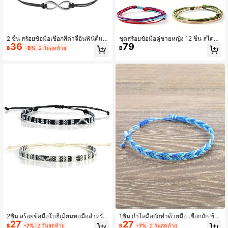
2 ชิ้น สร้อยข้อมือเชือกสีดำจี้อินฟินิตี้แบ
ชุดสร้อยข้อมือคู่ชายหญิง 12 ชิ้น สไตล์โ
36
79
บปรับได้, เหมาะสำหรับสวมใส่ในชีวิตป
บฮีเมียน ปรับขนาดได้ ถักเชือกเคลือบแ
฿
-8%
2 วันสุดท้าย
฿
ระจำวัน
ว็กซ์สำหรับเซิร์ฟฟิ้ง แบบเฉพาะตัว
2ชิ้น สร้อยข้อมือโบฮีเมียนทอมือสำหรับ
1ชิ้น กำไลมือถักทำด้วยมือ เชือกถัก ข้อ
27
27
การเล่นกระดานโต้คลื่น สร้อยข้อมือกัน
มือสำหรับผู้ชาย เหมาะสำหรับชายหาด
฿
-7%
2 วันสุดท้าย
฿
-7%
2 วันสุดท้าย