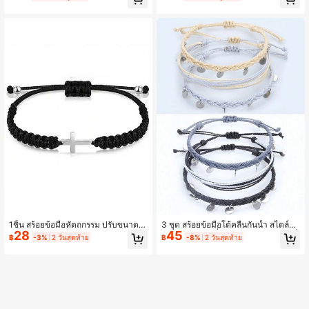
น้ำสำหรับทะเล ปรับขนาดได้ สีดำและสี
การเล่นซัร์ฟ และการเดินทาง
ขาว
1ชิ้น สร้อยข้อมือหัตถกรรม ปรับขนาดไ
3 ชุด สร้อยข้อมือโต้คลื่นกันน้ำ สไตล์โบ
28
45
ด้ กากบาทประดับด้วยลูกปัดสีดำ เงิน เ
ฮีเมียน ประดับเลื่อมหลากสี สำหรับใส่เป็
฿
-3%
2 วันสุดท้าย
฿
-8%
2 วันสุดท้าย
หมาะสำหรับใส่ประจำวัน
นสร้อยข้อมือบนชายหาด