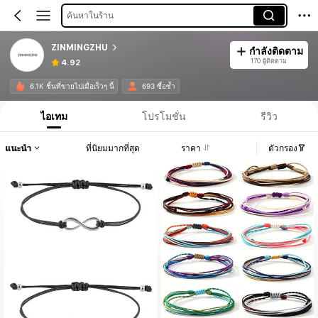
ค้นหาในร้าน
ZINMINGZHU
กำลังติดตาม
170 ผู้ติดตาม
4.92
6.1K ชิ้นที่ขายไปเมื่อเร็วๆ นี้
693 ซื้อซ้ำ
ไอเทม
โปรโมชั่น
รีวิว
แนะนำ
ที่นิยมมากที่สุด
ราคา
ตัวกรอง