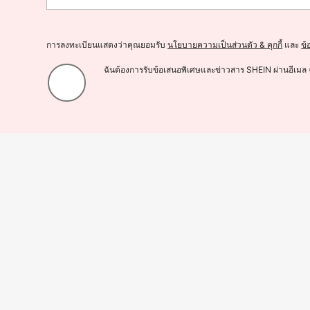
การลงทะเบียนแสดงว่าคุณยอมรับ
นโยบายความเป็นส่วนตัว & คุกกี้
และ
ข้
ฉันต้องการรับข้อเสนอพิเศษและข่าวสาร SHEIN ผ่านอีเมล 
ZIAI ชุดเซ็ต 2 ชิ้น สำหรับผู้หญิง, ชุดเดรสสายเดี่ยวแฟชั่นพิมพ์ลายกระโปรงบานเอวกล
562
฿
-3%