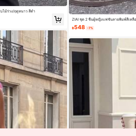
ใบไม้ร่วง/ฤดูหนาว สีดำ
ZIAI ชุด 2 ชิ้นผู้หญิงแฟชั่นลายพิมพ์สีเหล
548
฿
-7%