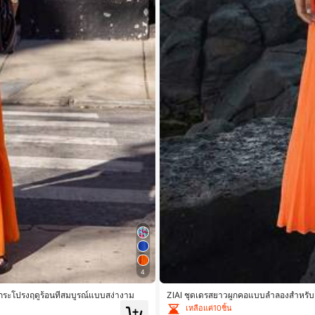
4
ล์กระโปรงฤดูร้อนที่สมบูรณ์แบบสง่างาม
ZIAI ชุดเดรสยาวผูกคอแบบลำลองสำหรับฤดูร
เหลือแค่10ชิ้น