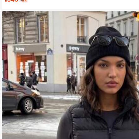
฿
-9%