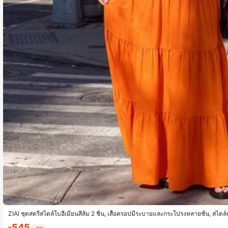
ZIAI ชุดสตรีสไตล์โบฮีเมียนสีส้ม 2 ชิ้น, เสื้อครอปมีระบายและกระโปรงหลายชั้น, สไต
545