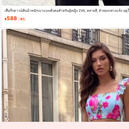
เสื้อกั๊กดาวน์สั้นน้ำหนักเบาแบบตั้งคอสำหรับผู้หญิง ZIAI, หลายสี, ลำลองกลางแจ้ง ฤดู
588
฿
-8%