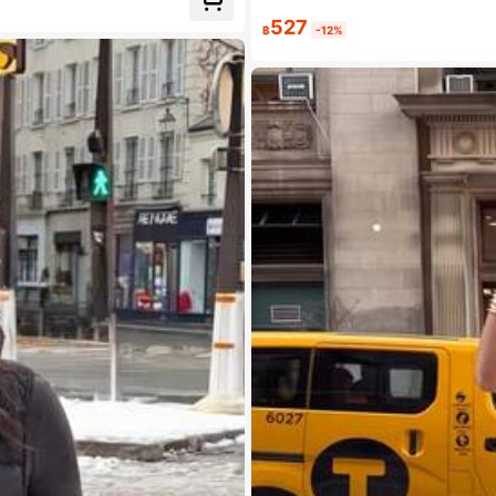
527
฿
-12%