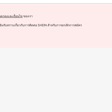
อตกลงและเงื่อนไข
ของเรา
4
ฉันรับทราบเกี่ยวกับการติดต่อ SHEIN สำหรับการยกเลิกการสมัคร
างเซ็กซี่สำหรับฤดูร้อนใหม่
ZIAI ชุดเซ็ต 2 ชิ้นผู้หญิงแฟชั่นลายพิมพ์
489
฿
-17%