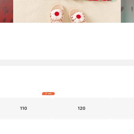
8 left
110
120