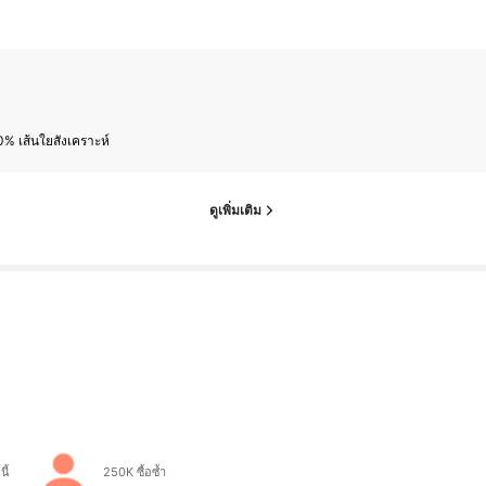
% เส้นใยสังเคราะห์
ดูเพิ่มเติม
ี้
250K ซื้อซ้ำ