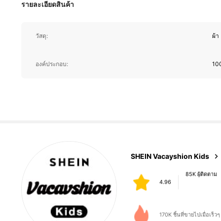
รายละเอียดสินค้า
วัสดุ:
ผ้า
85K ผู้ติดตาม
องค์ประกอบ:
100
4.96
85K ผู้ติดตาม
SHEIN Vacayshion Kids
4.96
d***g
จ่าย
1 วันที่ผ่านมา
170K ชิ้นที่ขายไปเมื่อเร็วๆ น