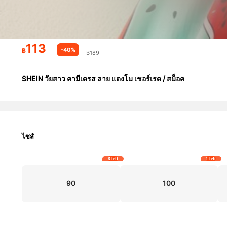
113
-40%
฿
฿189
SHEIN วัยสาว คามีเดรส ลาย แตงโม เชอร์เรด / สม็อค
ไซส์
8 left
1 left
90
100