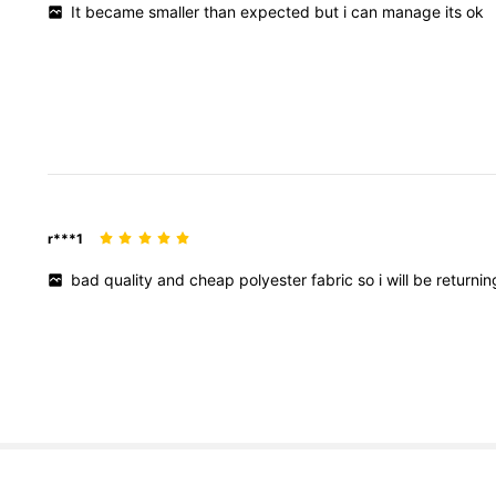
It
became
smaller
than
expected
but
i
can
manage
its
ok
r***1
bad
quality
and
cheap
polyester
fabric
so
i
will
be
returni
85K ผู้ติดตาม
4.96