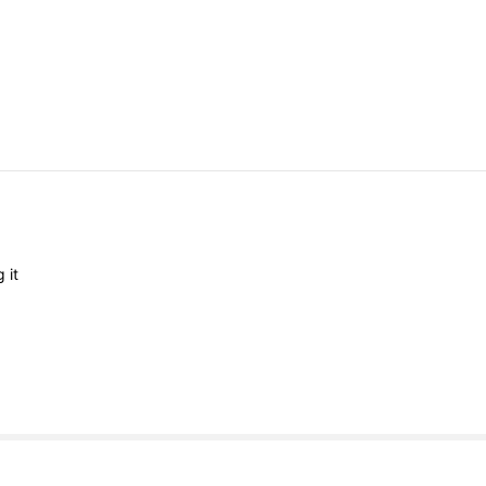
ng
it