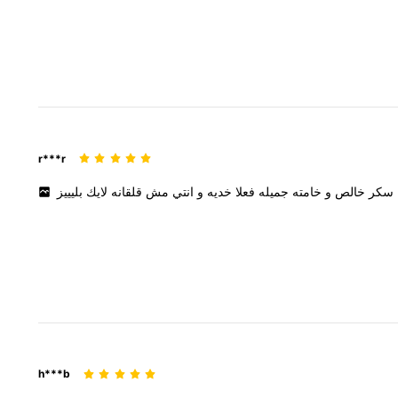
r***r
سكر
خالص
و
خامته
جميله
فعلا
خديه
و
انتي
مش
قلقانه
لايك
بليييز
h***b