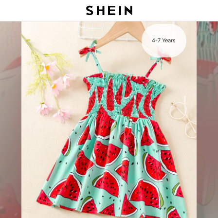
s
4-7 Years