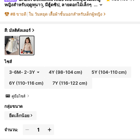
หญิงสำหรับฤดูหนาว, มีฮู้ดซิป, ลายดอกไม้เล็กๆ
สีแอปริคอท, ซับในเก็บความร้อน, ทรงเข้ารูป, เอ
#
8
ขายดี
ใน วันหยุด เสื้อผ้าชั้นนอกสำหรับเด็กผู้หญิง
วคอด, มีกระเป๋า, ลำลอง, อเนกประสงค์, เสื้อคลุม
สี: มัลติคัลเลอร์
ไซส์
3-6M
-
2-3Y
4Y
(98-104 cm)
5Y
(104-110 cm)
6Y
(110-116 cm)
7Y
(116-122 cm)
คู่มือไซส์
กลุ่มขนาด
ยืดเล็กน้อย
จำนวน: