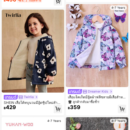
฿
-6%
2 วันสุดท้าย
ก สำหรับฤดูใบไม้ร่วงและฤดูหนาว
4-7 Years
Dreamer Kids
เสื้อแจ็คเก็ตมีฮู้ดผ้าฟลีซลายผีเสื้อสำหรั
Twirlia
บเด็กผู้หญิง, ฤดูใบไม้ร่วง/ฤดูหนาว
ลูกค้ากลับมาซื้อซ้ำ!
SHEIN เสื้อโค้ทบุนวมมีฮู้ดซิปใหม่สำหรั
429
359
บฤดูหนาวของเด็กผู้หญิง, เสื้อโค้ทบุนว
฿
฿
มน่ารักหวานแหววพิมพ์ลายดอกไม้หนา
แฟชั่นมีกระเป๋าที่เอว เสื้อแจ็คเก็ตฤดูหน
าวสำหรับเด็กผู้หญิง เสื้อแจ็คเก็ตลายดอ
4-7 Years
4-7 Years
กไม้สำหรับเด็กผู้หญิง เสื้อแจ็คเก็ตบุซับใ
นให้ความอบอุ่นสำหรับเด็กผู้หญิง ฤดูใบ