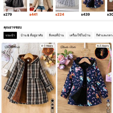
310K ผู้ติดตาม
4.91
279
441
224
439
3
฿
฿
฿
฿
฿
310K ผู้ติดตาม
4.91
คุณอาจชอบ
แนะนำ
บ้าน & ที่อยู่อาศัย
สิ่งทอที่บ้าน
เครื่องใช้ในบ้าน
กีฬาและกลาง
4-7 Years
4-7 Years
11
13