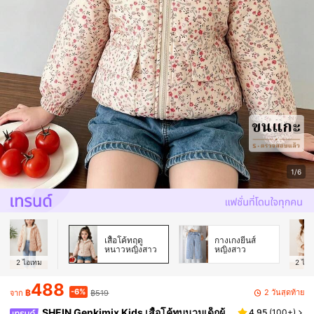
1/6
เสื้อโค้ทฤดู
กางเกงยีนส์
หนาวหญิงสาว
หญิงสาว
2
ไอเทม
2
ไอเ
488
-6%
2 วันสุดท้าย
฿
฿519
จาก
SHEIN Genkimix Kids เสื้อโค้ทบุนวมเด็กผู้
4.95
(
100+
)