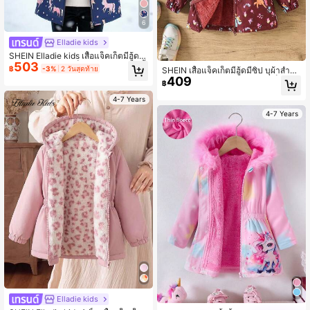
6
Elladie kids
SHEIN Elladie kids เสื้อแจ็คเก็ตมีฮู้ดผ้
503
าฟลีซหนาสำหรับเด็กผู้หญิง พร้อมปกเสื้
฿
-3%
2 วันสุดท้าย
SHEIN เสื้อแจ็คเก็ตมีฮู้ดมีซิป บุผ้าสำลีกั
อขนสัตว์เทียม ทรงเข้ารูป ติดซิป เหมาะ
409
นหนาว พิมพ์ลาย น่ารัก สำหรับเด็กผู้หญิ
฿
สำหรับฤดูใบไม้ร่วง/ฤดูหนาว อายุ 4-7
ง สำหรับฤดูใบไม้ร่วง/ฤดูหนาว เสื้อผ้าเ
ปี
ด็กผู้หญิง ฤดูใบไม้ร่วงและฤดูหนาว เสื้อ
4-7 Years
แจ็คเก็ตลายการ์ตูนสำหรับเด็กผู้หญิง
4-7 Years
Elladie kids