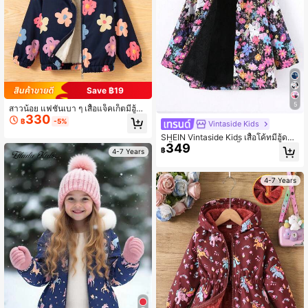
Save ฿19
5
สาวน้อย แฟชั่นเบา ๆ เสื้อแจ็คเก็ตมีฮู้ด
330
ซิปอัพ ลายดอกไม้ ผ้าฟลีซ สำหรับใส่กล
฿
-5%
Vintaside Kids
างแจ้ง ฤดูใบไม้ร่วง/ฤดูหนาว
SHEIN Vintaside Kids เสื้อโค้ทมีฮู้ดหน
349
าขึ้นกลางถึงยาวลายเยื้องยุคยูนิคอร์นแ
฿
4-7 Years
ละดอกไม้ แต่งลับ สำหรับฤดูใบไม้ร่วง/
ฤดูหนาว
4-7 Years