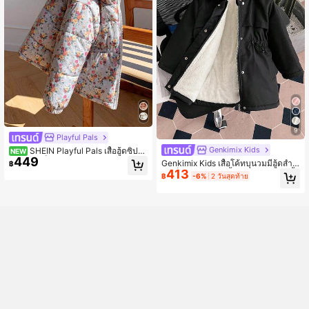
9
Playful Pals
Genkimix Kids
SHEIN Playful Pals เสื้อฮู้ดซิปอั
NEW
449
พสำหรับเด็กผู้หญิง ลายดอกไม้พิมพ์ดิจิ
Genkimix Kids เสื้อโค้ทบุนวมมีฮู้ดสำห
฿
ทัลฤดูหนาว บุซับในกันหนาว เอวยืดหยุ่
413
รับเด็กผู้หญิง, หนาขึ้น, มีซิป, เอวรูด, เสื้
฿
-6%
2 วันสุดท้าย
น เสื้อนอกแฟชั่นหนาอุ่น สำหรับใส่ลำล
อโค้ทบุนวมทรงสลิมฟิต เสื้อโค้ทฤดูหนา
องและเดินทาง
วสำหรับเด็กผู้หญิง เสื้อแจ็คเก็ตฤดูหนา
วมีฮู้ดสีดำสำหรับเด็ก เสื้อโค้ทเด็ก เสื้อโ
ค้ทเชอร์ปาเด็ก สีดำ