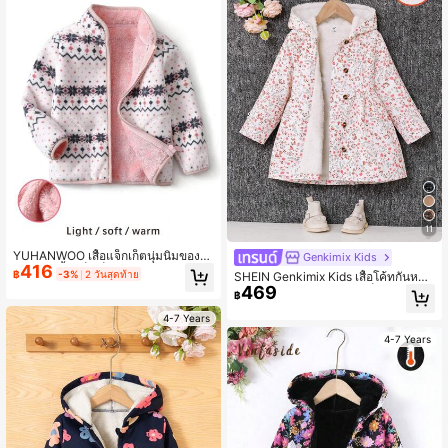
ไม้ร่วง
11
YUHANWOO เสื้อแจ็กเก็ตนุ่มนิ่มของส
Genkimix Kids
416
าวน้อย, เสื้อแจ็กเก็ตกันลมกันหนาวผ้าบุ
฿
-3%
2 วันสุดท้าย
SHEIN Genkimix Kids เสื้อโค้ทกันหนา
รองด้านใน มีคอ พิมพ์ลายดอกไม้ สำหรั
469
วมีฮู้ดบุผ้าสำลีลายดอกไม้เล็กๆ สำหรับเ
฿
บฤดูใบไม้ร่วงและฤดูหนาว
ด็กผู้หญิง กระดุมสองแถว แฟชั่นสำหรับ
ใส่ลำลองในชีวิตประจำวัน
4-7 Years
4-7 Years