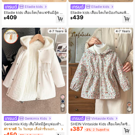
Elladie kids
Elladie kids
Elladie kids เสื้อแจ็คเก็ตแฟชั่นมีฮู้ด ซั
Elladie kids เสื้อแจ็คเก็ตป้องกันลมพิม
409
439
บในด้วยผ้าฝ้ายลายสก็อตกาแฟ สำหรับ
พ์น่ารัก เด็กสาวเจน, คาร์ดิแกนซิปหนา
฿
฿
เด็กผู้หญิง ใช้งานได้ทุกวัน 1 ชิ้น
กันความร้อน บุเสื้อรองในฤดูใบไม้ร่วง/
ฤดูหนาว
4-7 Years
4-7 Years
9
Genkimix Kids
Vintaside Kids
Genkimix Kids เสื้อโค้ทมีฮู้ดบุฟองสำห
SHEIN Vintaside Kids เสื้อแจ็คเก็ตซิป
387
รับเด็กผู้หญิง เสื้อแจ็คเก็ตกันหนาวบุซับ
บุผ้าสำลีพิมพ์ลายน่ารักสำหรับเด็กผู้หญิ
#1 ขายดี
ใน วันหยุด เสื้อผ้าชั้นนอกสำหรับเด็กผู้หญิง
฿
-3%
2 วันสุดท้าย
ในอุ่น ซิปหน้า เอวเข้ารูป ทรงสลิม น่ารั
ง ฤดูใบไม้ร่วง/ฤดูหนาว
450