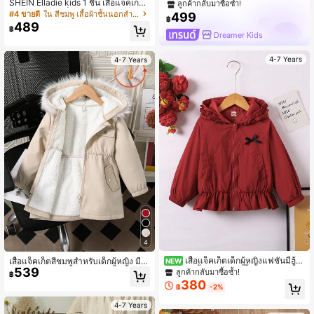
SHEIN Elladie kids 1 ชิ้น เสื้อแจ็คเก็ตกั
ลูกค้ากลับมาซื้อซ้ำ!
นหนาวสำหรับเด็กผู้หญิงใหม่ สีชมพูลา
#4 ขายดี
ใน สีชมพู เสื้อผ้าชั้นนอกสำหรับเด็กผู้หญิง
499
฿
ยดอกไม้ บุด้วยผ้ากันหนาว มีซิป เอวยืด
489
฿
หยุ่น และมีฮู้ด หนาและอุ่น สไตล์ลำลอง
Dreamer Kids
สำหรับใส่ไปทำงานและใช้ได้หลากหลา
ย แฟชั่นเรียบง่าย กันหนาว
4-7 Years
4-7 Years
4
เสื้อแจ็คเก็ตเด็กผู้หญิงแฟชั่นมีฮู้ด
เสื้อแจ็คเก็ตสีชมพูสำหรับเด็กผู้หญิง มีฮู้
NEW
539
จีบ โบว์ เสื้อคลุมกันลมสั้นวินเทจ สำหรั
ดและปกขนสัตว์ถอดออกได้ ใส่ได้ทุกวัน
ลูกค้ากลับมาซื้อซ้ำ!
฿
บเด็กเล็กและเด็กผู้หญิง ฤดูใบไม้ผลิ ฤดูใ
380
฿
-2%
บไม้ร่วง ฤดูหนาว
4-7 Years