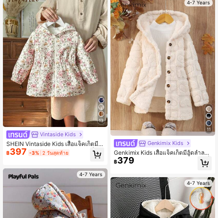
4-7 Years
13
11
Vintaside Kids
Genkimix Kids
SHEIN Vintaside Kids เสื้อแจ็คเก็ตมีซิ
397
ป บุผ้าสำลี พิมพ์ลายน่ารัก สำหรับเด็กผู้
Genkimix Kids เสื้อแจ็คเก็ตมีฮู้ดลำลอง
฿
-3%
2 วันสุดท้าย
หญิง ฤดูใบไม้ร่วง/ฤดูหนาว
379
แขนยาวบุซับในกันความร้อนสำหรับเด็
฿
กผู้หญิง 1 ตัว, ฤดูใบไม้ร่วง/ฤดูหนาว
4-7 Years
4-7 Years