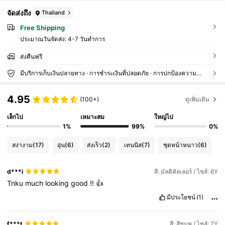
จัดส่งถึง
Thailand
Free Shipping
ประมาณวันจัดส่ง:
4-7 วันทำการ
ส่งคืนฟรี
มีบริการเก็บเงินปลายทาง · การชำระเงินที่ปลอดภัย · การปกป้องความเป็นส่วนตัว
4.95
(100+)
ดูเพิ่มเติม
เล็กไป
เหมาะสม
ใหญ่ไป
1%
99%
0%
สง่างาม
(17)
อุ่น
(6)
ส่งเร็ว
(2)
เทนนิส
(7)
ชุดหน้าหนาว
(6)
d***i
สี: มัลติคัลเลอร์ / ไซส์: 6Y
Tnku
much
looking
good
!!
👍
มีประโยชน์
(1)
f***t
สี: สีชมพู / ไซส์: 7Y