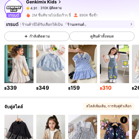
Genkimix Kids
310K ผู้ติดตาม
4.91
6***2
จ่าย
1 วันที่ผ่านมา
2M ชิ้นที่ขายไปเมื่อเร็วๆ นี้
890K ซื้อซ้ำ
310K ผู้ติดตาม
4.91
ร้านค้านี้ได้รับเลือกให้เป็น
「ร้านเทรนด์」
กำลังติดตาม
ดูสินค้าทั้งหมด
310K ผู้ติดตาม
4.91
310K ผู้ติดตาม
4.91
310K ผู้ติดตาม
4.91
339
349
159
310
2
฿
฿
฿
฿
฿
จับคู่สไตล์
สไตล์เพิ่มเติม
, การจับคู่ตัวเลือก
310K ผู้ติดตาม
4.91
310K ผู้ติดตาม
4.91