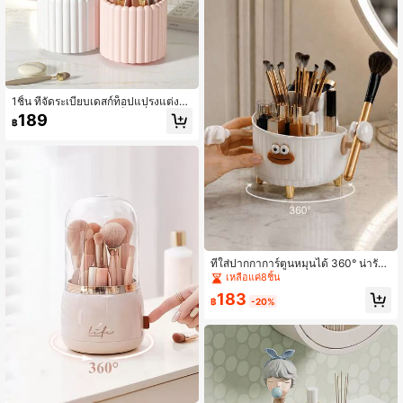
1ชิ้น ที่จัดระเบียบเดสก์ท็อปแปรงแต่งห
น้าหมุนได้ 360°, กล่องเก็บเครื่องสำอาง
189
฿
ความจุขนาดใหญ่สำหรับโต๊ะเครื่องแป้
ง ที่ใส่ปากกานักเรียน, ของขวัญสำหรับ
ผู้หญิง, ของขวัญคริสต์มาส, ไอเดียของ
ขวัญสำหรับผู้หญิง, ของตกแต่งห้อง
ที่ใส่ปากกาการ์ตูนหมุนได้ 360° น่ารัก
ตลกสำหรับนักเรียน ดีไซน์หลายช่อง กล่
เหลือแค่8ชิ้น
องเก็บเครื่องสำอางการ์ตูน เหมาะสำหรั
183
บห้องน้ำ โต๊ะเครื่องแป้ง ห้องนอน อ่างล้
฿
-20%
างหน้า โต๊ะทำงาน ฯลฯ สามารถใส่ลิปส
ติก ลิปกลอส แปรงแต่งหน้า ดินสอเขียน
คิ้ว อายไลเนอร์ มาสคาร่า ฯลฯ มือเล็กส
ามารถติดได้อิสระ DIY ไส้กรอกปากสร้า
งสรรค์ ที่จัดเก็บเครื่องสำอาง