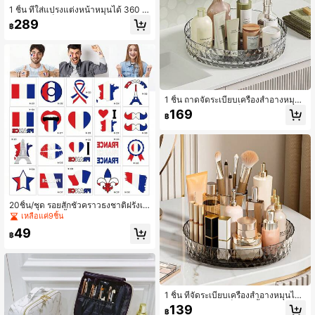
1 ชิ้น ที่ใส่แปรงแต่งหน้าหมุนได้ 360 อ
งศา, กล่องเก็บลิปสติกและดินสอพร้อมฝ
289
฿
าปิด, ที่จัดระเบียบเดสก์ท็อปสร้างสรรค์,
สีดำโปร่งใสสำหรับผู้ชาย, สีชมพู ABS
สำหรับผู้หญิง, เหมาะสำหรับห้องน้ำ, โต๊
ะเครื่องแป้ง, ห้องนอน, ใส่ลิปสติก, ลิปกล
อส, ดินสอเขียนคิ้ว, แปรงแต่งหน้า, อาย
ไลเนอร์, ดินสอเขียนขอบปาก, มาสคาร่
า, แปรงอายแชโดว์
1 ชิ้น ถาดจัดระเบียบเครื่องสำอางหมุนไ
ด้ 360 องศา, กล่องเก็บของอเนกประสง
169
฿
ค์บนเดสก์ท็อป, ชั้นวางของในห้องน้ำค
วามจุขนาดใหญ่, ที่วางน้ำหอมทางเข้า
20ชิ้น/ชุด รอยสักชั่วคราวธงชาติฝรั่งเศ
ส, สติกเกอร์กันน้ำสำหรับใบหน้า/แขน
เหลือแค่9ชิ้น
สำหรับฟุตบอลโลก, แฟนบอลผู้รักชาติฝ
49
รั่งเศส
฿
1 ชิ้น ที่จัดระเบียบเครื่องสำอางหมุนได้
360 องศา, กล่องเก็บของตั้งโต๊ะอเนกป
139
฿
ระสงค์, ชั้นวางของในห้องน้ำความจุขน