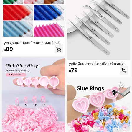
yelix ขนตาปลอมสี ขนตาปลอมสำหรับ
ปาร์ตี้คอสเพลย์และฮาโลวีน B/C/D Cur
89
฿
l 8-15 มม. ความยาวผสม 12 แถว, ช่อข
นตา, ขนตาปลอมแบบเส้น, ขนตาปลอม
yelix คีมต่อขนตาแบบมืออาชีพ สแตนเ
ลสสีเงิน ความแม่นยำสูง สำหรับขนตา
79
฿
แบบวอลลุ่ม ปลายไฟเบอร์ป้องกันไฟฟ้า
สถิต เครื่องมือแต่งหน้าสำหรับแยกขนต
าและทำพัด 3D ได้ง่าย สำหรับใช้ในร้า
นและใช้ส่วนตัว