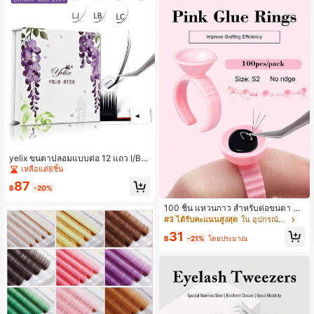
yelix ขนตาปลอมแบบต่อ 12 แถว I/B/
C/D/LB/LC/LJ Curl Volume Camelli
เหลือแค่8ชิ้น
a ขนาด 0.07 มม. ขนตาปลอมแบบคล
87
าสสิก 3 มิติ สไตล์รัสเซีย ทำจากขนมิงค์
฿
-20%
เทียม ขนตาปลอมแคชเมียร์พรีเมียมแบ
บต่อเส้น สำหรับร้านเสริมสวย อุปกรณ์
100 ชิ้น แหวนกาว สำหรับต่อขนตา สีช
สำหรับช่างต่อขนตา
มพู อุปกรณ์ต่อขนตา กล่องเก็บกาวขนต
#3 ได้รับคะแนนสูงสุด
ใน อุปกรณ์ขนตา
า, ที่ใส่กาวขนตา, ถาดพัดลมหนา
31
฿
-21%
โดยประมาณ