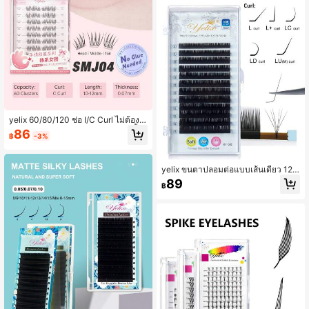
yelix 60/80/120 ช่อ I/C Curl ไม่ต้องใ
ช้กาวต่อขนตาปลอม ขนตาต่อแบบชิ้นเ
86
฿
-3%
ดี่ยวสไตล์มังงะ ติดเองได้ ชุดขนตาปลอ
ม DIY ทำเองที่บ้าน
yelix ขนตาปลอมต่อแบบเส้นเดี่ยว 12
แถว ซีรีส์ L Curl L L+ LC LD LU (M) C
89
฿
url ขนตาปลอมมิงค์เทียมแบบคลาสสิก
ความหนา 0.07 มม. 0.10 มม. ความยา
วผสม 8-15 มม.