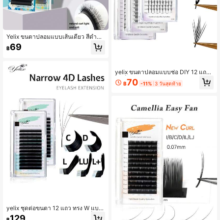
Yelix ขนตาปลอมแบบเส้นเดี่ยว สีดำด้า
น สไตล์คลาสสิก ความโค้ง B/C/CC/D
69
฿
ขนตาปลอมแบบขนมิงค์ น้ำหนักเบาแล
ะนุ่ม สำหรับใช้ในระดับมืออาชีพ
yelix ขนตาปลอมแบบช่อ DIY 12 แถว
สำเร็จรูป ทรง Spike รุ่น Air Series ทรง
70
฿
-11%
3 วันสุดท้าย
ขนนก สไตล์มังงะอนิเมะ ขนตาเดี่ยว 0.
07 มม. ขนาด 8-15 มม. แบบผสมวอลลุ่
ม
yelix ชุดต่อขนตา 12 แถว ทรง W แบบ
4D แบบแคบ, ขนตาคลัสเตอร์สำเร็จรูป
129
฿