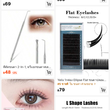
฿
ต่อขนตาแบบเดี่ยว สไตล์ฟุ้งฟู ของขวัญ
ขนตาวอลลุ่มแบบช่อ ขนตาหางนกพิรา
69
สำหรับผู้หญิงและเด็กหญิง
บ 0.07C Curl Lash Clusters, Eyelas
฿
h Clusters, Individual Eyelashes, La
shes, Fake Lashes
ที่ดัดขนตา 2-In-1, หวีแยกขนตาสเตนเ
ลส, เหมาะสำหรับชุดย้อมขนตา, แปรงดั
48
฿
-2%
ดขนตามืออาชีพ, สีเงิน
Yelix 1กล่อง Ellipse Flat ขนตาปลอมป
ลายแยก เบาและนุ่มเป็นพิเศษ ขนตา เค
#5 ขายดี
ใน ขนตา ส่วนขยาย
รื่องมือแต่งหน้าประจำวัน B/C/CC/D/D
79
+ Curl สำหรับ Choicelash Clusters,E
฿
yelash Clusters,ขนตาปลอมแบบช่อ,ข
นตาปลอม,ขนตาปลอม