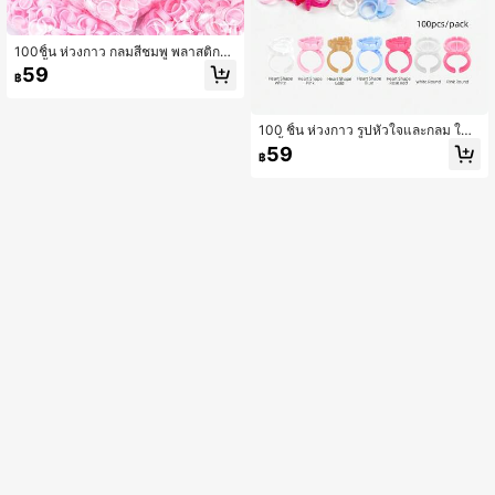
100ชิ้น ห่วงกาว กลมสีชมพู พลาสติกใช้
แล้วทิ้ง ปรับขนาดได้ ถ้วยใส่กาว สำหรั
59
฿
บการต่อขนตา
100 ชิ้น ห่วงกาว รูปหัวใจและกลม ใช้แ
ล้วทิ้ง 5 สี แก้วถือกาวปรับขนาดได้ พลา
59
฿
สติก สำหรับการต่อขนตา