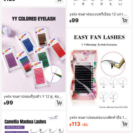
ฟูผสม C/D/L/M ความยาว 8-15 มม., อุ
ปกรณ์สำหรับช่างต่อขนตา, ขนตาพัด
ทำมือ, ขนตาเดี่ยวแคชเมียร์น้ำหนักเบา
yelix ขนตาต่อแบบพรีเมียม 12 แถว B/
C/CC/D/L Curl Soft Volume Camelli
99
฿
a แบบคลาสสิก 3D Russian เทียมขนมิ้
งค์ Cashmere แบบเดี่ยวสำเร็จรูป Eas
y Fans หนา 0.07 สำหรับร้านเสริมสวย
และช่างต่อขนตา
yelix ขนตาปลอมสีรูปตัว Y 12 คู่, ช่อข
นตาปลอมแบบจัดทรงไว้ล่วงหน้ารูปตัว
99
฿
Y, ขนตาปลอมทำมือแบบสองด้าน, งอน
C/D, ความหนา 0.07 มม., ช่อขนตา, ข
นตาเส้นต่อเส้น, ขนตาปลอม
yelix ขนตาปลอมต่อแบบพัดทำมือ 12
แถว ลอน B/C/CC/D แบบ Easy Fan V
113
฿
-5%
olume แบบแผ่นและแบบเส้นเดี่ยว ควา
มหนา 0.05/0.07 มม.