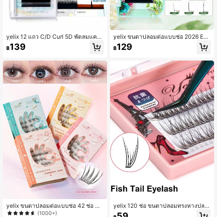
yelix 12 แถว C/D Curl 5D พัดลมแคบ
yelix ขนตาปลอมต่อแบบช่อ 2026 Eas
ที่ทำไว้ล่วงหน้า W Shape ขนตาปลอม
y Fan Volume ลายดอกไม้บาน Smart
139
129
฿
฿
8-15 มม. ต่อขนตาแบบวอลลุ่มแต่ละเส้
Blooming หลากหลายสไตล์ หนา 0.05/
น อุปกรณ์แต่งหน้าธรรมชาติและอ่อนนุ่
0.07 มม. ความงอน B/C/CC/D แบบเส้
มสำหรับมืออาชีพ
นเดี่ยว
yelix ขนตาปลอมต่อแบบช่อ 42 ช่อ C/
yelix 120 ช่อ ขนตาปลอมทรงหางปลา
J Curl ไม่ต้องใช้กาว ทำด้วยมือ สำหรับ
สำเร็จรูป ขนตามังงะ ต่อขนตาเอง DIY
(1000+)
59