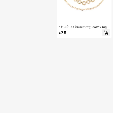
1ชิ้น เข็มขัดโซ่แฟชั่นมินิมอลสำหรับผู้ห
ญิง, สำหรับตกแต่งปาร์ตี้ฮาโลวีนฤดูร้อ
79
฿
น, โรงเรียนฤดูใบไม้ร่วง, ฤดูใบไม้ร่วง, ฮ
าโลวีน