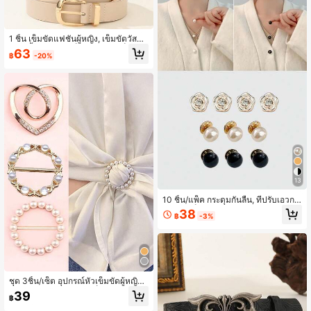
1 ชิ้น เข็มขัดแฟชั่นผู้หญิง, เข็มขัดวัสดุ
PU สีพื้นพร้อมหัวเข็มขัดสีทอง, เข็มขัด
63
฿
-20%
สำหรับใส่ไปทำงาน, อุปกรณ์เสริมเอวสไ
ตล์พรีพปี้, เหมาะสำหรับเป็นของขวัญ
13
10 ชิ้น/แพ็ค กระดุมกันลื่น, ที่ปรับเอวกร
ะโปรง, เข็มกลัดมุก, กระดุมแบบไม่มีรอ
38
฿
-3%
ยต่อสำหรับแต่งเสื้อผ้า
ชุด 3ชิ้น/เซ็ต อุปกรณ์หัวเข็มขัดผู้หญิง:
ที่จับปลายชุดตีนตุ๊กแก เข็มขัด คริสตัล,
39
฿
เข็มขัดผ้าพันคอตกแต่ง วันวาเลนไทน์