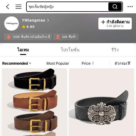
ชุดเข็มขัดผู้หญิง
YWlangniao
กำลังติดตาม
5.4K ผู้ติดตาม
4.90
100K ชิ้นที่ขายไปเมื่อเร็วๆ นี้
34K ซื้อซ้ำ
ไอเทม
โปรโมชั่น
รีวิว
Recommended
Most Popular
Price
ตัวกรอง