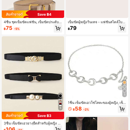
Save ฿4
4ชิ้น ชุดเข็มขัดแฟชั่น, เข็มขัดประดับเ
เข็มขัดผู้หญิงวินเทจ - แฟชั่นสไตล์โบฮีเ
หมาะสำหรับชุดเดรสและกางเกง, เข็มขั
มียน หัวเข็มขัดกลวง - เข็มขัดแฟชั่นพัง
75
79
฿
-5%
฿
ดสตรีสีพื้นเรียบหรู, เข็มขัดลำลองใส่ไป
ก์ร็อค Y2K ที่ทันสมัยสำหรับทั้งชายและ
ทำงานได้ทุกวัน, เครื่องประดับเอวสไตล์
หญิง - เหมาะสำหรับกางเกงยีนส์, เดรส
College, เหมาะสำหรับเป็นของขวัญ
และชุดลำลอง, เข็มขัดไซส์ใหญ่, หัวเข็ม
ขัดผู้หญิง, หัวเข็มขัดแฟชั่น, สายรัดทน
ทาน, เครื่องประดับผู้หญิง
5
1ชิ้น เข็มขัดเอวโซ่โลหะของผู้หญิง, เข็ม
ขัดเอวประดับพระจันทร์อเนกประสงค์, เ
58
5
฿
-2%
ข็มขัดรัดเอวโลหะหลายชั้น, เข็มขัดตก
แต่งสำหรับชุดเดรสฤดูร้อน, โรงเรียน ฤ
Save ฿3
ดูใบไม้ร่วง, ฮาโลวีน
3ชิ้น เข็มขัดเอวยางยืดสำหรับผู้หญิง - เ
ข็มขัดหนังผอมหัวเข็มขัดมุกเทียม, แถบ
106
฿
-3%