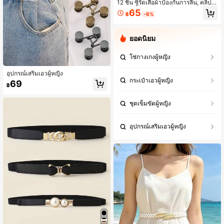
12 ชิ้น ซี่รัดเสื้อผ้าป้องกันการลื่น, คลิปป
รับเอวเสื้อผ้า & ชุด, เข็มกลัดมุก, ปุ่มติด
65
฿
-6%
โดยไม่ต้องเย็บ
ยอดนิยม
โซ่กางเกงผู้หญิง
อุปกรณ์เสริมเอวผู้หญิง
กระเป๋าเอวผู้หญิง
69
฿
ชุดเข็มขัดผู้หญิง
อุปกรณ์เสริมเอวผู้หญิง