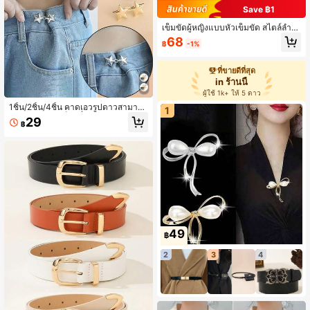
Save ฿1
เข็มขัดผู้หญิงแบบหัวเข็มขัด สไตล์ลำล
องธุรกิจ วินเทจ อเนกประสงค์
68
฿
-1%
ที่ขายดีที่สุด
in ร้านนี้
ผู้ใช้ 1k+ ให้ 5 ดาว
1ชิ้น/2ชิ้น/4ชิ้น คาดเอวรูปดาวสามารถ
1
ถอดได้ ไม่ต้องเย็บ เพื่อกางเกงยีนส์หลว
29
฿
ม ลดรอบเอว
49
฿
2
3
4