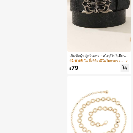
เข็มขัดผู้หญิงวินเทจ - สไตล์โบฮีเมียน,
หัวเข็มขัดกลวงวินเทจแฟชั่น, เข็มขัดสไ
#2 ขายดี
ใน สิ่งที่ต้องมีในวันแรกของการเรียนที่ HBCU (มหาวิ
ตล์พังก์ร็อก Y2K แบบ ยูนิเซกส์, เหมาะ
79
สำหรับกางเกงยีนส์, ชุดเดรสและชุดลำล
฿
อง, เข็มขัดไซส์ใหญ่, หัวเข็มขัดผู้หญิง,
สายรัดทนทาน, เครื่องประดับผู้หญิง