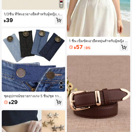
5
1/3ชิ้น ที่รัดเอวยางยืดสำหรับผู้หญิง, เข็
มขัดหนังหัวเข็มขัดมุก, สายคาดเอวยาง
39
฿
ยืดแบบโบว์, เข็มขัดคาดเอวอเนกประส
งค์แฟชั่นสำหรับเดรส, เสื้อสเวตเตอร์, แ
จ็คเก็ต, เข็มขัดคาดเอวหัวเข็มขัดโลหะ
ผสมสำหรับผู้หญิง
1 ชิ้น เข็มขัดเอวยืดหยุ่นสำหรับผู้หญิง ล
ายใบไม้สีทอง เข็มขัดเอวยืดหยุ่น เหมา
57
฿
-3%
ะสำหรับชุดเดรส กางเกงลำลอง ชุดราต
รี ของขวัญที่สมบูรณ์แบบสำหรับวันแม่
ชุดอุปกรณ์ขยายกางเกง 5 ชิ้น/ชุด รวม
ถึงปุ่มขยายกางเกง ตะขอยาว ตัวปรับแ
29
฿
ถบเอว และตัวขยายเข็มขัด ปุ่มโลหะขย
าย ตัวยืดแถบเอว อุปกรณ์เย็บบอบบาง
ที่ใช้ได้จริง