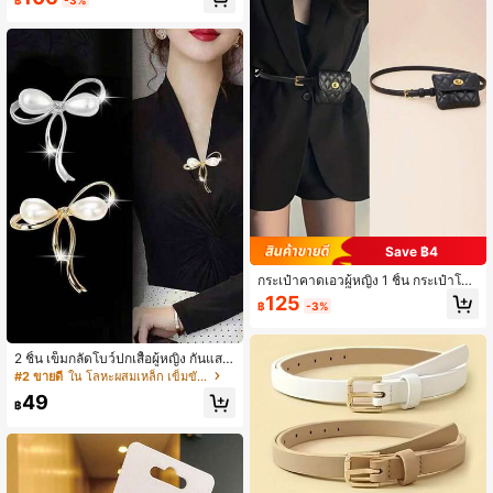
คาดเอวยางยืดโบว์, เข็มขัดอเนกประสง
ค์แฟชั่นสำหรับเดรส, เสื้อสเวตเตอร์, แจ็
คเก็ต ฤดูใบไม้ร่วง, ฮาโลวีน
Save ฿4
กระเป๋าคาดเอวผู้หญิง 1 ชิ้น กระเป๋าโซ่
คาดเอวสไตล์ฝรั่งเศส ลายข้าวหลามตัด
125
฿
-3%
มินิ น้ำหนักเบา แบบสะพายข้างได้ อเน
กประสงค์
2 ชิ้น เข็มกลัดโบว์ปกเสื้อผู้หญิง กันแสง
ฮาโลวีน ฤดูร้อน โรงเรียน ฤดูใบไม้ร่วง
#2 ขายดี
ใน โลหะผสมเหล็ก เข็มขัดผู้หญิง
ฤดูใบไม้ร่วง ฮาโลวีน
49
฿