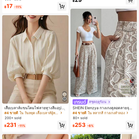
฿
ชิ้น และฟองน้ำแต่งหน้ารูปสามเหลี่ยม
17
1 ชิ้น - ชุดคลาสสิก ทำจากขนสังเคราะ
฿
-11%
ห์นุ่มและเป็นมิตรต่อผิว เหมาะสำหรับผู้
หญิงและเด็กผู้หญิง เหมาะสำหรับฤดูใบ
ไม้ร่วงและฤดูหนาว
5
#ชุดฤดูร้อน
เสื้อเบลาส์แขนโคมไฟลายทางสีแอปริค
SHEIN Elenzya กางเกงคูลอตลายจุดเ
อตที่หรูหราสำหรับผู้หญิง, เสื้อแขนสั้นที่
อวสูงแบบใหม่สำหรับฤดูใบไม้ผลิ/ฤดูร้อ
#4 ขายดี
ใน วันหยุด เสื้อเบลาส์ผู้หญิง
#4 ขายดี
ใน หลากสี กางเกงลำลอง
ใช้ได้หลากหลายสำหรับการเดินทาง, ตั
น, สไตล์หรูหราเหมาะสำหรับใส่ในชีวิต
200+ sold
80+ sold
ดแบบสุ่มสำหรับฤดูร้อน
ประจำวันและทำงาน, ให้ความรู้สึกวินเ
231
253
ทจสำหรับฤดูรับปริญญา, เทศกาลดนตร
฿
-11%
฿
-6%
ี, การแข่งม้าดาร์บี้, วันประกาศอิสรภาพ