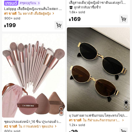
ลูกค้ากลับมาซื้อซ้ำ!
เสื้อสายเดี่ยวผู้หญิงผ้าซาตินแต่งลูกไม้
#ชุดฤดูร้อน
- เสื้อสายเดี่ยวฤดูร้อนสีคากีมีรอยผ่าด้า
#1 ขายดี
#1 ขายดี
ใน สีกากี เสื้อสตรี เสื้อเบลาส์ & Tee
ใน สีกากี เสื้อสตรี เสื้อเบลาส์ & Tee
Lalippa เสื้อยืดผู้หญิงแขนสั้นไหล่ตก ค
นข้างที่น่าดึงดูดแบบสบายๆ
1.6k+ sold
ลูกค้ากลับมาซื้อซ้ำ!
ลูกค้ากลับมาซื้อซ้ำ!
อวีปกเสื้อ ลายพิมพ์ดิจิทัลลายทาง สไตล์
#1 ขายดี
ใน หลากสี เสื้อยืดผู้หญิง
สปอร์ตแฟชั่นมินิมอล ของขวัญสำหรับเ
#1 ขายดี
ใน สีกากี เสื้อสตรี เสื้อเบลาส์ & Tee
169
900+ sold
฿
พื่อน
ลูกค้ากลับมาซื้อซ้ำ!
199
฿
แว่นสายตาแฟชั่นกรอบโลหะทรงไข่/เห
ลี่ยมสำหรับผู้หญิง (กรอบครึ่ง), เหมาะ
#1 ขายดี
ใน กีฬาและกิจกรรมกลางแจ้ง
ชุดแปรงแต่งหน้า 16 ชิ้น ประกอบด้วยแ
สำหรับใส่ในชีวิตประจำวันและกิจกรรม
1.2k+ sold
ปรงแต่งหน้า 13 ชิ้น, ฟองน้ำแต่งหน้ารู
#2 ขายดี
ใน การแต่งหน้า ชุดแปรง
กลางแจ้ง
ปหยดน้ำ 1 ชิ้น, แปรงแป้งรองพื้นกลม 1
29
600+ sold