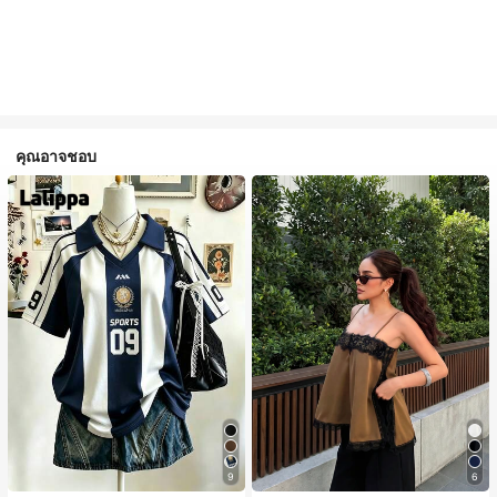
คุณอาจชอบ
9
6
#1 ขายดี
ใน สีกากี เสื้อสตรี เสื้อเบลาส์ & Tee