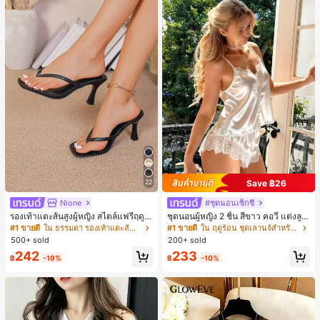
Save ฿26
22
Nione
#ชุดนอนเซ็กซี่
รองเท้าแตะส้นสูงผู้หญิง สไตล์แฟรี่ฤดูร้
ชุดนอนผู้หญิง 2 ชิ้น สีขาว คอวี แต่งลูก
อน ส้นบาง แบบคีบ แต่งสายคาดผม รอ
ไม้แบบแพตช์เวิร์ก ชุดนอนใส่ในบ้าน
#1 ขายดี
ใน ธรรมดา รองเท้าแตะส้นสูงผู้หญิง
#1 ขายดี
ใน ฤดูร้อน ชุดเลานจ์สำหรับผู้หญิง
งเท้าแตะชายหาดสำหรับเที่ยวพักผ่อน
สำหรับเธอ
500+ sold
200+ sold
แฟชั่นสายไขว้ สำหรับเดทไนท์
242
233
฿
-19%
฿
-10%