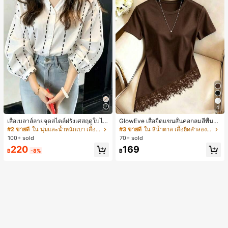
4
เสื้อเบลาส์ลายจุดสไตล์ฝรั่งเศสฤดูใบไม้
GlowEve เสื้อยืดแขนสั้นคอกลมสีพื้นลำ
ร่วง, ทรงเข้ารูป, แขนยาวคอวี, สไตล์ให
ลองอเนกประสงค์สำหรับผู้หญิง
#2 ขายดี
ใน นุ่มและน้ำหนักเบา เสื้อสตรี เสื้อเบลาส์ & Tee
#3 ขายดี
ใน สีน้ำตาล เสื้อยืดลำลองพื้นฐาน
ม่ฤดูใบไม้ผลิ, ป้องกันแสงแดด, ใส่ไป
100+ sold
70+ sold
ทำงานและลำลอง สีขาว
220
169
฿
-8%
฿