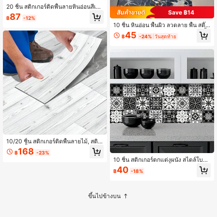
20 ชิ้น สติกเกอร์ติดพื้นลายหินอ่อนสีเทา
Save ฿14
แบบมีกาวในตัว, สติกเกอร์ติดผนังกัน
87
฿
-12%
น้ำและกันน้ำมันสำหรับห้องครัว, วัสดุที่
10 ชิ้น หินอ่อน พื้นผิว ลวดลาย พื้น สติ๊ก
หนาและแข็งขึ้นพร้อมฟิล์มคริสตัลเพื่อใ
เกอร์ PVC หนา กระดาษตกแต่ง , กันน้ำ
ห้ได้ความเงางามที่ดีขึ้น, เหมาะสำหรับ
45
฿
-24%
วันสุดท้าย
& กันน้ำมัน
ห้องนั่งเล่นในบ้าน/ห้องครัว/ห้องน้ำ ผนั
งหรือพื้นปรับปรุงใหม่และตกแต่งวอลล์เ
ปเปอร์ วอลเปเปอร์ตกแต่งผนัง ตกแต่งห้
อง วอลเปเปอร์แบบลอกแล้วติด
10/20 ชิ้น สติกเกอร์ติดพื้นลายไม้, สติกเ
กอร์ติดพื้น PVC แบบลอกและติด, สติกเ
168
฿
-23%
กอร์ติดพื้นกระเบื้องไวนิลกันน้ำหนา, เห
10 ชิ้น สติกเกอร์ตกแต่งผนัง สไตล์โบฮีเ
มาะสำหรับตกแต่งห้องครัว, ห้องน้ำ, ห้อ
มียน, สติกเกอร์ครัวกันน้ำแบบติดเอง, เ
งนั่งเล่น, 5.91*15.75 นิ้ว
40
฿
-18%
หมาะสำหรับห้องครัว ห้องน้ำ, สติกเกอร์
ตกแต่งผนังบ้าน
ขึ้นไปข้างบน