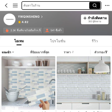
ค้นหาในร้าน
YWQINSHENG
กำลังติดตาม
393 ผู้ติดตาม
4.82
2.3K ชิ้นที่ขายไปเมื่อเร็วๆ นี้
541 ซื้อซ้ำ
ไอเทม
โปรโมชั่น
รีวิว
แนะนำ
ที่นิยมมากที่สุด
ราคา
ตัวกรอง