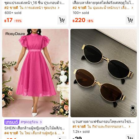
ชุดแปรงแต่งหน้า 16 ชิ้น ประกอบด้วยแ
เสื้อเบลาส์ลายจุดสไตล์ฝรั่งเศสฤดูใบไม้
ปรงแต่งหน้า 13 ชิ้น, ฟองน้ำแต่งหน้ารู
ร่วง, ทรงเข้ารูป, แขนยาวคอวี, สไตล์ให
#2 ขายดี
ใน การแต่งหน้า ชุดแปรง
#2 ขายดี
ใน นุ่มและน้ำหนักเบา เสื้อสตรี เสื้อเบลาส์ & Tee
ปหยดน้ำ 1 ชิ้น, แปรงแป้งรองพื้นกลม 1
ม่ฤดูใบไม้ผลิ, ป้องกันแสงแดด, ใส่ไป
600+ sold
100+ sold
ชิ้น และฟองน้ำแต่งหน้ารูปสามเหลี่ยม
ทำงานและลำลอง สีขาว
17
220
1 ชิ้น - ชุดคลาสสิก ทำจากขนสังเคราะ
฿
-11%
฿
-8%
ห์นุ่มและเป็นมิตรต่อผิว เหมาะสำหรับผู้
หญิงและเด็กผู้หญิง เหมาะสำหรับฤดูใบ
ไม้ร่วงและฤดูหนาว
แว่นสายตาแฟชั่นกรอบโลหะทรงไข่/เห
#ชุดฤดูร้อน
ลี่ยมสำหรับผู้หญิง (กรอบครึ่ง), เหมาะ
#1 ขายดี
ใน กีฬาและกิจกรรมกลางแจ้ง
SHEIN เสื้อกล้ามผู้หญิงฤดูใบไม้ผลิ/ฤดูร้
สำหรับใส่ในชีวิตประจำวันและกิจกรรม
1.2k+ sold
อน ใหม่ สไตล์มินิมอลลำลองหรูหรา สีบ
#4 ขายดี
ใน ใหม่ เสื้อกล้ามผู้หญิง & Camis
กลางแจ้ง
ล็อก ลายจุด คอวี แพตช์เวิร์ก ชายระบา
29