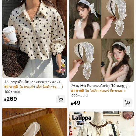
16
Jouncy เสื้อเชิ้ตแขนยาวลายจุดทรงหล
2ชิ้น/1ชิ้น ที่คาดผมโบว์ลูกไม้ มงกุฎสูง
วมสำหรับผู้หญิง
#2 ขายดี
ใน กระเป๋า เสื้อเชิ้ตทำงานมีกระเป๋า
แถบกว้าง สีดำ สีขาว สำหรับใส่ประจำ
#1 ขายดี
ใน โพลีเอสเตอร์ ที่คาดผม
100+ sold
วัน กิ๊บติดผม ยางรัดผม (ลายปักดอกไม้
900+ sold
269
จัดวางแบบสุ่ม)
฿
49
฿