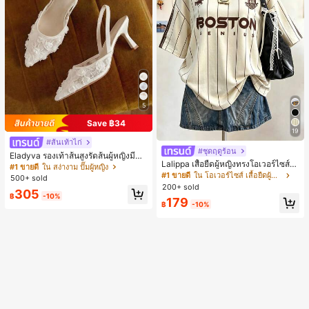
5
Save ฿34
19
#ส้นเท้าไก่
#ชุดฤดูร้อน
Eladyva รองเท้าส้นสูงรัดส้นผู้หญิงมีดอ
Lalippa เสื้อยืดผู้หญิงทรงโอเวอร์ไซส์ค
กไม้ประดับตาข่ายเสริมและสามารถสว
#1 ขายดี
ใน สง่างาม ปั๊มผู้หญิง
วามยาวกลาง คอกลม ไหล่ตก ลายพิมพ์
มได้สองแบบ ส้นสูง 7 ซม. รูปแบบโรมัน
#1 ขายดี
ใน โอเวอร์ไซส์ เสื้อยืดผู้หญิง
500+ sold
ตัวอักษรและลายทางแนวตั้ง สไตล์แฟชั่
หรูหรา ส้นเข็ม ลุคเทพนิยาย
200+ sold
305
นมินิมอล ของขวัญให้เพื่อน
฿
-10%
179
฿
-10%