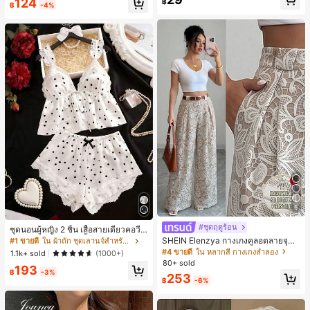
124
฿
ย แขนกุด ทรงเข้ารูป อเนกประสงค์, เสื้อ
฿
-4%
ผู้หญิงฤดูใบไม้ผลิ/ฤดูร้อน, เสื้อหรูหราผู้
หญิง, เสื้อเที่ยวพักผ่อนผู้หญิง
5
#ชุดฤดูร้อน
ชุดนอนผู้หญิง 2 ชิ้น เสื้อสายเดี่ยวคอวีลู
กไม้ พร้อมกางเกงขาสั้นแต่งลูกไม้ แต่ง
SHEIN Elenzya กางเกงคูลอตลายจุดเ
#1 ขายดี
ใน ผ้าถัก ชุดเลานจ์สำหรับผู้หญิง
โบว์ที่เอว ชุดลำลองผู้หญิงนุ่มสบายน่ารั
อวสูงแบบใหม่สำหรับฤดูใบไม้ผลิ/ฤดูร้อ
#4 ขายดี
ใน หลากสี กางเกงลำลอง
1.1k+ sold
(1000+)
ก สไตล์เอสเธติก
น, สไตล์หรูหราเหมาะสำหรับใส่ในชีวิต
80+ sold
193
ประจำวันและทำงาน, ให้ความรู้สึกวินเ
฿
-3%
253
ทจสำหรับฤดูรับปริญญา, เทศกาลดนตร
฿
-6%
ี, การแข่งม้าดาร์บี้, วันประกาศอิสรภาพ