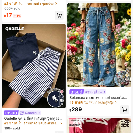
ปรงแต่งหน้า 13 ชิ้น, ฟองน้ำแต่งหน้ารู
#2 ขายดี
ใน การแต่งหน้า ชุดแปรง
ปหยดน้ำ 1 ชิ้น, แปรงแป้งรองพื้นกลม 1
600+ sold
ชิ้น และฟองน้ำแต่งหน้ารูปสามเหลี่ยม
17
1 ชิ้น - ชุดคลาสสิก ทำจากขนสังเคราะ
฿
-11%
ห์นุ่มและเป็นมิตรต่อผิว เหมาะสำหรับผู้
หญิงและเด็กผู้หญิง เหมาะสำหรับฤดูใบ
ไม้ร่วงและฤดูหนาว
22
#ชุดฤดูร้อน
Selamara กางเกงขายาวลำลองสไตล์โ
บฮีเมียนสำหรับพักผ่อน สีกากี ผิวสัมผัส
#3 ขายดี
ใน ใหม่ กางเกงผู้หญิง
5
มีเท็กซ์เจอร์ เอวสูงทรงหลวม เอวยางยืด
289
พร้อมเชือกรูด ทรงขาตรงทิ้งตัว ขากว้า
฿
Qadelle
ง สำหรับชายหาด ลำลอง พักผ่อน และเ
ดินทาง
Qadelle ชุด 2 ชิ้นสำหรับผู้หญิงฤดูร้อน
แบบสบายๆ สำหรับใส่ทุกวัน, กางเกงขา
#3 ขายดี
ใน อสมมาตร ชุดประสานงานสตรี
ยาวลายทางสีน้ำเงินเข้มและสีขาว, เสื้อ
100+ sold
ยืดแขนสั้นคอกลมปักลายรัดรูป