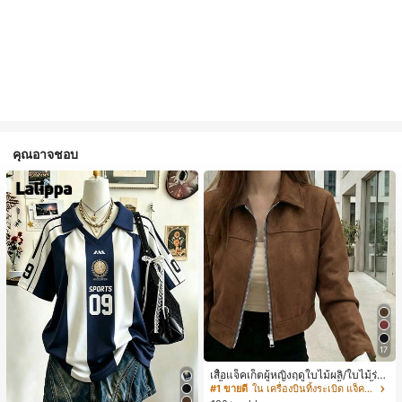
คุณอาจชอบ
17
เสื้อแจ็คเก็ตผู้หญิงฤดูใบไม้ผลิ/ใบไม้ร่วง
สีพื้น หนังเทียม สไตล์ปกคอเสื้อ ซิปขึ้น
#1 ขายดี
ใน เครื่องบินทิ้งระเบิด แจ็คเก็ตผู้หญิง
แขนยาว สไตล์ลำลอง วิทยาลัย สนามบิ