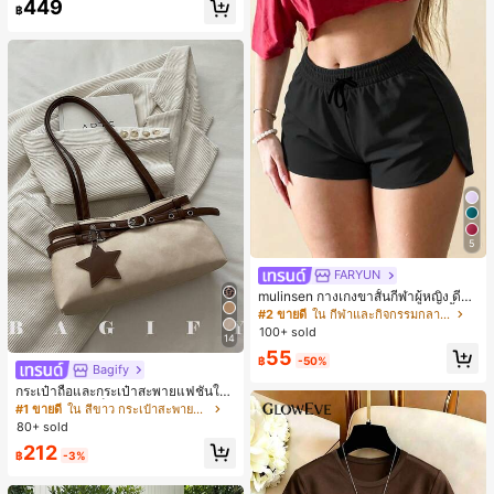
449
฿
5
FARYUN
mulinsen กางเกงขาสั้นกีฬาผู้หญิง ดีไซ
น์ปลายเปิด เอวยืดหยุ่น กางเกงขาสั้น
#2 ขายดี
ใน กีฬาและกิจกรรมกลางแจ้ง
ลำลองกีฬาฤดูร้อน ความยาว 3/4
100+ sold
14
55
฿
-50%
Bagify
กระเป๋าถือและกระเป๋าสะพายแฟชั่นให
ม่ ตกแต่งด้วยเข็มขัด เหมาะสำหรับงาน
#1 ขายดี
ใน สีขาว กระเป๋าสะพายผู้หญิง
ปาร์ตี้ การรวมตัว การออกไปข้างนอก ก
80+ sold
ารท่องเที่ยว การช้อปปิ้ง และการใช้งาน
212
ประจำวัน สามารถเก็บเหรียญ โทรศัพท์
฿
-3%
เหมาะสำหรับกระเป๋าทำงานของพนักง
านออฟฟิศ นักศึกษามหาวิทยาลัย และ