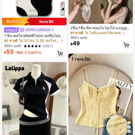
Save ฿6
2ชิ้น/1ชิ้น ที่คาดผมโบว์ลูกไม้ มงกุฎสูง
GIIPPA GARDEN
แถบกว้าง สีดำ สีขาว สำหรับใส่ประจำ
#1 ขายดี
ใน โพลีเอสเตอร์ ที่คาดผม
1 ชิ้น เคสโทรศัพท์ดีไซน์ลายคลื่นไม่สม
วัน กิ๊บติดผม ยางรัดผม (ลายปักดอกไม้
900+ sold
มาตรสำหรับ Phone 17 Pro Max, เหม
จัดวางแบบสุ่ม)
#2 ขายดี
ใน ไอโฟน 12 มินิ เคสโทรศัพท์แฟชั่น
49
าะสำหรับ Phone 16 Pro Max, 15 Pro
฿
600+ sold
(100+)
Max, 14 Pro Max, เคสโทรศัพท์สไตล์เ
53
กาหลีและน่าสนใจ, เข้ากันได้กับ 11/12/
฿
-10%
3 วันสุดท้าย
13/14/15/16 Pro Max Plus, ดีไซน์หรู
หราเหมาะสำหรับทั้งชายและหญิง, ของ
ขวัญในอุดมคติสำหรับคริสต์มาส, วันว
าเลนไทน์, อีสเตอร์, ฤดูแต่งงานและวันเ
กิดสำหรับแฟนสาว