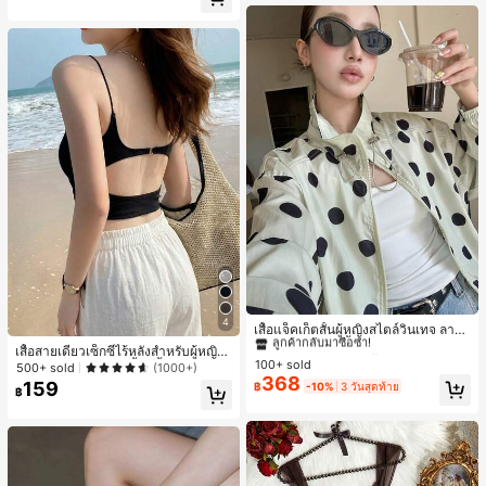
เกือบหมดแล้ว!
#1 ขายดี
ใน กระเป๋า เสื้อคลุมลำลอง
4
ลูกค้ากลับมาซื้อซ้ำ!
เสื้อแจ็คเก็ตสั้นผู้หญิงสไตล์วินเทจ ลายจุ
ดขนาดใหญ่ คอตั้ง เอวเข้ารูป แขนพอง
#1 ขายดี
#1 ขายดี
ใน กระเป๋า เสื้อคลุมลำลอง
ใน กระเป๋า เสื้อคลุมลำลอง
เสื้อสายเดี่ยวเซ็กซี่ไร้หลังสำหรับผู้หญิง
ทรงหลวม แฟชั่นอเนกประสงค์ สำหรับใ
100+ sold
ลูกค้ากลับมาซื้อซ้ำ!
ลูกค้ากลับมาซื้อซ้ำ!
พร้อมบราแบบมีฟองน้ำ, เสื้อกล้ามแขน
500+ sold
(1000+)
ส่ประจำวันและไปเที่ยวพักผ่อน
368
กุด, เสื้อลำลองสีดำสำหรับฤดูร้อน
159
#1 ขายดี
ใน กระเป๋า เสื้อคลุมลำลอง
฿
-10%
3 วันสุดท้าย
฿
ลูกค้ากลับมาซื้อซ้ำ!