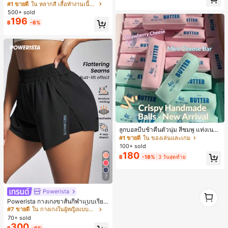
งระบายสีพื้นสีน้ำเงินสำหรับผู้หญิง, เสื้อ
#1 ขายดี
ใน หลากสี เสื้อทำงานเนื้อผ้านุ่ม
ม, ลำลองอเนกประสงค์, สวมใส่ประจำวั
ครอปเข้ารูปผูกโบว์คอวีตัดกันสำหรับฤ
500+ sold
น, กลางแจ้ง, ช้อปปิ้ง, การเดินทาง, เสื้อ
ดูร้อน
196
ผ้ากลางแจ้ง
฿
-6%
ลูกบอลบีบช้าคืนตัวนุ่ม สีชมพู แท่งเนย
บีบคลายเครียด นุ่มยืดหยุ่น ของเล่นบีบ
#1 ขายดี
ใน ของเล่นและเกม
4 ออนซ์ ของเล่นเกลือ เหมาะสำหรับขอ
100+ sold
งขวัญวันหยุด ของขวัญสนุกและน่ารัก
180
฿
-18%
3 วันสุดท้าย
ของขวัญวันเกิด ของขวัญอีสเตอร์ ของ
ขวัญฮาโลวีน ของขวัญคริสต์มาส ของข
วัญปาร์ตี้ สกวิชชี่ ของเล่นสกวิชชี่ ของเ
7
ล่นคลายเครียดสกวิชชี่ สกวิชชี่เกี๊ยว ขอ
งเล่นสำหรับผู้ใหญ่ ผู้หญิง สกวิชชี่กรอบ
Powerista
1
สกวิชชี่เนยกรอบ บีบ ลูกบอลสลัชชี่
1
Powerista กางเกงขาสั้นกีฬาแบบเรียบ
ง่าย สไตล์วันทุกวัน กางเกงขาสั้นสบาย
#7 ขายดี
ใน กางเกงในผู้หญิงแบบแอคทีฟ
พร้อมเสวตเตอร์
70+ sold
300
฿
-6%