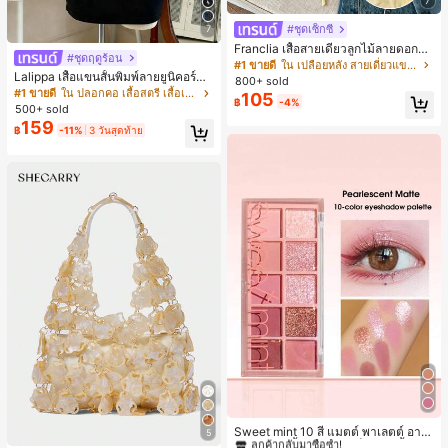
7
#ชุดเซ็กซี่
7
Franclia เสื้อสายเดี่ยวลูกไม้ลายดอกไม้
#ชุดฤดูร้อน
ผูกโบว์สำหรับผู้หญิงสำหรับฤดูร้อน
#1 ขายดี
ใน เปลือยหลัง สายเดี่ยวแขนกุดสีสดใส
Lalippa เสื้อแขนสั้นพิมพ์ลายยูนิคอร์นล
800+ sold
ายทางสีตัดกันสำหรับผู้หญิง สไตล์วิทย
#1 ขายดี
ใน ปลอกคอ เสื้อสตรี เสื้อเบลาส์ & Tee
105
฿
-4%
าลัย
500+ sold
159
฿
-11%
3 วันสุดท้าย
#1 ขายดี
ใน ป้องกันรอยเปื้อน พาเลตต์อายแชโดว์
ลูกค้ากลับมาซื้อซ้ำ!
Sweet mint 10 สี แมตต์ พาเลตต์ อาย
5
แชโดว์ , 1 ชิ้น อย่างสูง เม็ดสี กันน้ำ ทน
#1 ขายดี
#1 ขายดี
ใน ป้องกันรอยเปื้อน พาเลตต์อายแชโดว์
ใน ป้องกันรอยเปื้อน พาเลตต์อายแชโดว์