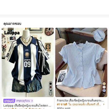
คุณอาจชอบ
9
12
Franclia เสื้อเชิ้ตผู้หญิงแขนสั้นคอระบา
#ชุดฤดูร้อน
ยกระดุมเดี่ยวลายทาง
#1 ขายดี
ใน ปลอกคอตั้ง เสื้อสตรี เสื้อเบลาส์ & Tee
Lalippa เสื้อยืดผู้หญิงแขนสั้นไหล่ตก ค
600+ sold
อวีปกเสื้อ ลายพิมพ์ดิจิทัลลายทาง สไตล์