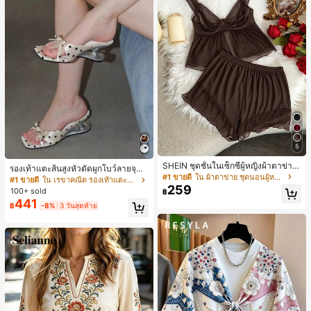
5
SHEIN ชุดชั้นในเซ็กซี่ผู้หญิงผ้าตาข่าย
รองเท้าแตะส้นสูงหัวตัดผูกโบว์ลายจุดส
มีโครงคัพบาง
#1 ขายดี
ใน ผ้าตาข่าย ชุดนอนผู้หญิง
ายเดี่ยวส้นไม่สมมาตรสำหรับผู้หญิง, รอ
#1 ขายดี
ใน เรขาคณิต รองเท้าแตะส้นสูงผู้หญิง
259
งเท้าแตะส้นสูงหนังเทียมสีขาวหรูหรา
100+ sold
฿
สำหรับฤดูร้อน
441
฿
-8%
3 วันสุดท้าย