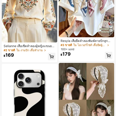
7
Resyla เสื้อยืดลำลองพิมพ์ลายปักลูกปัด
รูปโบว์ขนาดใหญ่สำหรับผู้หญิง
#3 ขายดี
ใน โอเวอร์ไซส์ เสื้อยืดผู้หญิง
Selianne เสื้อเชิ้ตลำลองผู้หญิงแขนยา
100+ sold
ว คอวีเว้า ลายดอกไม้
#2 ขายดี
ใน งานปัก เสื้อทำงาน
179
169
฿
฿