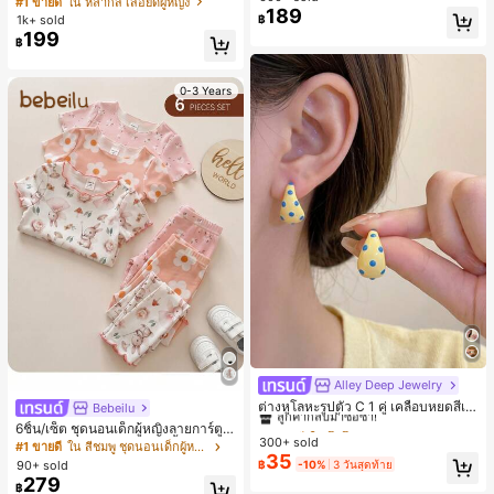
#1 ขายดี
ใน หลากสี เสื้อยืดผู้หญิง
189
สปอร์ตแฟชั่นมินิมอล ของขวัญสำหรับเ
1k+ sold
฿
พื่อน
199
฿
0-3 Years
Alley Deep Jewelry
#1 ขายดี
ใน โบโฮ ต่างหูผู้หญิง
ลูกค้ากลับมาซื้อซ้ำ!
ต่างหูโลหะรูปตัว C 1 คู่ เคลือบหยดสีเห
Bebeilu
ลือง ลายจุดสีน้ำเงิน สไตล์ยุโรปและอเม
เกือบหมดแล้ว!
#1 ขายดี
#1 ขายดี
ใน โบโฮ ต่างหูผู้หญิง
ใน โบโฮ ต่างหูผู้หญิง
6ชิ้น/เซ็ต ชุดนอนเด็กผู้หญิงลายการ์ตูน
ริกัน แฟชั่นส่วนตัว หวานและสง่างาม
300+ sold
ลูกค้ากลับมาซื้อซ้ำ!
ลูกค้ากลับมาซื้อซ้ำ!
หมีและดอกไม้ คอกลม แขนสั้น กางเกง
#1 ขายดี
ใน สีชมพู ชุดนอนเด็กผู้หญิง
สำหรับผู้หญิงและเด็กหญิง สำหรับการเ
35
ขาสั้น ขอบระบาย สวมใส่สบาย
เกือบหมดแล้ว!
เกือบหมดแล้ว!
#1 ขายดี
ใน โบโฮ ต่างหูผู้หญิง
90+ sold
฿
-10%
3 วันสุดท้าย
ดินทาง งานแต่งงาน ปาร์ตี้ วันเกิด ของ
279
ลูกค้ากลับมาซื้อซ้ำ!
ขวัญคริสต์มาส 2026
฿