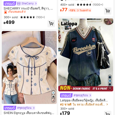
ทาน อายแชโดว์ ถาด อายแชโดว์
SheCarry
#1 ขายดี
ใน บรรยากาศฤดูร้อน กระเป๋าหูหิ้วด้านบนผู้หญิง
ลูกค้ากลับมาซื้อซ้ำ!
ลูกค้ากลับมาซื้อซ้ำ!
400+ sold
(1000+)
เกือบหมดแล้ว!
SHECARRY กระเป๋าถือสตรี, สีขาว, แฟ
77
#1 ขายดี
ใน ป้องกันรอยเปื้อน พาเลตต์อายแชโดว์
฿
-13%
3 วันสุดท้าย
ชั่น, สง่างาม, วันหยุด, งานปาร์ตี้
#1 ขายดี
#1 ขายดี
ใน บรรยากาศฤดูร้อน กระเป๋าหูหิ้วด้านบนผู้หญิง
ใน บรรยากาศฤดูร้อน กระเป๋าหูหิ้วด้านบนผู้หญิง
ลูกค้ากลับมาซื้อซ้ำ!
เกือบหมดแล้ว!
เกือบหมดแล้ว!
300+ sold
(100+)
499
#1 ขายดี
ใน บรรยากาศฤดูร้อน กระเป๋าหูหิ้วด้านบนผู้หญิง
฿
เกือบหมดแล้ว!
12
#ชุดฤดูร้อน
Lalippa เสื้อยืดคอวีผู้หญิง, เสื้อยืดสีน้ำเ
งินสไตล์มินิมอลเรโทร, เสื้อยืดผู้หญิงทร
#2 ขายดี
ใน หลวม เสื้อยืดลำลองพื้นฐาน
งหลวมสบาย, พิมพ์ตัวอักษรและตัวเลข
#ชุดฤดูร้อน
300+ sold
ภาษาอังกฤษ, เสื้อสำหรับออกไปเที่ยวฤ
179
SHEIN Elenzya เสื้อเบลาส์แขนพัฟแต่
฿
ดูร้อน, ลวดลายดีไซน์, ความรู้สึกพรีเมีย