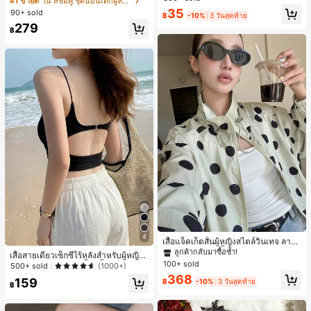
#1 ขายดี
ใน สีชมพู ชุดนอนเด็กผู้หญิง
สำหรับผู้หญิงและเด็กหญิง สำหรับการเ
ขาสั้น ขอบระบาย สวมใส่สบาย
ลูกค้ากลับมาซื้อซ้ำ!
35
90+ sold
ดินทาง งานแต่งงาน ปาร์ตี้ วันเกิด ของ
฿
-10%
3 วันสุดท้าย
เกือบหมดแล้ว!
ขวัญคริสต์มาส 2026
279
฿
#1 ขายดี
ใน กระเป๋า เสื้อคลุมลำลอง
ลูกค้ากลับมาซื้อซ้ำ!
4
#1 ขายดี
#1 ขายดี
ใน กระเป๋า เสื้อคลุมลำลอง
ใน กระเป๋า เสื้อคลุมลำลอง
เสื้อแจ็คเก็ตสั้นผู้หญิงสไตล์วินเทจ ลายจุ
ดขนาดใหญ่ คอตั้ง เอวเข้ารูป แขนพอง
ลูกค้ากลับมาซื้อซ้ำ!
ลูกค้ากลับมาซื้อซ้ำ!
เสื้อสายเดี่ยวเซ็กซี่ไร้หลังสำหรับผู้หญิง
ทรงหลวม แฟชั่นอเนกประสงค์ สำหรับใ
100+ sold
#1 ขายดี
ใน กระเป๋า เสื้อคลุมลำลอง
พร้อมบราแบบมีฟองน้ำ, เสื้อกล้ามแขน
500+ sold
(1000+)
ส่ประจำวันและไปเที่ยวพักผ่อน
กุด, เสื้อลำลองสีดำสำหรับฤดูร้อน
ลูกค้ากลับมาซื้อซ้ำ!
368
159
฿
-10%
3 วันสุดท้าย
฿