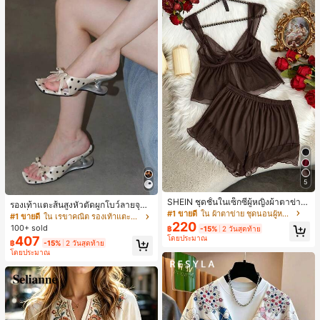
5
SHEIN ชุดชั้นในเซ็กซี่ผู้หญิงผ้าตาข่าย
รองเท้าแตะส้นสูงหัวตัดผูกโบว์ลายจุดส
มีโครงคัพบาง
#1 ขายดี
ใน ผ้าตาข่าย ชุดนอนผู้หญิง
ายเดี่ยวส้นไม่สมมาตรสำหรับผู้หญิง, รอ
#1 ขายดี
ใน เรขาคณิต รองเท้าแตะส้นสูงผู้หญิง
220
งเท้าแตะส้นสูงหนังเทียมสีขาวหรูหรา
100+ sold
฿
-15%
2 วันสุดท้าย
สำหรับฤดูร้อน
407
โดยประมาณ
฿
-15%
2 วันสุดท้าย
โดยประมาณ