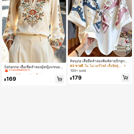
7
Resyla เสื้อยืดลำลองพิมพ์ลายปักลูกปัด
#2 ขายดี
ใน งานปัก เสื้อทำงาน
รูปโบว์ขนาดใหญ่สำหรับผู้หญิง
#3 ขายดี
ใน โอเวอร์ไซส์ เสื้อยืดผู้หญิง
เกือบหมดแล้ว!
Selianne เสื้อเชิ้ตลำลองผู้หญิงแขนยา
100+ sold
ว คอวีเว้า ลายดอกไม้
#2 ขายดี
#2 ขายดี
ใน งานปัก เสื้อทำงาน
ใน งานปัก เสื้อทำงาน
179
เกือบหมดแล้ว!
เกือบหมดแล้ว!
169
฿
฿
#2 ขายดี
ใน งานปัก เสื้อทำงาน
เกือบหมดแล้ว!