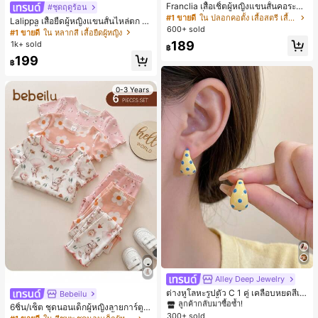
Franclia เสื้อเชิ้ตผู้หญิงแขนสั้นคอระบา
#ชุดฤดูร้อน
ยกระดุมเดี่ยวลายทาง
#1 ขายดี
ใน ปลอกคอตั้ง เสื้อสตรี เสื้อเบลาส์ & Tee
Lalippa เสื้อยืดผู้หญิงแขนสั้นไหล่ตก ค
600+ sold
อวีปกเสื้อ ลายพิมพ์ดิจิทัลลายทาง สไตล์
#1 ขายดี
ใน หลากสี เสื้อยืดผู้หญิง
สปอร์ตแฟชั่นมินิมอล ของขวัญสำหรับเ
189
1k+ sold
฿
พื่อน
199
฿
0-3 Years
#1 ขายดี
ใน โบโฮ ต่างหูผู้หญิง
ลูกค้ากลับมาซื้อซ้ำ!
Alley Deep Jewelry
เกือบหมดแล้ว!
#1 ขายดี
#1 ขายดี
ใน โบโฮ ต่างหูผู้หญิง
ใน โบโฮ ต่างหูผู้หญิง
ต่างหูโลหะรูปตัว C 1 คู่ เคลือบหยดสีเห
Bebeilu
ลือง ลายจุดสีน้ำเงิน สไตล์ยุโรปและอเม
ลูกค้ากลับมาซื้อซ้ำ!
ลูกค้ากลับมาซื้อซ้ำ!
6ชิ้น/เซ็ต ชุดนอนเด็กผู้หญิงลายการ์ตูน
ริกัน แฟชั่นส่วนตัว หวานและสง่างาม
300+ sold
เกือบหมดแล้ว!
เกือบหมดแล้ว!
#1 ขายดี
ใน โบโฮ ต่างหูผู้หญิง
หมีและดอกไม้ คอกลม แขนสั้น กางเกง