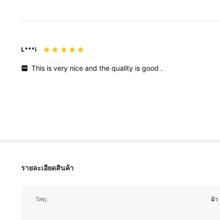
L***i
This
is
very
nice
and
the
quality
is
good
.
104K ผู้ติดตาม
4.88
รายละเอียดสินค้า
104K ผู้ติดตาม
4.88
วัสดุ:
ผ้า