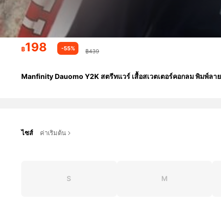
198
-55%
฿
฿439
Manfinity Dauomo Y2K สตรีทแวร์ เสื้อสเวตเตอร์คอกลม พิมพ์ลายตั
ไซส์
ค่าเริ่มต้น
S
M