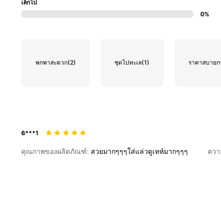
เล็กไป
0%
พกพาสะดวก
(2)
ชุดไปทะเล
(1)
ราคาสบายกร
6***1
คุณภาพของผลิตภัณฑ์:
สวยมากๆๆๆใส่แล่วดูเทห์มากๆๆๆ
ควา