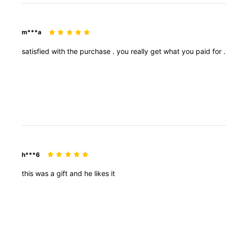
m***a
satisfied
with
the
purchase
.
you
really
get
what
you
paid
for
h***6
this
was
a
gift
and
he
likes
it