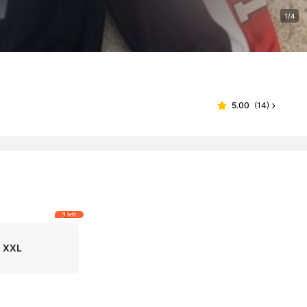
1/4
5.00
(
14
)
9 left
XXL