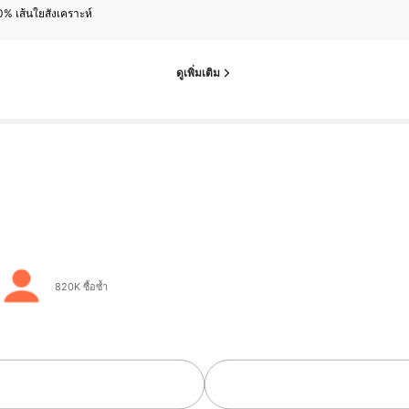
% เส้นใยสังเคราะห์
ดูเพิ่มเติม
820K ซื้อซ้ำ