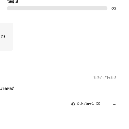
ใหญ่ไป
0%
ว
(1)
สี: สีดำ / ไซส์: S
นาดพอดี
มีประโยชน์
(0)