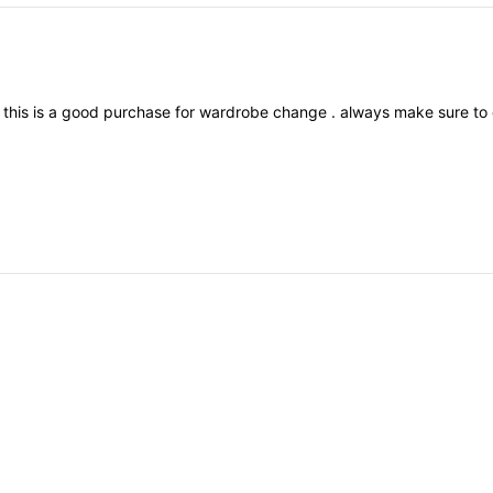
.
this
is
a
good
purchase
for
wardrobe
change
.
always
make
sure
to