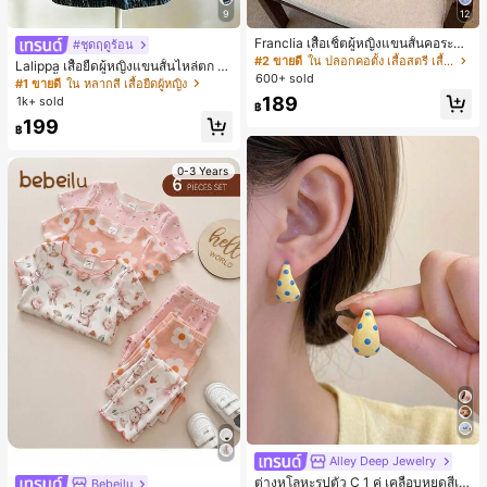
9
12
Franclia เสื้อเชิ้ตผู้หญิงแขนสั้นคอระบา
#ชุดฤดูร้อน
ยกระดุมเดี่ยวลายทาง
#2 ขายดี
ใน ปลอกคอตั้ง เสื้อสตรี เสื้อเบลาส์ & Tee
Lalippa เสื้อยืดผู้หญิงแขนสั้นไหล่ตก ค
600+ sold
อวีปกเสื้อ ลายพิมพ์ดิจิทัลลายทาง สไตล์
#1 ขายดี
ใน หลากสี เสื้อยืดผู้หญิง
สปอร์ตแฟชั่นมินิมอล ของขวัญสำหรับเ
189
1k+ sold
฿
พื่อน
199
฿
0-3 Years
Alley Deep Jewelry
#1 ขายดี
ใน โบโฮ ต่างหูผู้หญิง
ลูกค้ากลับมาซื้อซ้ำ!
ต่างหูโลหะรูปตัว C 1 คู่ เคลือบหยดสีเห
Bebeilu