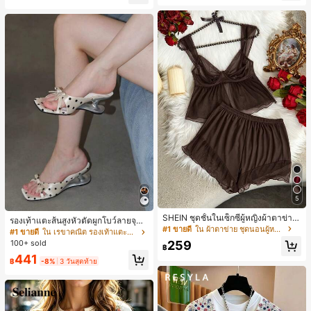
5
SHEIN ชุดชั้นในเซ็กซี่ผู้หญิงผ้าตาข่าย
รองเท้าแตะส้นสูงหัวตัดผูกโบว์ลายจุดส
มีโครงคัพบาง
#1 ขายดี
ใน ผ้าตาข่าย ชุดนอนผู้หญิง
ายเดี่ยวส้นไม่สมมาตรสำหรับผู้หญิง, รอ
#1 ขายดี
ใน เรขาคณิต รองเท้าแตะส้นสูงผู้หญิง
งเท้าแตะส้นสูงหนังเทียมสีขาวหรูหรา
259
100+ sold
฿
สำหรับฤดูร้อน
441
฿
-8%
3 วันสุดท้าย