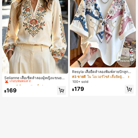
7
Resyla เสื้อยืดลำลองพิมพ์ลายปักลูกปัด
#2 ขายดี
ใน งานปัก เสื้อทำงาน
รูปโบว์ขนาดใหญ่สำหรับผู้หญิง
#3 ขายดี
ใน โอเวอร์ไซส์ เสื้อยืดผู้หญิง
เกือบหมดแล้ว!
Selianne เสื้อเชิ้ตลำลองผู้หญิงแขนยา
100+ sold
ว คอวีเว้า ลายดอกไม้
#2 ขายดี
#2 ขายดี
ใน งานปัก เสื้อทำงาน
ใน งานปัก เสื้อทำงาน
179
เกือบหมดแล้ว!
เกือบหมดแล้ว!
169
฿
฿
#2 ขายดี
ใน งานปัก เสื้อทำงาน
เกือบหมดแล้ว!