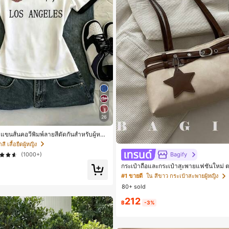
26
ืดแขนสั้นคอวีพิมพ์ลายสีตัดกันสำหรับผู้หญิ
ี เสื้อยืดผู้หญิง
Bagify
(1000+)
กระเป๋าถือและกระเป๋าสะพายแฟชั่นใหม่ ต
เหมาะสำหรับงานปาร์ตี้ การรวมตัว การ
#1 ขายดี
ใน สีขาว กระเป๋าสะพายผู้หญิง
รท่องเที่ยว การช้อปปิ้ง และการใช้งานปร
80+ sold
บเหรียญ โทรศัพท์ เหมาะสำหรับกระเป๋า
นออฟฟิศ นักศึกษามหาวิทยาลัย และพนั
212
ป๋าผู้หญิงที่หรูหรา
฿
-3%