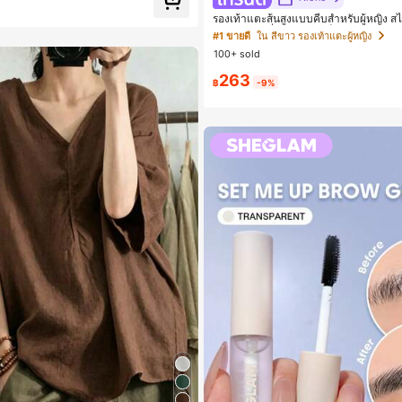
รองเท้าแตะส้นสูงแบบคีบสำหรับผู้หญิง สไ
ื้อซ้ำ!
อก สไตล์แฟรี่ฤดูร้อน ส้นเข็ม รองเท้าแต
#1 ขายดี
ใน สีขาว รองเท้าแตะผู้หญิง
ตะชายหาดแฟชั่นสายไขว้ รองเท้าผู้หญิง 
100+ sold
าน กลางแจ้ง ดีไซน์หัวเหลี่ยม ชิคและหร
ท์
263
฿
-9%