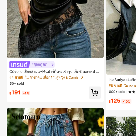
#ชุดฤดูร้อน
Cévolie เสื้อกล้ามแฟชั่นปาร์ตี้ทรงเข้ารูป เซ็กซี่ คอเดรป คอ
คาวล์ จับย่น แต่งลูกไม้ ดีไซน์ต่อผ้า เปิดหลัง แขนกุด
#4 ขายดี
ใน ผ้าซาติน เสื้อกล้ามผู้หญิง & Camis
IslaSuriya เสื้อย
50+ sold
ง
#8 ขายดี
ใน หลากส
191
800+ sold
฿
-4%
125
฿
-10%