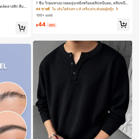
1 ชิ้น วิกผมทรงมวยผมยุ่งเหยิงพร้อมคลิปหนีบผม, คลิปหนีบ
ตล์คลาสสิก สีบล็
ผมสังเคราะห์ที่ได้รับการอัปเกรดแฟชั่น, วิกผมเส้นใยทนคว
#4 ขายดี
ใน เส้นใยสังเคราะห์ เครื่องประดับผมผู้หญิง
ะแบบคีบ รองเท้าแ
ามร้อนสูงที่ออกแบบมาสำหรับผู้หญิง, ใช้งานง่ายโดยไม่ต้อ
สำหรับออฟฟิศ บ้
100+ sold
งใช้เครื่องมือ, เหมาะสำหรับสไตล์สบายๆ, อุปกรณ์เสริมผมที่
ูหรา สำหรับเดทไน
สมบูรณ์แบบสำหรับผู้หญิง คลิปหนีบผม คลิปหนีบผมสบายๆ
44
แฟชั่นผม คลิปหนีบผมหรูหรา ฤดูร้อน ชายหาด วันหยุด
฿
-25%