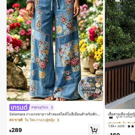
22
#1 ขายดี
ใน สีกากี
#ชุดฤดูร้อน
ลูกค้ากลับมาซ
เสื้อสายเดี่ยวผู้ห
Selamara กางเกงขายาวลำลองสไตล์โบฮีเมียนสำหรับพักผ่
นสีคากีมีรอยผ่าด
อน สีกากี ผิวสัมผัสมีเท็กซ์เจอร์ เอวสูงทรงหลวม เอวยางยืดพ
#1 ขายดี
#1 ขายดี
ใน สีกากี
ใน สีกากี
#3 ขายดี
ใน ใหม่ กางเกงผู้หญิง
ร้อมเชือกรูด ทรงขาตรงทิ้งตัว ขากว้าง สำหรับชายหาด ลำ
1.6k+ sold
ลอง พักผ่อน และเดินทาง
ลูกค้ากลับมาซ
ลูกค้ากลับมาซ
289
฿
#1 ขายดี
ใน สีกากี