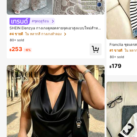
5
#ชุดฤดูร้อน
SHEIN Elenzya กางเกงคูลอตลายจุดเอวสูงแบบใหม่สำหรั
บฤดูใบไม้ผลิ/ฤดูร้อน, สไตล์หรูหราเหมาะสำหรับใส่ในชีวิต
#4 ขายดี
ใน หลากสี กางเกงลำลอง
ประจำวันและทำงาน, ให้ความรู้สึกวินเทจสำหรับฤดูรับปริญ
80+ sold
ญา, เทศกาลดนตรี, การแข่งม้าดาร์บี้, วันประกาศอิสรภาพ
Franclia ชุดเดร
253
ฟเฟกต์เดนิม สำหร
฿
-6%
#1 ขายดี
ใน หลาก
บไม่เดนิม ดีไซน์น
80+ sold
179
฿