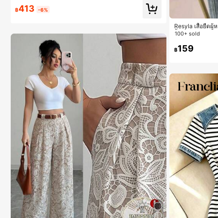
413
฿
-6%
Resyla เสื้อยืดผู
สื้อสำหรับออกไปเท
100+ sold
มียม, ลำลองอเนกป
ปปิ้ง, การเดินทาง
159
฿