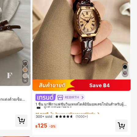
14
Save ฿4
#1 ขายดี
ใน วินเทจ นาฬิกาควอทซ์ผู้หญิง
REBIRTH
กแต่งด้วยเข็มขัด
ลูกค้ากลับมาซื้อซ้ำ!
ออกไปข้างนอก กา
1 ชิ้น นาฬิกาแฟชั่นวินเทจสไตล์มินิมอลเลขโรมันสำหรับผู้ห
ะจำวัน สามารถเก็
ญิง เหมาะสำหรับการตกแต่งประจำวัน
#1 ขายดี
#1 ขายดี
ใน วินเทจ นาฬิกาควอทซ์ผู้หญิง
ใน วินเทจ นาฬิกาควอทซ์ผู้หญิง
ทำงานของพนักงา
กงานออฟฟิศ กระเ
300+ sold
(1000+)
ลูกค้ากลับมาซื้อซ้ำ!
ลูกค้ากลับมาซื้อซ้ำ!
125
#1 ขายดี
ใน วินเทจ นาฬิกาควอทซ์ผู้หญิง
฿
-3%
ลูกค้ากลับมาซื้อซ้ำ!