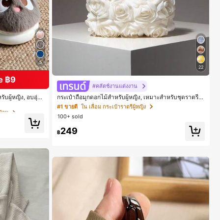
5
22
e ฿9
บ้าน
#คลัตช์งานแต่งงาน
ับผู้หญิง, อบอุ่น
กระเป๋าถือมุกดอกไม้สำหรับผู้หญิง, เหมาะสำหรับชุดราตรี,
ไม้ร่วง/ฤดูหนาว,
ชุดบอล, เครื่องประดับงานแต่งงาน, กระเป๋าสตางค์สุภาพสต
บ้าน
บ้าน
#1 ขายดี
ใน เลื่อม กระเป๋าราตรีผู้หญิง
วกลมเรียบง่าย, อุป
รีหรูหรา, ของขวัญสำหรับผู้หญิง (ลายสุ่ม)
100+ sold
าแตะผ้ากำมะหยี่น่
มคติ, รองเท้าแตะ
249
บ้าน
งครัว, ฤดูร้อน, ช
฿
 ของตกแต่งห้อง,
, ประหยัดพื้นที่จั
, พิธีจบการศึกษา,
า, ผู้กล่าวคำอำล