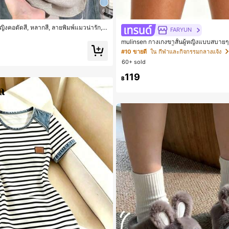
6
้หญิงคอตัดสี, หลากสี, ลายพิมพ์แมวน่ารัก, เ
FARYUN
ี่ยวฤดูร้อน, ดีไซน์กราฟิก, ความรู้สึกพรีเ
mulinsen กางเกงขาสั้นผู้หญิงแบบสบายๆ 
ระสงค์, สวมใส่ประจำวัน, กลางแจ้ง, ช้อ
ประสงค์ กางเกงขาสั้นกีฬา 2-In-1 สำหรับ
 เสื้อผ้ากลางแจ้ง
#10 ขายดี
ใน กีฬาและกิจกรรมกลางแจ้ง
รฝึกซ้อมกีฬาในฤดูร้อน
60+ sold
119
฿