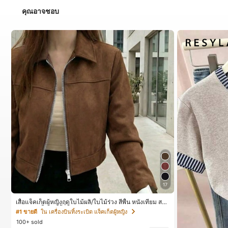
คุณอาจชอบ
17
เสื้อแจ็คเก็ตผู้หญิงฤดูใบไม้ผลิ/ใบไม้ร่วง สีพื้น หนังเทียม สไ
ตล์ปกคอเสื้อ ซิปขึ้น แขนยาว สไตล์ลำลอง วิทยาลัย สนามบิ
#1 ขายดี
ใน เครื่องบินทิ้งระเบิด แจ็คเก็ตผู้หญิง
น เสื้อนอก สีน้ำตาล สไตล์สบายๆ ฤดูใบไม้ร่วง
100+ sold