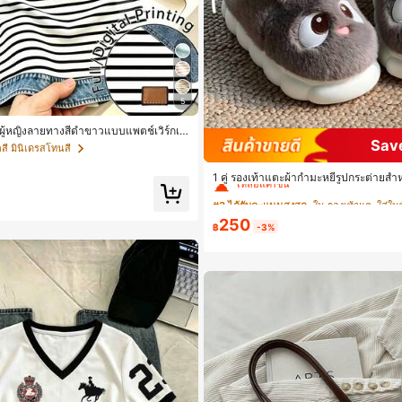
5
สผู้หญิงลายทางสีดำขาวแบบแพตช์เวิร์กเอ
ับฤดูร้อน รุ่นใหม่ พิมพ์ดิจิทัลลายทางแบ
Sav
สี มินิเดรสโทนสี
#3 ได้รับคะแนนสูงสุด
ใน รองเท้าแตะใส่ใน
ิช แขนสั้น
เหลือแค่1ชิ้น
1 คู่ รองเท้าแตะผ้ากำมะหยี่รูปกระต่ายสำหร
และสบาย, เหมาะสำหรับใส่ลำลองในฤดูใบ
#3 ได้รับคะแนนสูงสุด
#3 ได้รับคะแนนสูงสุด
ใน รองเท้าแตะใส่ใน
ใน รองเท้าแตะใส่ใน
รองเท้าบ้านผู้หญิงหรูหราใหม่, ส้นเตี้ย, หั
กรณ์เสริมสำหรับฤดูหนาวที่อบอุ่น, รองเท้
เหลือแค่1ชิ้น
เหลือแค่1ชิ้น
250
ารัก, ของขวัญปีใหม่/วันวาเลนไทน์ในอุด
฿
-3%
#3 ได้รับคะแนนสูงสุด
ใน รองเท้าแตะใส่ใน
คู่รัก, ของขวัญวันแม่, สวน, ของตกแต่งห้อ
ายหาด, ของใช้จำเป็นสำหรับการเดินทาง,
เหลือแค่1ชิ้น
นุ่มนิ่ม, การสำเร็จการศึกษา, ชั้นวางรองเท้า
ดเก็บ, กลางแจ้ง, สวน, พิธีสำเร็จการศึกษา
ยินดีด้วยบัณฑิต, บัณฑิตที่สำเร็จการศึกษ
า, เรียนจบ, งานเลี้ยงจบการศึกษา