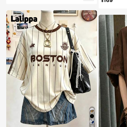
169
฿
ลูกค้ากลับมาซ
19