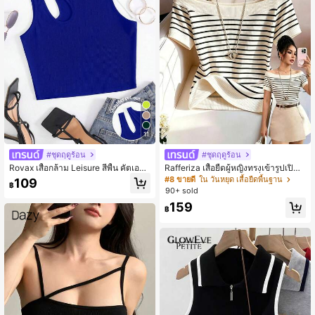
11
#ชุดฤดูร้อน
#ชุดฤดูร้อน
Rovax เสื้อกล้าม Leisure สีพื้น คัตเอาท์
Rafferiza เสื้อยืดผู้หญิงทรงเข้ารูปเปิดไ
ไหล่ ผ้าริบถัก สำหรับ ฤดูร้อน
หล่ลายทางพิมพ์ สไตล์แฟชั่นหรูหรา อเ
#8 ขายดี
ใน วันหยุด เสื้อยืดพื้นฐาน
109
฿
นกประสงค์ สำหรับใส่ทำงานประจำวัน
90+ sold
ธุรกิจ มืออาชีพ เดินทาง เดท และปาร์ตี้เ
159
ดี่ยว
฿