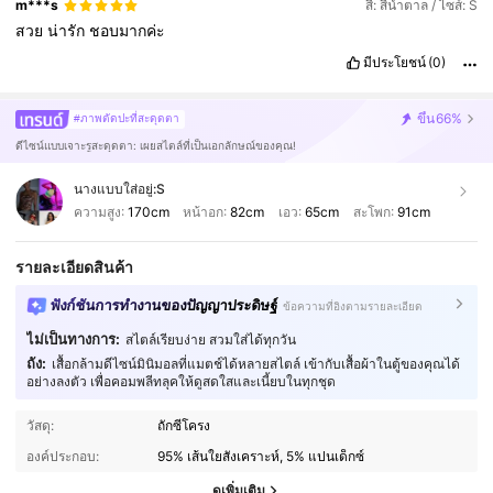
m***s
สี: สีน้ำตาล / ไซส์: S
สวย
น่ารัก
ชอบมากค่ะ
มีประโยชน์
(0)
ขึ้น
66%
#ภาพตัดปะที่สะดุดตา
ดีไซน์แบบเจาะรูสะดุดตา: เผยสไตล์ที่เป็นเอกลักษณ์ของคุณ!
นางแบบใส่อยู่:
S
ความสูง:
170cm
หน้าอก:
82cm
เอว:
65cm
สะโพก:
91cm
รายละเอียดสินค้า
ฟังก์ชันการทำงานของปัญญาประดิษฐ์
ข้อความที่อิงตามรายละเอียด
ไม่เป็นทางการ:
สไตล์เรียบง่าย สวมใส่ได้ทุกวัน
ถัง:
เสื้อกล้ามดีไซน์มินิมอลที่แมตช์ได้หลายสไตล์ เข้ากับเสื้อผ้าในตู้ของคุณได้
อย่างลงตัว เพื่อคอมพลีทลุคให้ดูสดใสและเนี้ยบในทุกชุด
952K ผู้ติดตาม
4.90
วัสดุ:
ถักซี่โครง
องค์ประกอบ:
95% เส้นใยสังเคราะห์, 5% แปนเด็กซ์
952K ผู้ติดตาม
4.90
ดูเพิ่มเติม