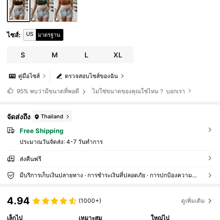
US
ไซส์
:
มาตรฐาน
S
M
L
XL
คู่มือไซส์
ตรวจสอบไซส์ของฉัน
ไม่ใช่ขนาดของคุณใช่ไหม？ บอกเรา
95%
พบว่ามีขนาดที่พอดี
จัดส่งถึง
Thailand
Free Shipping
ประมาณวันจัดส่ง:
4-7 วันทำการ
ส่งคืนฟรี
มีบริการเก็บเงินปลายทาง · การชำระเงินที่ปลอดภัย · การปกป้องความเป็นส่วนตัว
4.94
(1000+)
ดูเพิ่มเติม
เล็กไป
เหมาะสม
ใหญ่ไป