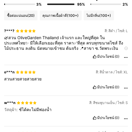
3%
95%
2%
ซื้อต่อแน่นอน
(20)
คุณภาพเนื้อผ้าดี
(100+)
ไม่มีกลิ่น
(100+)
?***?
สี: สีดำ / ไซส์: L
🌿สวน
OliveGarden
Thailand
เจ้าแรก
และใหญ่ที่สุด
ใน
ประเทศไทย✨
มีให้เลือกเยอะที่สุด
ราคา✅ที่สุด
ครบทุกขนาดไซส์
ถึง
ไม้ประธาน
ลงดิน
นัดหมายเข้าชม
ต้นจริง
📍สาขา
ซ.วัดพระเงิน
บางใหญ่
📍🎉สาขาใหม่
บางนา
กม.
5
ใกล้
เมกา
บางนา
📍สาขา
มีประโยชน์
(0)
ถ.นวมินทร์
ใจกลางเมือง
เปิดทุกวัน
9
.
00
-
18
.
00
📞
091
-
742
-
7777
💬
Line
id
:
@
olivegardenth
(มี@)
o***n
สี: สีน้ำตาล / ไซส์: XL
สวนสวยสวยสวยสวย
มีประโยชน์
(0)
w***n
สี: สีชมพูบานเย็น / ไซส์: S
วัสดุผ้า:
ช้ได้คะไม่มีฟองน้ำ
มีประโยชน์
(0)