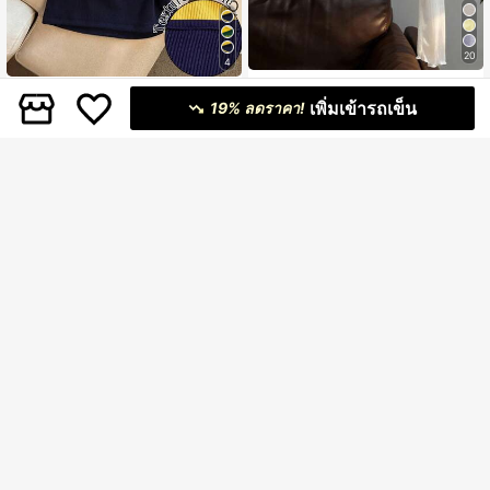
20
4
Resyla เสื้อคลุมชุดเดรสสายเดี่ยวลูกไม
Resyla เสื้อกล้ามคอปกไม่สมมาตรสีบล็
้, เสื้อคลุมถักแขนยาวสำหรับผู้หญิง, ฤดูร้
#2 ขายดี
ใน เชียร์ เสื้อเชิ้ตรายวัน
เพิ่มเข้ารถเข็น
อกลำลองสำหรับผู้หญิงสำหรับฤดูร้อน
19% ลดราคา!
119
อน
฿
400+ sold
143
฿
-4%
#ชุดฤดูร้อน