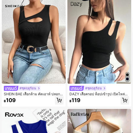
952K ผู้ติดตาม
4.90
952K ผู้ติดตาม
4.90
952K ผู้ติดตาม
4.90
#ชุดฤดูร้อน
#ชุดฤดูร้อน
SHEIN BAE เสื้อกล้าม คัตเอาท์ ปลอกค
DAZY เสื้อครอป ท็อปเข้ารูป เปิดไหล่ข้
อไม่สมมาตร ผ้าริบถัก
างเดียวของผู้หญิง ฤดูร้อน สำหรับผู้หญิง
109
119
฿
฿