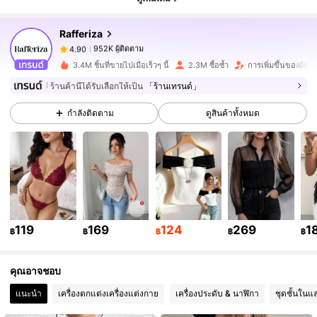
Rafferiza
952K ผู้ติดตาม
4.90
6***8
จ่าย
1 วันที่ผ่านมา
3.4M ชิ้นที่ขายไปเมื่อเร็วๆ นี้
2.3M ซื้อซ้ำ
การเพิ่มขึ้นของผู้ติ
ร้านค้านี้ได้รับเลือกให้เป็น
「ร้านเทรนด์」
952K ผู้ติดตาม
4.90
กำลังติดตาม
ดูสินค้าทั้งหมด
952K ผู้ติดตาม
4.90
952K ผู้ติดตาม
4.90
119
169
124
269
1
952K ผู้ติดตาม
4.90
฿
฿
฿
฿
฿
คุณอาจชอบ
952K ผู้ติดตาม
4.90
แนะนำ
เครื่องตกแต่งเครื่องแต่งกาย
เครื่องประดับ & นาฬิกา
ชุดชั้นในแ