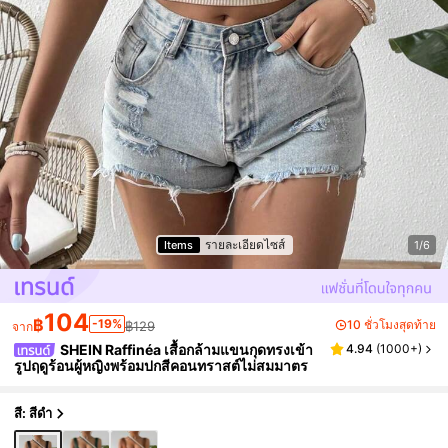
รายละเอียดไซส์
Items
1/6
104
฿
-19%
10 ชั่วโมงสุดท้าย
฿129
จาก
SHEIN Raffinéa เสื้อกล้ามแขนกุดทรงเข้า
4.94
(
1000+
)
รูปฤดูร้อนผู้หญิงพร้อมปกสีคอนทราสต์ไม่สมมาตร
สี: สีดำ