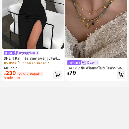
#ชุดฤดูร้อน
SHEIN Raffinéa ชุดเดรสเข้ารูปจับจีบ
ด้านหน้ากระดุมโลหะผ่าสูงเซ็กซี่, สง่าง
Dazy
#5 ขายดี
ใน กลวงออก ชุดสตรี
ามสำหรับวันหยุดและการเดินทาง, ฤดูร้
60+ sold
DAZY 2 ชิ้น สร้อยคอโบฮีเมียนวินเทจล
อน
79
239
ายพระอาทิตย์และดาวประดับลูกปัดสีเขี
฿
฿
-20%
2 วันสุดท้าย
ยวสำหรับผู้หญิง ใส่ได้ทุกวันและเป็นขอ
โดยประมาณ
งขวัญ