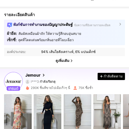
รายละเอียดสินค้า
ฟังก์ชันการทำงานของปัญญาประดิษฐ์
ข้อความที่อิงตามรายละเอียด
ผ้ายืด:
สัมผัสเหมือนผ้าถัก ให้ความรู้สึกอบอุ่นสบาย
เซ็กซี่:
ลุคที่โดดเด่นพร้อมกลิ่นอายที่โฉบเฉี่ยว
169K ผู้ติดตาม
4.86
องค์ประกอบ:
94% เส้นใยสังเคราะห์, 6% แปนเด็กซ์
169K ผู้ติดตาม
4.86
ดูเพิ่มเติม
169K ผู้ติดตาม
4.86
Jemour
กำลังติดตาม
l***3
กำลังเรียกดู
169K ผู้ติดตาม
4.86
290K ชิ้นที่ขายไปเมื่อเร็วๆ นี้
75K ซื้อซ้ำ
169K ผู้ติดตาม
4.86
169K ผู้ติดตาม
4.86
169K ผู้ติดตาม
4.86