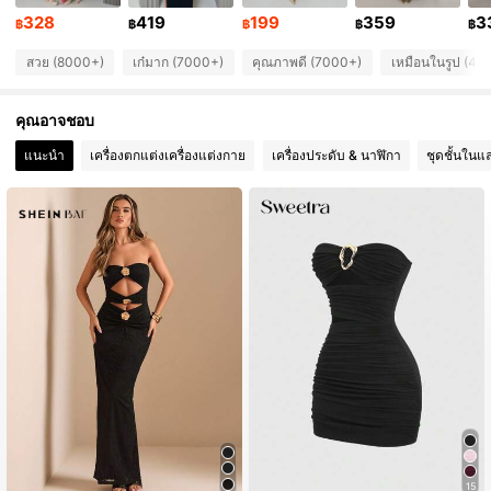
328
419
199
359
3
169K ผู้ติดตาม
4.86
฿
฿
฿
฿
฿
สวย (8000+)
เก๋มาก (7000+)
คุณภาพดี (7000+)
เหมือนในรูป (40
169K ผู้ติดตาม
4.86
คุณอาจชอบ
169K ผู้ติดตาม
4.86
แนะนำ
เครื่องตกแต่งเครื่องแต่งกาย
เครื่องประดับ & นาฬิกา
ชุดชั้นในแ
169K ผู้ติดตาม
4.86
15