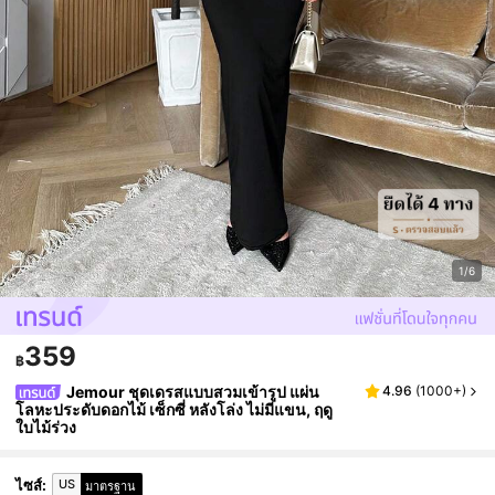
1/6
359
฿
Jemour ชุดเดรสแบบสวมเข้ารูป แผ่น
4.96
(
1000+
)
โลหะประดับดอกไม้ เซ็กซี่ หลังโล่ง ไม่มีแขน, ฤดู
ใบไม้ร่วง
US
ไซส์
:
มาตรฐาน