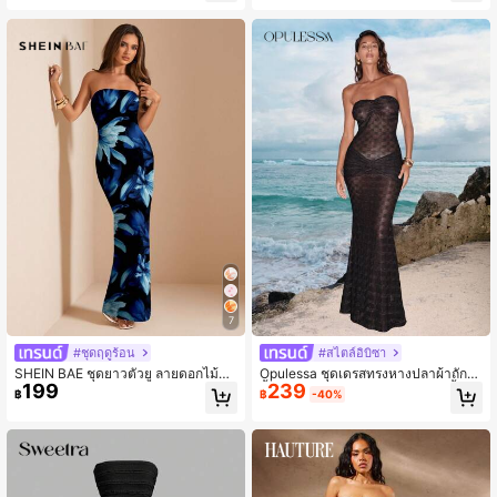
ดสำหรับฤดูใบไม้ผลิ-ฤดูร้อน ชุดเดรสสี
ดำแบบเซ็กซี่ ชุดเดรสหน้าอกจอมพึ่งไฟ
ชุดเซ็ทสองชิ้นสีดำ
7
#ชุดฤดูร้อน
#สไตล์อิบิซา
SHEIN BAE ชุดยาวตัวยู ลายดอกไม้
Opulessa ชุดเดรสทรงหางปลาผ้าถักสี
199
239
สำหรับสตรี ทรงพอดีตัว ชุดสำหรับพักผ่
พื้นเกาะอกเข้ารูป สำหรับผู้หญิง 1 ชิ้น
฿
฿
-40%
อน