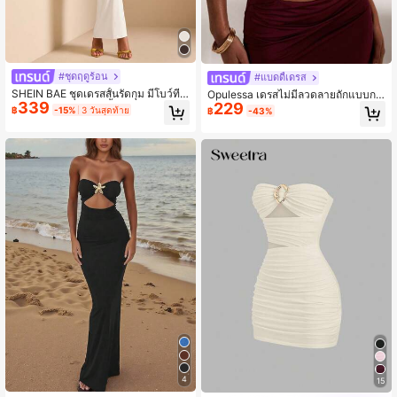
#ชุดฤดูร้อน
#แบดดี้เดรส
SHEIN BAE ชุดเดรสสั้นรัดกุม มีโบว์ที่เ
Opulessa เดรสไม่มีลวดลายถักแบบกล
339
อว ตกแต่งด้วยโลหะ ชั้น ฤดูร้อน สำหรับ
229
วง ฟอร์มฟิต สำหรับผู้หญิง
฿
-15%
3 วันสุดท้าย
฿
-43%
รีสอร์ท
4
15