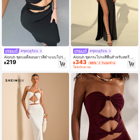
#ชุดฤดูร้อน
#ชุดฤดูร้อน
Aloruh ชุดบอดี้คอนยาวสีดำแบบโปร่ง
Aloruh ชุดกระโปรงสีพื้นสำหรับสตรี คอ
219
343
แบบมินิมอลสำหรับผู้หญิง ประดับหัวเข็
กลม สร้อยคอผูก รูปร่างเรียวบาง
฿
฿
-20%
2 วันสุดท้าย
มขัดโลหะ สำหรับฤดูใบไม้ผลิและฤดูร้อ
โดยประมาณ
น