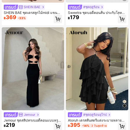
SHEIN BAE
#ชุดฤดูร้อน
SHEIN BAE ชุดเดรสลูกไม้midi แขนกุด
Sweetra ชุดบอดี้คอนสั้น ประกับโลหะแ
369
179
เข้ารูป ประดับดอกไม้โลหะสำหรับผู้หญิ
บบไม่มีสายสำหรับผู้หญิง ฟิต เซ็กซี่
฿
-33%
฿
ง เหมาะสำหรับใส่ไปคลับ, ปาร์ตี้, งานท
างการ, ชุดเดรสลูกไม้สีดำ, ชุดเดรสฤดูใ
บไม้ร่วง
Jemour
#ชุดฤดูร้อนยุโรป
Jemour ชุดสลิปทรงบอดี้คอนแบบหรูห
Aloruh เดรสสั้นสตรีแต่งระบายหลายชั้
219
395
รามินิมอล ตัดเปิดเส้นสีดำ มีตกแต่งหัวเ
น ประดับโลหะ เว้าหลัง สำหรับฤดูใบไม้
฿
฿
-14%
3 วันสุดท้าย
ข็มขัดโลหะสำหรับผู้หญิง ชุดเดรสตัดเปิ
ผลิ/ฤดูร้อน