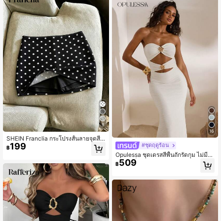
5
16
SHEIN Franclia กระโปรงสั้นลายจุดสี
199
ดำสำหรับผู้หญิง ฤดูใบไม้ผลิ/ฤดูร้อนให
#ชุดฤดูร้อน
฿
ม่ พร้อมกางเกง รัดรูป เซ็กซี่ สำหรับปาร์
Opulessa ชุดเดรสสีพื้นถักรัดกุม ไม่มีส
ตี้ วันหยุดพักผ่อน ชายหาด ลำลอง ประ
509
าย ตัดเป็นช่องแหว่ง แบบหางปลา สำห
฿
จำวัน เดินทางไปทำงาน สไตล์หรูหรา
รับสุภาพสตรี เหมาะสำหรับฤดูใบไม้ผลิ/
ฤดูร้อน