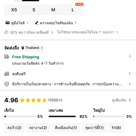
6 left
XS
S
M
L
คู่มือไซส์
ตรวจสอบไซส์ของฉัน
ไม่ใช่ขนาดของคุณใช่ไหม？ บอกเรา
92%
พบว่ามีขนาดที่พอดี
จัดส่งถึง
Thailand
Free Shipping
ประมาณวันจัดส่ง:
4-7 วันทำการ
ส่งคืนฟรี
มีบริการเก็บเงินปลายทาง · การชำระเงินที่ปลอดภัย · การปกป้องความเป็นส่วนตัว
4.96
(1000+)
ดูเพิ่มเติม
เล็กไป
เหมาะสม
ใหญ่ไป
5%
92%
3%
ส่งเร็ว
(2)
สง่างาม
(2)
สีเหมือนกัน
(1)
ชุดปาร์ตี้
(1)
รัก
(8)