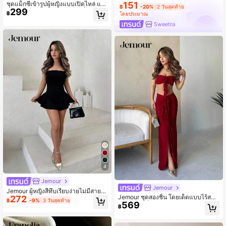
ชุดแม็กซี่เข้ารูปผู้หญิงแบบเปิดไหล่ แต่
151
฿
-20%
2 วันสุดท้าย
299
งโลหะฉลุ สไตล์ Y2K สำหรับเที่ยวพักผ่อ
฿
โดยประมาณ
น เรียบหรู สำหรับงานปาร์ตี้ตอนเย็นแล
Sweetra
ะแขกงานแต่ง ฤดูใบไม้ผลิ ฤดูร้อน ฤดูใ
บไม้ร่วง สีดำ
4
Jemour
Jemour
Jemour ผู้หญิงสีทึบเรียบง่ายไม่มีสายห
Jemour ชุดสองชิ้น โดยเด็ดแบบไร้สาย
272
นัง Jumpsuit Unitard พร้อม Ruffle He
฿
-9%
3 วันสุดท้าย
569
และมีช่องเด็ดสำหรับสไตล์วันหยุดสุนท
m สำหรับสวมใส่ทุกวัน
฿
ราน เหมาะสำหรับการออกเดท