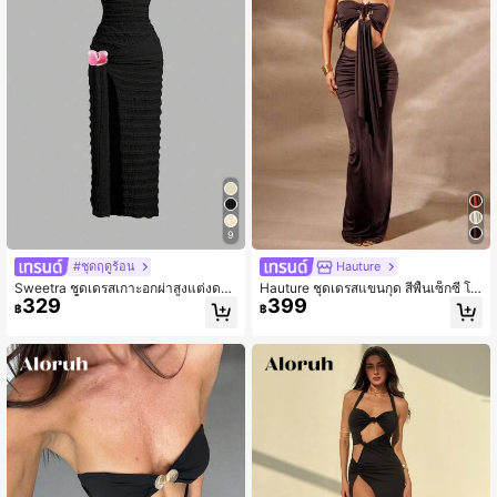
9
#ชุดฤดูร้อน
Hauture
Sweetra ชุดเดรสเกาะอกผ่าสูงแต่งดอก
Hauture ชุดเดรสแขนกุด สีพื้นเซ็กซี่ โป
329
399
ไม้ 3 มิติสีพื้น
ร่ง สำหรับฤดูร้อน
฿
฿