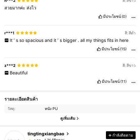
h***2
สี: สีขาว
สวยมากค่ะ
ส่งไว
มีประโยชน์
(0)
r***1
สี: สีดำ
It
’
s
so
spacious
and
it
’
s
bigger
.
all
my
things
fits
in
here
มีประโยชน์
(15)
z***2
สี: สีขาว
Beautiful
มีประโยชน์
(11)
รายละเอียดสินค้า
1.7K ผู้ติดตาม
4.90
วัสดุ:
หนัง PU
ดูเพิ่มเติม
1.7K ผู้ติดตาม
4.90
tingtingxiangbao
กำลังติดตาม
1.7K ผู้ติดตาม
4.90