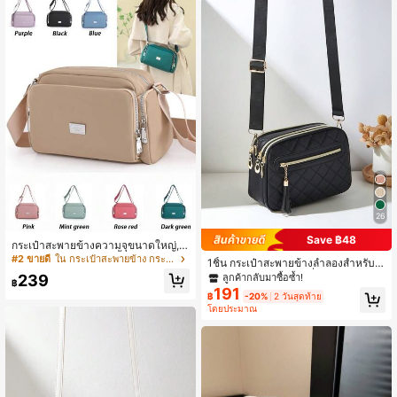
26
Save ฿48
กระเป๋าสะพายข้างความจุขนาดใหญ่, ก
ระเป๋าสะพายไหล่หลายชั้นสำหรับผู้หญิ
#2 ขายดี
ใน กระเป๋าสะพายข้าง กระเป๋าสะพายข้างผู้หญิง
1ชิ้น กระเป๋าสะพายข้างลำลองสำหรับผู้
ง, กระเป๋าถือแฟชั่นหลายซิป, ของขวัญ
หญิง, ดีไซน์ 4 ซิป, แฟชั่นลายข้าวหลา
ลูกค้ากลับมาซื้อซ้ำ!
239
ฮาโลวีน, ของขวัญคริสต์มาส, ของขวัญ
฿
มตัดสีพื้น, ที่จับและสายสะพายไหล่สะด
191
ที่สมบูรณ์แบบสำหรับเพื่อน, เด็กผู้หญิง,
฿
-20%
2 วันสุดท้าย
วกสบาย, ความจุขนาดใหญ่, เหมาะสำ
แม่, ครู, พยาบาล
โดยประมาณ
หรับเดินทาง, ช้อปปิ้ง, เดินทาง