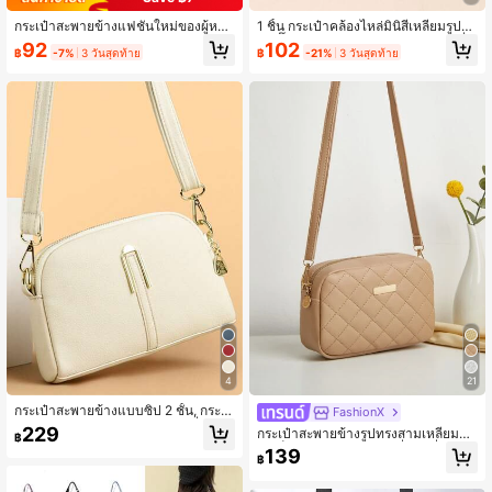
กระเป๋าสะพายข้างแฟชั่นใหม่ของผู้หญิ
1 ชิ้น กระเป๋าคล้องไหล่มินิสี่เหลี่ยมรูปตั
ง กระเป๋าสะพายไหล่หวานอเนกประสงค์
ววี ปั๊มลาย สีขาว, กระเป๋าสะพายแฟชั่น
92
102
1.7K ผู้ติดตาม
4.90
฿
-7%
3 วันสุดท้าย
฿
-21%
3 วันสุดท้าย
กระเป๋าซองจดหมาย
อเนกประสงค์ตกแต่งโลหะสีทอง สำหรับ
ผู้หญิง
4
21
กระเป๋าสะพายข้างแบบซิป 2 ชั้น, กระเป๋
FashionX
าสะพายผู้หญิง PU หนังอ่อน แฟชั่น, กร
229
กระเป๋าสะพายข้างรูปทรงสามเหลี่ยมขน
฿
ะเป๋าสะพายมัดได้หลายแบบ สำหรับสต
าดเล็กลวดลายหมอนรองนั่งแฟชั่นใหม่
139
รีวัยกลางคน, กระเป๋าสะพายไหล่ขนาดเ
฿
สำหรับผู้หญิง
ล็ก ขายดี