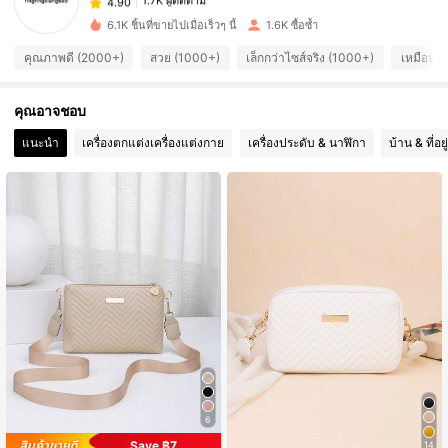
6***2
จ่าย
1 วันที่ผ่านมา
6.1K ชิ้นที่ขายไปเมื่อเร็วๆ นี้
1.6K ซื้อซ้ำ
คุณภาพดี (2000+)
สวย (1000+)
เล็กกว่าไซส์จริง (1000+)
เหมือนใน
1.7K ผู้ติดตาม
4.90
คุณอาจชอบ
1.7K ผู้ติดตาม
4.90
แนะนำ
เครื่องตกแต่งเครื่องแต่งกาย
เครื่องประดับ & นาฬิกา
บ้าน & ที่อย
1.7K ผู้ติดตาม
4.90
1.7K ผู้ติดตาม
4.90
1.7K ผู้ติดตาม
4.90
1.7K ผู้ติดตาม
4.90
6
1.7K ผู้ติดตาม
4.90
Save ฿7
14