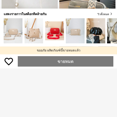
แสดงรายการในสต็อกที่คล้ายกัน
วิวทั้งหมด
10
ขออภัย ผลิตภัณฑ์นี้ขายหมดแล้ว
9
กระเป๋าคาดไหล่ผีเสื้อลวดลายไดมอนด์
ขนาดเล็กแบบมินิมอลหลายกระเป๋า ที่ตั
149
ถุงคล้องไหล่ขนาดเล็ก minimalist ธรรม
฿
ดเย็บ เหมาะสำหรับเดินทางไปทำงาน ก
ขายหมด
ดา, กระเป๋าไหล่แฟชั่น PU, กระเป๋าถือแ
174
ารช้อปปิ้ง การเดินทาง การใช้ในชีวิตป
฿
-3%
3 วันสุดท้าย
ละกระเป๋าสตางค์โทรศัพท์ผู้หญิงแบบเรี
ระจำวัน กีฬา กระเป๋าสะพายข้างขนาดเ
ยบง่าย
ล็ก กระเป๋าใส่เหรียญ กระเป๋าเป้สไตล์นัก
เรียน ของขวัญธุรกิจแบบเป็นกันเอง ขอ
งขวัญให้เพื่อนสนิท
4