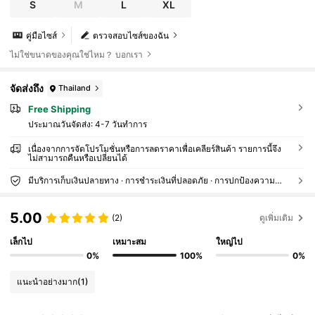
ลิ่นอายโบฮีเมียน หรูหรา แฟชั่น และสบาย ชุดจั๊มสูทสีขา
S
M
L
XL
ว
คู่มือไซส์
ตรวจสอบไซส์ของฉัน
ไม่ใช่ขนาดของคุณใช่ไหม？ บอกเรา
จัดส่งถึง
Thailand
Free Shipping
ประมาณวันจัดส่ง:
4-7 วันทำการ
เนื่องจากการจัดโปรโมชั่นหรือการลดราคาเพื่อเคลียร์สินค้า รายการนี้จึง
ไม่สามารถคืนหรือเปลี่ยนได้
มีบริการเก็บเงินปลายทาง · การชำระเงินที่ปลอดภัย · การปกป้องความเป็นส่วนตัว
5.00
(2)
ดูเพิ่มเติม
เล็กไป
เหมาะสม
ใหญ่ไป
0%
100%
0%
แนะนำอย่างมาก
(1)