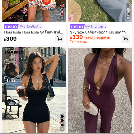
8
10
#ระเบียงชิลล์
Skyraze
Flora Isola Flora Isola ชุดจั๊มสูทขาสั้น
Skyraze ชุดจั๊มสูทคอกลมแขนกุดสีกากี
339
พิมพ์ลายสำหรับผู้หญิง เหมาะสำหรับวัน
พร้อมขอบตัดกัน, ตกแต่งโบว์, ดีไซน์เอ
309
฿
-15%
2 วันสุดท้าย
฿
หยุดพักผ่อน ฤดูใบไม้ผลิ/ฤดูร้อน
วเข้ารูปและกระโปรงบาน – สไตล์วินเท
โดยประมาณ
จ, ให้ความรู้สึกแบบ Old Money, เหมา
ะสำหรับใส่ทำงาน, กลับไปโรงเรียน, ออ
กเดท, ปาร์ตี้, เทศกาล และวันเกิด
4