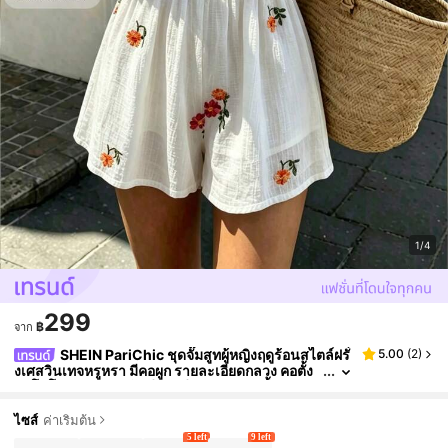
1/4
299
฿
จาก
SHEIN PariChic ชุดจั๊มสูทผู้หญิงฤดูร้อนสไตล์ฝรั่
5.00
(
2
)
งเศสวินเทจหรูหรา มีคอผูก รายละเอียดกลวง คอตั้ง
คอโปโล คอเชงซัม ผ้าชีฟองสีขาวปักลายเนื้อสัมผัส
ทรงเอไลน์ แขนกุด เหมาะสำหรับงานปาร์ตี้ การรวมตัว ก
ารช้อปปิ้ง การเดินทางประจำวัน การสวมใส่แบบสบายๆ
ไซส์
ค่าเริ่มต้น
การพักผ่อน การไปชายหาด ผสมผสานสไตล์จีนใหม่และก
5 left
9 left