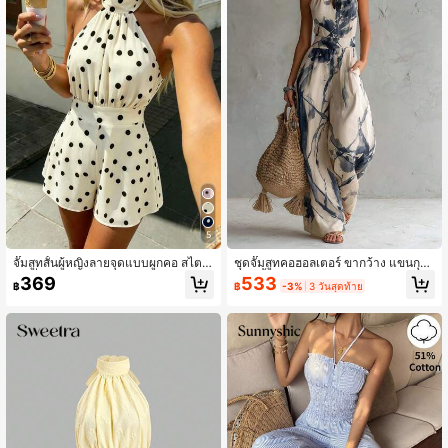
428K ผู้ติดตาม
4.84
428K ผู้ติดตาม
4.84
5
จั๊มสูทสั้นผู้หญิงลายจุดแบบผูกคอ สไตล์
ชุดจั๊มสูทคอฮอลเตอร์ ขากว้าง แขนกุด
แฟชั่นใหม่ เรียบหรู ลำลอง แมตช์ง่าย เ
แบบชิ้นเดียว มีกระเป๋าข้าง ผ้าพิมพ์ลาย
533
369
฿
-3%
3 วันสุดท้าย
฿
หมาะสำหรับเดทประจำวัน ช้อปปิ้ง ท่อง
หมึกสีน้ำเงินและขาว เอฟเฟกต์มัดย้อม
เที่ยว เทศกาล และวันหยุดพักผ่อนช่วงฤ
นามธรรม สำหรับฤดูร้อน สไตล์ Vacati
ดูใบไม้ผลิ/ฤดูร้อน สไตล์ Vacationcore
oncore