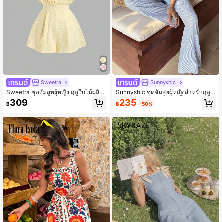
Sweetra
Sunnyshic
Sweetra ชุดจั๊มสูทผู้หญิง ฤดูใบไม้ผลิ/ฤ
Sunnyshic ชุดจั๊มสูทผู้หญิงสำหรับฤดูใ
ดูร้อน สไตล์หวานพาสทอรัล สำหรับวัน
บไม้ผลิ/ฤดูร้อน ลายทางสีน้ำเงินและสีข
235
309
฿
-50%
฿
หยุด ลำลอง ประจำวัน สตรีท ปาร์ตี้ อเน
าว ผูกเอว รวบหน้าอก ผูกโบว์ ขาตรง
กประสงค์ ลายดอกไม้ ผ้าแจ็คการ์ดมีเท็
สำหรับใส่เที่ยวพักผ่อน ใส่ประจำวัน ใส่เ
กซ์เจอร์ เปิดหลัง ตกแต่งโบว์ สีเหลืองอ่อ
ดินถนน และปาร์ตี้
น