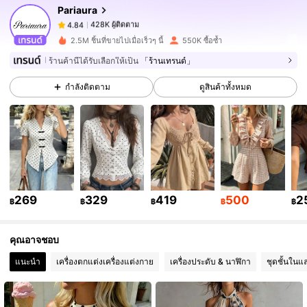
Pariaura
428K ผู้ติดตาม
4.84
2.5M ชิ้นที่ขายไปเมื่อเร็วๆ นี้
550K ซื้อซ้ำ
ร้านค้านี้ได้รับเลือกให้เป็น
「ร้านเทรนด์」
428K ผู้ติดตาม
4.84
กำลังติดตาม
ดูสินค้าทั้งหมด
428K ผู้ติดตาม
4.84
428K ผู้ติดตาม
4.84
269
329
419
500
2
฿
฿
฿
฿
฿
428K ผู้ติดตาม
4.84
คุณอาจชอบ
428K ผู้ติดตาม
4.84
แนะนำ
เครื่องตกแต่งเครื่องแต่งกาย
เครื่องประดับ & นาฬิกา
ชุดชั้นในแ
428K ผู้ติดตาม
4.84