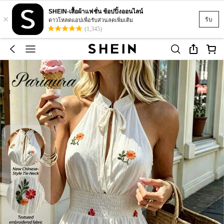
SHEIN-เสื้อผ้าแฟชั่น ช้อปปิ้งออนไลน์
×
รับ
ดาวโหลดแอปเพื่อรับส่วนลดเพิ่มเติม
(1,345)