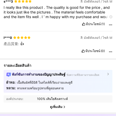
s***3
สี: มัลติคัลเลอร์ / ไซส์: M
I
really
like
this
product
.
The
quality
is
good
for
the
price
,
and
it
looks
just
like
the
pictures
.
The
material
feels
comfortable
and
the
item
fits
well
.
I
’
m
happy
with
my
purchase
and
would
recommend
it
to
others
.
The
size
was
accurate
,
and
the
มีประโยชน์
(1)
design
is
cute
and
practical
.
It
arrived
in
good
condition
and
I
’
m
satisfied
with
the
overall
value
.
l***0
สี: มัลติคัลเลอร์ / ไซส์: M
產品質量:
👍
มีประโยชน์
(0)
รายละเอียดสินค้า
ฟังก์ชันการทำงานของปัญญาประดิษฐ์
ข้อความที่อิงตามรายละเอียด
ผ้าทอ:
เนื้อสัมผัสที่มีมิติ ในสไตล์ที่เรียบง่ายและดูดี
หลวม:
ทรงหลวมพร้อมรูปทรงที่ดูผ่อนคลาย
428K ผู้ติดตาม
4.84
องค์ประกอบ:
100% เส้นใยสังเคราะห์
ดูเพิ่มเติม
428K ผู้ติดตาม
4.84