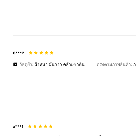
6***2
วัสดุผ้า:
ผ้าหนา
มันวาว
คล้ายซาติน
ตรงตามภาพสินค้า:
ก
a***1