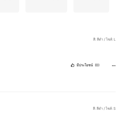
สี: สีดำ / ไซส์: L
มีประโยชน์
(0)
สี: สีดำ / ไซส์: S