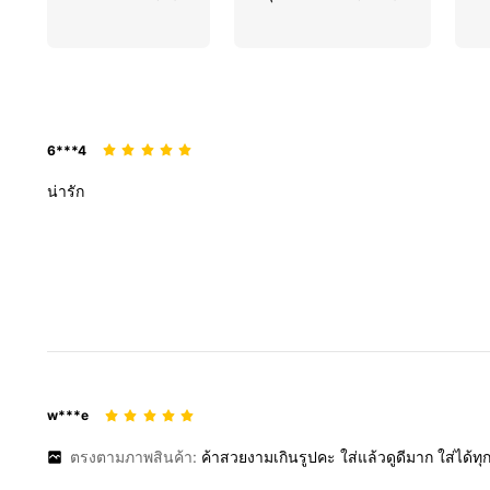
6***4
น่ารัก
w***e
ตรงตามภาพสินค้า:
ค้าสวยงามเกินรูปคะ
ใส่แล้วดูดีมาก
ใส่ได้ท