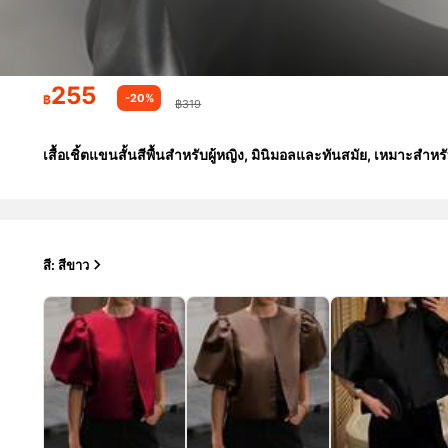
255
-20%
฿
฿319
เสื้อเชิ้ตแขนสั้นสีพื้นสำหรับผู้หญิง, มินิมอลและทันสมัย, เหมาะสำหร
สี: สีขาว