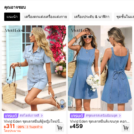
คุณอาจชอบ
281K ผู้ติดตาม
4.84
แนะนำ
เครื่องตกแต่งเครื่องแต่งกาย
เครื่องประดับ & นาฬิกา
ชุดชั้นในแ
281K ผู้ติดตาม
4.84
281K ผู้ติดตาม
4.84
281K ผู้ติดตาม
4.84
281K ผู้ติดตาม
4.84
#สไตล์เกาหลี
#ชุดเดรสเดนิมย้อนยุค
Vivid Eden ชุดเดรสยีนส์ผู้หญิงใหม่นี้มี
Vivid Eden ชุดเดรสยีนส์แขนกุด คอกล
311
459
ปกเสื้ออเนกประสงค์แบบลำลอง, ดีไซน์
ม สีพื้น สำหรับผู้หญิง
฿
-20%
3 วันสุดท้าย
฿
กระดุมแถวเดียว. สีน้ำเงินเหมาะสำหรับ
โดยประมาณ
วันหยุด, การออกเดท, และการออกไปเที่