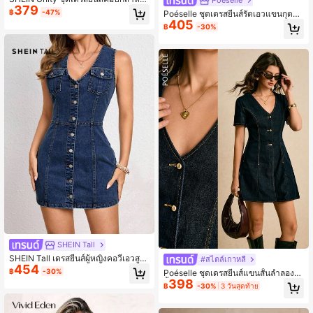
Poéselle
379
บผู้หญิง, เหมาะสำหรับออกเดท, ใส่ในชี
฿
-47%
Poéselle ชุดเดรสยีนส์รัดเอวแขนกุดสำ
วิตประจำวัน
405
หรับผู้หญิง, ชุดลำลองสำหรับวันหยุดแล
฿
-30%
ะการเดินทางสำหรับฤดูร้อน
SHEIN Tall
SHEIN Tall เดรสยีนส์ผู้หญิงคอวีเอวสูงก
#สไตล์เกาหลี
454
ระดุมแถวเดียวแขนกุด สำหรับผู้หญิงรูป
฿
-30%
Poéselle ชุดเดรสยีนส์แขนสั้นลำลองสี
ร่างสูง
398
พื้นสำหรับผู้หญิง
฿
-30%
3 วันสุดท้าย