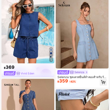
5
369
฿
Selenza
Vivid Eden
Selenza ชุดเดรสยีนส์ลำลองสำหรับวัน
359
หยุดพักผ่อนสำหรับผู้หญิงแบบกระดุมแ
฿
-42%
ถวเดียว