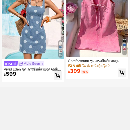
11
10
Comfortcana ชุดเดรสยีนส์แขนกุดลำล
Vivid Eden
องสำหรับผู้หญิง, ฤดูร้อน
#2 ขายดี
ใน ถัง เดนิมผู้หญิง
Vivid Eden ชุดเดรสยีนส์ลายจุดคอสี่เห
399
฿
-9%
599
ลี่ยมแขนกุดสำหรับผู้หญิง สำหรับวันพัก
฿
ผ่อน