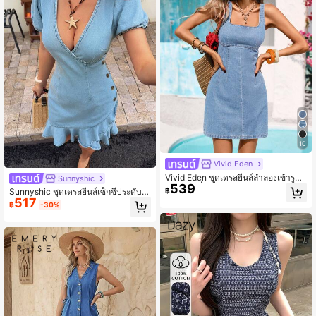
10
Vivid Eden
Vivid Eden ชุดเดรสยีนส์ลำลองเข้ารูปแ
Sunnyshic
539
ขนกุดคอสี่เหลี่ยมสำหรับผู้หญิง
฿
Sunnyshic ชุดเดรสยีนส์เซ็กซี่ประดับก
517
ระดุมระบายชายระบายแฟชั่นสำหรับผู้
฿
-30%
หญิง