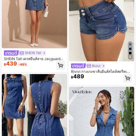
SHEIN Tall
6
SHEIN Tall เดรสยีนส์ลาย Jacquard
439
สำหรับผู้หญิงตัวสูง, คอวี แขนสั้น ติดกร
฿
-46%
Rivivi
ะดุม, ชุดลำลองฤดูร้อนที่หรูหราและชุด
ประจำวันสำหรับผู้หญิง
Rivivi กางเกงขาสั้นยีนส์สไตล์สตรีทเซ็ก
489
ซี่สำหรับผู้หญิง มีกระเป๋าและกระดุม
฿