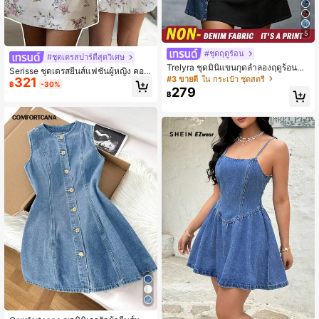
5
#ชุดฤดูร้อน
#ชุดเดรสปาร์ตี้สุดวิเศษ
Trelyra ชุดมินิแขนกุดลำลองฤดูร้อนสำ
Serisse ชุดเดรสยีนส์แฟชั่นผู้หญิง คอเรื
หรับผู้หญิง ลายคัลเลอร์บล็อกแพตช์เวิร์
#3 ขายดี
ใน กระเป๋า ชุดสตรี
321
อ แขนกุด เปิดหลัง ลายพิมพ์
฿
-30%
ก
279
฿