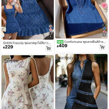
11
6
Comfortcana ชุดเดรสยีนส์ลำลอ
NEW
SHEIN Franclia ชุดเดรสลูกไม้สีขาวพิ
409
งผูกเชือกอเนกประสงค์สำหรับผู้หญิง
229
มพ์ 3D คอสี่เหลี่ยมหรูหรา สบายและเข้
฿
฿
ารูปสำหรับใส่ไปทำงานและเดินทางปร
ะจำวัน ชุดเดรสค็อกเทลปาร์ตี้และดินเน
อร์ฤดูร้อนปี 2026 ใหม่สำหรับผู้หญิง ชุด
เดรสลูกไม้สีขาวแขนกุดเข้ารูปเอว