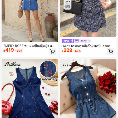
Dazy
EMERY ROSE ชุดเดรสยีนส์ผู้หญิง คอวี
DAZY เดรสทรงเสื้อกั๊กผ้าเดนิมลายตาร
419
229
เอวรูด กระดุมแถวเดียว แขนกุด เหมาะ
างสีฟ้าขาวสไตล์วินเทจ เดรสฤดูร้อนสุด
฿
-30%
฿
-53%
สำหรับออกไปข้างนอกประจำวัน การรว
หรูสำหรับผู้หญิง เดรสเดนิมเข้ารูปเน้นเ
มตัว กิจกรรมกลางแจ้ง การเดินทาง สไ
อว เหมาะสำหรับใส่ไปงานแต่งงานหรือ
ตล์สตรีท และการพักผ่อน
งานปาร์ตี้