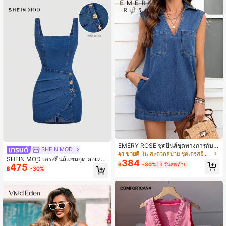
EMERY ROSE ชุดยีนส์ชุดทางการกับก
SHEIN MOD
ระเป๋าหญิงแบบกะทัดรัดไม่มีแขน
#1 ขายดี
ใน สะดวกสบาย ชุดเดรสยีนส์ผู้หญิง
SHEIN MOD เดรสยีนส์แขนกุด คอเหลี่
384
฿
-30%
3 วันสุดท้าย
475
ยม จับจีบสีพื้น สำหรับผู้หญิง
฿
-30%