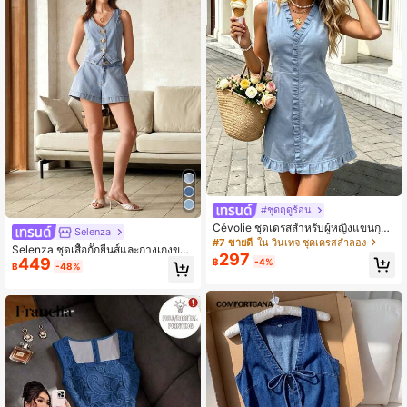
#ชุดฤดูร้อน
Cévolie ชุดเดรสสำหรับผู้หญิงแขนกุด
Selenza
ชายระบาย มีลวดลาย สำหรับการพักผ่อ
#7 ขายดี
ใน วินเทจ ชุดเดรสลำลอง
Selenza ชุดเสื้อกั๊กยีนส์และกางเกงขาสั้
น
297
449
นลำลองสำหรับผู้หญิง, ฤดูร้อน
฿
-4%
฿
-48%