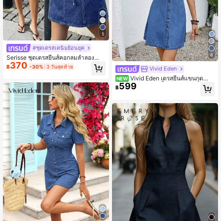
5
#ชุดเดรสเดนิมย้อนยุค
8
Serisse ชุดเดรสยีนส์คอกลมลำลองสำห
370
รับผู้หญิงสำหรับใส่ในชีวิตประจำวัน
฿
-30%
3 วันสุดท้าย
Vivid Eden
Vivid Eden เดรสยีนส์แขนกุดลำล
NEW
599
องสำหรับผู้หญิง สีน้ำเงิน
฿