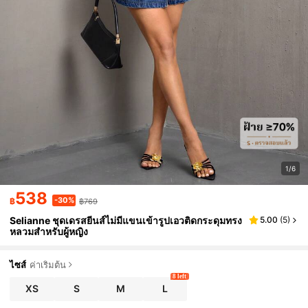
1/6
538
-30%
฿
฿769
Selianne ชุดเดรสยีนส์ไม่มีแขนเข้ารูปเอวติดกระดุมทรง
5.00
(
5
)
หลวมสำหรับผู้หญิง
ไซส์
ค่าเริ่มต้น
8 left
XS
S
M
L