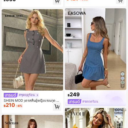
ดเอว, สีพื้น, กระเป๋าหน้า, กระดุมหน้า, ชุ
บ เดรสสีน้ำเงิน ชุดสำหรับงานปริญญา
ดเดรสลำลองเซ็กซี่สำหรับออกเดท, สง่า
ชุดผู้หญิงสไตล์ตะวันตก
งามสำหรับฤดูใบไม้ผลิ/ฤดูร้อน
7
249
#ชุดฤดูร้อน
฿
SHEIN MOD เดรสสั้นผู้หญิงแขนกุด ผูก
#ชุดฤดูร้อน
210
ไหล่ กระดุมครึ่งตัว แต่งพลอยเทียม
฿
-4%