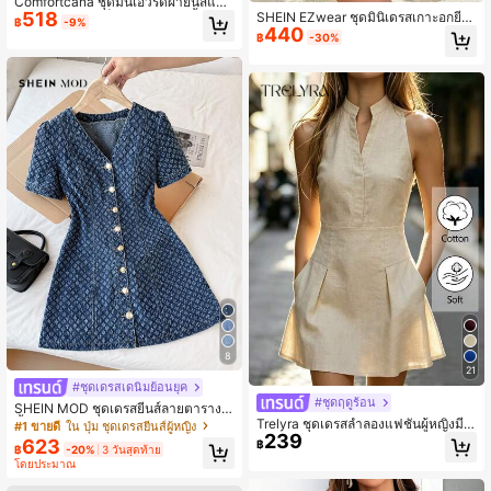
Comfortcana ชุดมินิเอวรัดผ้ายีนส์แขน
518
SHEIN EZwear ชุดมินิเดรสเกาะอกยีน
กุดสำหรับสตรี, เป็นชุดสบายๆ สีน้ำเงิน
฿
-9%
440
ส์สำหรับผู้หญิง ชุดเดรสยีนส์ฤดูร้อนสำห
฿
-30%
รับผู้หญิง
8
21
#ชุดเดรสเดนิมย้อนยุค
#ชุดฤดูร้อน
SHEIN MOD ชุดเดรสยีนส์ลายตารางสี
Trelyra ชุดเดรสลำลองแฟชั่นผู้หญิงมีก
น้ำเงินและสีขาวสำหรับผู้หญิง,ชุดเดรส
#1 ขายดี
ใน ปุ่ม ชุดเดรสยีนส์ผู้หญิง
239
ระเป๋าและจีบ
ลำลองแฟชั่นสำหรับฤดูร้อน คอวี แขนพ
623
฿
฿
-20%
3 วันสุดท้าย
องสั้น ทรงเอ-ไลน์ กระดุมหน้าเดี่ยว สำ
โดยประมาณ
หรับไปทานมื้อสาย