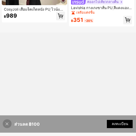
#ออกไปเที่ยวกลางคืน
Lavishia กางเกงขาสั้น PU สีแดงแองโ
CosyJoli เสื้อแจ็คเก็ตหนัง PU ไวน์แดง
กลาหัวเข็มขัดตกแต่ง, แฟชั่น
เหลือแค่4ชิ้น
แขนยาวทรงหลวมลำลองแฟชั่นฤดูใบไ
989
฿
ม้ร่วงและฤดูใบไม้ผลิสำหรับผู้หญิงไซส์ใ
351
฿
-20%
หญ่, Y2K, สตรีทแวร์, ฤดูใบไม้ผลิ, เสื้อโ
ค้ทไวน์แดงสำหรับผู้หญิง, สไตล์ 2000
s, ดิสโก้/ฤดูหนาว
ส่วนลด ฿100
เพิ่มเข้ารถเข็น
ลงทะเบียน
38% ลดราคา!