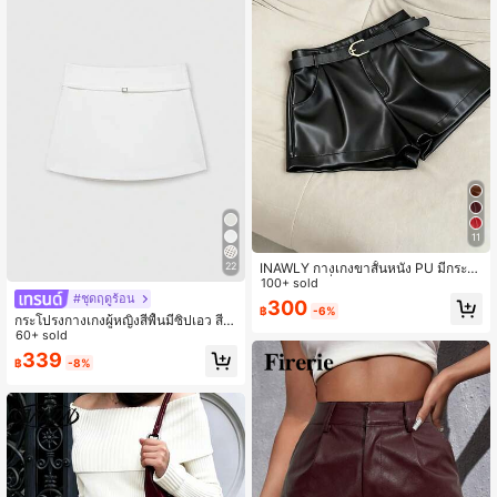
11
INAWLY กางเกงขาสั้นหนัง PU มีกระเป๋
22
าผู้หญิง แฟชั่นหลากหลาย ใส่ได้ทุกโอก
100+ sold
#ชุดฤดูร้อน
าส
300
฿
-6%
กระโปรงกางเกงผู้หญิงสีพื้นมีซิปเอว สีข
าว ฤดูร้อน ลำลองใส่ทุกวัน
60+ sold
339
฿
-8%