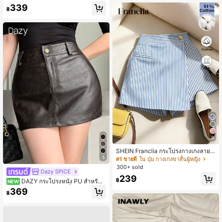
ตรี PU Twist Knot
339
฿
9
SHEIN Franclia กระโปรงกางเกงลายท
างชายไม่สมมาตรสำหรับผู้หญิง, ฤดูร้อ
5
#1 ขายดี
ใน ปุ่ม กางเกงขาสั้นผู้หญิง
น
300+ sold
Dazy SPICE
239
฿
DAZY กระโปรงหนัง PU สำหรับผู้
NEW
หญิง สไตล์สตรีทแวร์แฟชั่นลำลอง เทศ
369
฿
กาลดนตรี ฤดูใบไม้ผลิ ฤดูร้อน ฤดูใบไม้
ร่วง