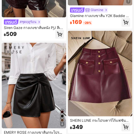
7
Glamine
Glamine กางเกงขาสั้น Y2K Baddie Ul
tra-Short สำหรับผู้หญิง, ชุดเทศกาลดน
169
#ชุดฤดูร้อน
฿
-29%
ตรีสำหรับผู้หญิง, ปาร์ตี้, Y2K Bottoms
Siren Gaze กางเกงขาสั้นหนัง PU สีเบ
อร์กันดีสำหรับผู้หญิง, กางเกงขาสั้นขาก
509
฿
ว้างลายจระเข้สไตล์ Old Money ใหม่
สำหรับฤดูใบไม้ร่วง ฤดูหนาว 2025, หรู
หรา สวมใส่สบาย สำหรับทำงาน เดินท
าง ธุรกิจ ลำลอง ปาร์ตี้ ฮาโลวีน คริสต์ม
าส วันขอบคุณพระเจ้า ปีใหม่, หรูหรา ส
วมใส่สบาย สำหรับใส่ในชีวิตประจำวัน
สตรีทแวร์ ฤดูใบไม้ร่วง ฤดูหนาว ต้องมี
สีแดง ฤดูร้อน วันวาเลนไทน์
SHEIN LUNE กระโปรงคาร์โก้แฟชั่นส
ตรี สไตล์สตรีทลำลองฤดูใบไม้ร่วง หนัง
4
349
฿
PU มีกระเป๋าฝาปิด
EMERY ROSE กางเกงขาสั้นกระโปรงส