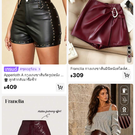
9
Franclia กางเกงขาสั้นมินิหนังสไตล์สต
#ชุดฤดูร้อน
รีทลำลองสำหรับผู้หญิง เหมาะสำหรับงา
309
Apperloth A กางเกงขาสั้นรัดรูปหนัง P
฿
นรับปริญญา ชุดครูผู้หญิงใส่ไปโรงเรียน
U ตกแต่งหมุดย้ำเอวสูงสไตล์พังก์ร็อกสี
ลูกค้ากลับมาซื้อซ้ำ!
กางเกงขาสั้นปาร์ตี้สีแดงของผู้หญิง
ดำสำหรับฤดูร้อน
409
฿