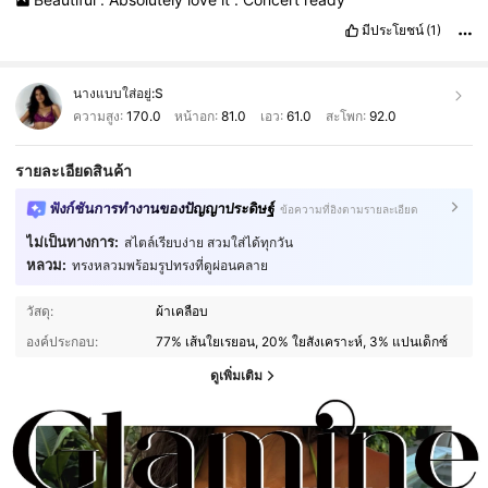
มีประโยชน์
(1)
นางแบบใส่อยู่:
S
ความสูง:
170.0
หน้าอก:
81.0
เอว:
61.0
สะโพก:
92.0
รายละเอียดสินค้า
ฟังก์ชันการทำงานของปัญญาประดิษฐ์
ข้อความที่อิงตามรายละเอียด
ไม่เป็นทางการ:
สไตล์เรียบง่าย สวมใส่ได้ทุกวัน
หลวม:
ทรงหลวมพร้อมรูปทรงที่ดูผ่อนคลาย
วัสดุ:
ผ้าเคลือบ
องค์ประกอบ:
77% เส้นใยเรยอน, 20% ใยสังเคราะห์, 3% แปนเด็กซ์
ดูเพิ่มเติม