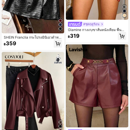
#ชุดฤดูร้อน
Glamine กางเกงขาสั้นหนังเทียม พื้นสีพื้
นสำหรับผู้หญิงที่มีความหรูหรา
319
฿
SHEIN Franclia กระโปรงมินิเอวต่ำทร
งสลิมฟิต, กระโปรงหนัง, ฤดูใบไม้ร่วง, สี
359
฿
เบอร์กันดี, วันหยุด, การแสดงบนเวทีสำ
หรับผู้หญิง, กระโปรงเบอร์กันดีฝรั่งเศส,
กระโปรงเบอร์กันดี, กระโปรงทรงเอ, กระ
โปรงลายจระเข้, กระโปรงหนังสีแดง