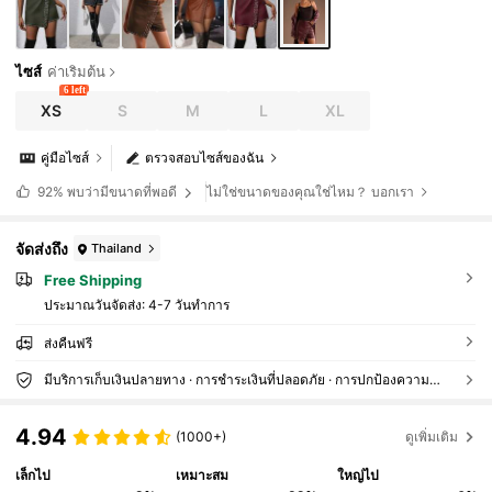
ไซส์
ค่าเริ่มต้น
6 left
XS
S
M
L
XL
คู่มือไซส์
ตรวจสอบไซส์ของฉัน
ไม่ใช่ขนาดของคุณใช่ไหม？ บอกเรา
92%
พบว่ามีขนาดที่พอดี
จัดส่งถึง
Thailand
Free Shipping
ประมาณวันจัดส่ง:
4-7 วันทำการ
ส่งคืนฟรี
มีบริการเก็บเงินปลายทาง · การชำระเงินที่ปลอดภัย · การปกป้องความเป็นส่วนตัว
4.94
(1000+)
ดูเพิ่มเติม
เล็กไป
เหมาะสม
ใหญ่ไป