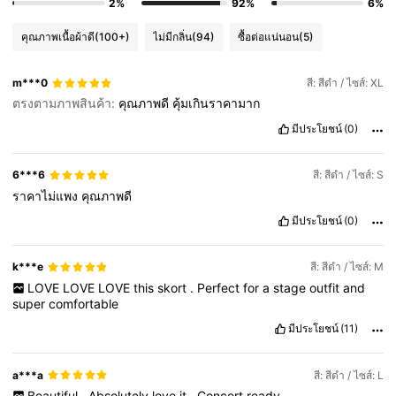
2%
92%
6%
คุณภาพเนื้อผ้าดี
(100+)
ไม่มีกลิ่น
(94)
ซื้อต่อแน่นอน
(5)
m***0
สี: สีดำ / ไซส์: XL
ตรงตามภาพสินค้า:
คุณภาพดี
คุ้มเกินราคามาก
มีประโยชน์
(0)
6***6
สี: สีดำ / ไซส์: S
ราคาไม่แพง
คุณภาพดี
มีประโยชน์
(0)
k***e
สี: สีดำ / ไซส์: M
LOVE
LOVE
LOVE
this
skort
.
Perfect
for
a
stage
outfit
and
super
comfortable
มีประโยชน์
(11)
a***a
สี: สีดำ / ไซส์: L
Beautiful
.
Absolutely
love
it
.
Concert
ready