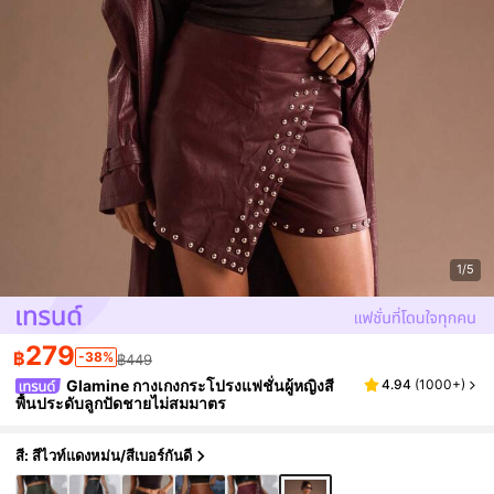
1/5
279
฿
-38%
฿449
Glamine กางเกงกระโปรงแฟชั่นผู้หญิงสี
4.94
(
1000+
)
พื้นประดับลูกปัดชายไม่สมมาตร
สี: สีไวท์แดงหม่น/สีเบอร์กันดี