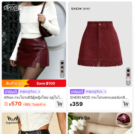
557K ผู้ติดตาม
4.86
557K ผู้ติดตาม
4.86
557K ผู้ติดตาม
4.86
5
Save ฿100
4
#ชุดฤดูร้อน
#ชุดฤดูร้อน
Aflion กระโปรงมินิผู้หญิงใหม่ ฤดูใบไม้
SHEIN MOD กระโปรงทรงเอหนังกลับสี
ผลิ/ฤดูร้อน สีเบอร์กันดี หนัง PU ลายจระ
เบอร์กันดีประดับหมุดและพู่สไตล์วินเทจ
570
359
฿
-15%
วันสุดท้าย
฿
เข้ - นุ่ม ยืดหยุ่น แฟชั่น ย้อนยุค เซ็กซี่ ส
ฮิปปี้สำหรับผู้หญิง, กระโปรงฤดูใบไม้ร่ว
ไตล์ Y2K ยอดนิยมสำหรับสาวๆ วันวาเ
ง, แนชวิลล์, กระโปรงโจรสลัด
ลนไทน์ ฉลองปีใหม่ เทศกาลดนตรี ปาร์
ตี้ สตรีท คลับ