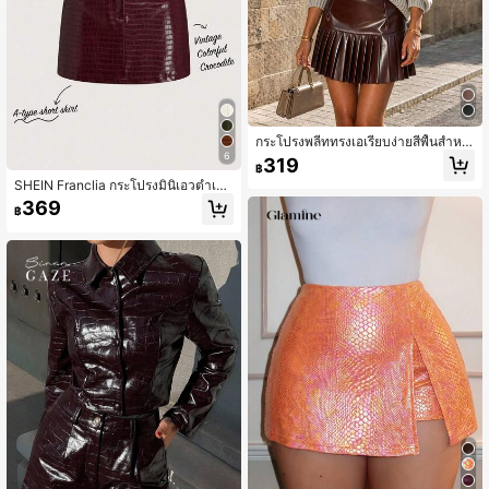
กระโปรงพลีททรงเอเรียบง่ายสีพื้นสำหรั
บผู้หญิง ดีไซน์หนัง PU สุดหรู เหมาะสำ
6
319
฿
หรับใส่ไปทำงานช่วงฤดูใบไม้ร่วง/ฤดูห
SHEIN Franclia กระโปรงมินิเอวต่ำเข้า
นาว
รูป, กระโปรงหนัง, ฤดูใบไม้ร่วง, สีเบอร์กั
369
฿
นดี, วันหยุด, การแสดงบนเวทีของผู้หญิ
ง, กระโปรงเบอร์กันดีสไตล์ฝรั่งเศส, กระ
โปรงสีแดงเข้ม, กระโปรงสั้นทรงเอ, กระ
โปรงลายหนังจระเข้, กระโปรงหนังสีแด
ง, กระโปรงไวน์, กระโปรงผู้หญิง, ชุดปา
ร์ตี้, กระโปรงกางเกงขาสั้น, กระโปรงเอ
วสูงสำหรับผู้หญิง