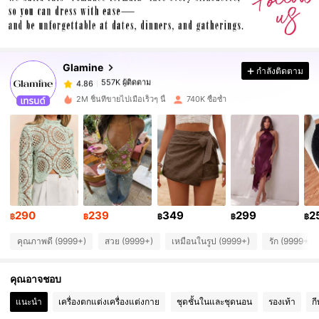
557K ผู้ติดตาม
4.86
Glamine
กำลังติดตาม
557K ผู้ติดตาม
4.86
s***a
จ่าย
1 วันที่ผ่านมา
2M ชิ้นที่ขายไปเมื่อเร็วๆ นี้
740K ซื้อซ้ำ
557K ผู้ติดตาม
4.86
557K ผู้ติดตาม
4.86
557K ผู้ติดตาม
4.86
290
239
349
299
2
฿
฿
฿
฿
฿
คุณภาพดี (9999+)
สวย (9999+)
เหมือนในรูป (9999+)
รัก (9999+)
557K ผู้ติดตาม
4.86
คุณอาจชอบ
557K ผู้ติดตาม
4.86
แนะนำ
เครื่องตกแต่งเครื่องแต่งกาย
ชุดชั้นในและชุดนอน
รองเท้า
ก