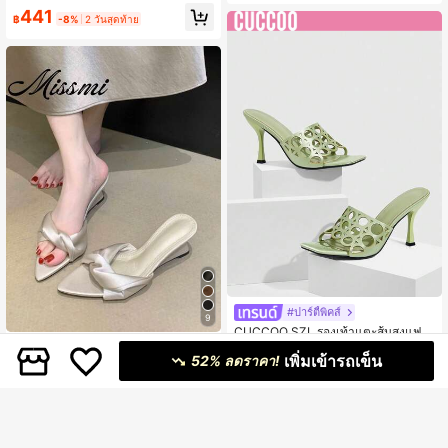
สำหรับฤดูร้อน
441
฿
-8%
2 วันสุดท้าย
#ปาร์ตี้พิคส์
9
CUCCOO SZL รองเท้าแตะส้นสูงแฟชั่
นผู้หญิงใส่ได้หลากหลายสไตล์สำหรับใ
Miss Mi
474
฿
-3%
2 วันสุดท้าย
เพิ่มเข้ารถเข็น
ส่กลางแจ้ง ฤดูร้อน สำหรับคริสต์มาส
52% ลดราคา!
รองเท้าแตะสวมส้นเตารีดปลายแหลม
สำหรับผู้หญิง, รองเท้าแตะสวมใหม่สำห
#2 ขายดี
ใน เงิน รองเท้าแตะผู้หญิง
รับฤดูร้อน, รองเท้าส้นสูงดีไซน์เฉพาะตัว
50+ sold
449
฿