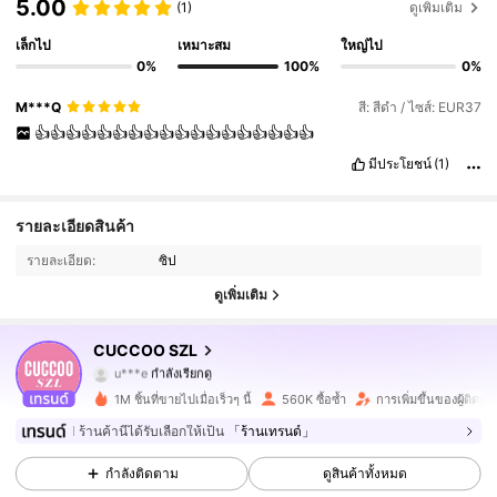
5.00
(1)
ดูเพิ่มเติม
เล็กไป
เหมาะสม
ใหญ่ไป
0%
100%
0%
M***Q
สี: สีดำ / ไซส์: EUR37
👍👍👍👍👍👍👍👍👍👍👍👍👍👍👍👍👍👍
มีประโยชน์
(1)
900K ผู้ติดตาม
4.91
รายละเอียดสินค้า
รายละเอียด:
ซิป
900K ผู้ติดตาม
4.91
ดูเพิ่มเติม
900K ผู้ติดตาม
4.91
CUCCOO SZL
u***e
กำลังเรียกดู
900K ผู้ติดตาม
4.91
1M ชิ้นที่ขายไปเมื่อเร็วๆ นี้
560K ซื้อซ้ำ
การเพิ่มขึ้นของผู้ติดต
ร้านค้านี้ได้รับเลือกให้เป็น
「ร้านเทรนด์」
900K ผู้ติดตาม
4.91
กำลังติดตาม
ดูสินค้าทั้งหมด