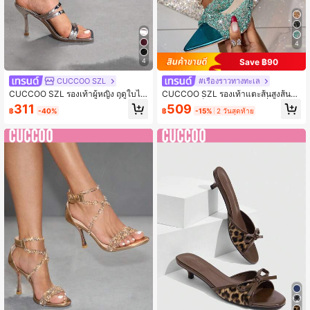
4
Save ฿90
4
CUCCOO SZL
#เรื่องราวทางทะเล
CUCCOO SZL รองเท้าผู้หญิง ฤดูใบไม้
CUCCOO SZL รองเท้าแตะส้นสูงส้นฝัง
ผลิและฤดูร้อน ใหม่ สีเงิน หัวเหลี่ยม ส้นเ
คริสตัลส้นเล็กปลายแหลมแฟชั่นผู้หญิง
311
509
฿
-40%
฿
-15%
2 วันสุดท้าย
ข็ม หลายแถบพร้อมหัวเข็มขัดรูปหัวใจ
พร้อมกริตเตอร์สีดำ สำหรับ คริสต์มาส ฤ
รองเท้าแตะส้นสูงผู้หญิง แฟชั่น สบาย แ
ดูใบไม้ร่วง ปีใหม่ งานปาร์ตี้
ละหลากหลาย เซ็กซี่ ปาร์ตี้ รองเท้าแตะ
ผู้หญิง รองเท้าผู้หญิง