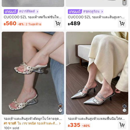
6
#ปาร์ตี้พิคส์
#ชุดฤดูร้อน
CUCCOO SZL รองเท้าสตรีแฟชั่นใหม่
CUCCOO SZL รองเท้าแตะส้นสูงลายเ
เข็มขัดเพชรพลอยไขว้ ส้นสูงสีแชมเปญ
สือดาวประดับโบว์สำหรับผู้หญิง
560
489
฿
-8%
2 วันสุดท้าย
฿
หัวกลม ส้นบาง เปิดนิ้วเท้า รองเท้าแตะ
จัดเลี้ยงเซ็กซี่
รองเท้าแตะส้นสูงหัวตัดผูกโบว์ลายจุดส
รองเท้าแตะส้นสูงหัวแหลมพื้นนิ่มใส่สบ
ายเดี่ยวส้นไม่สมมาตรสำหรับผู้หญิง, รอ
ายสำหรับผู้หญิง มีสีทอง สีดำ สีเงิน และ
#1 ขายดี
ใน เรขาคณิต รองเท้าแตะส้นสูงผู้หญิง
335
฿
-40%
งเท้าแตะส้นสูงหนังเทียมสีขาวหรูหรา
สีอื่นๆ
100+ sold