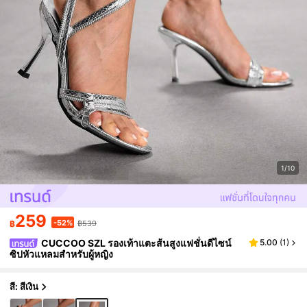
1/10
259
-52%
฿
฿539
CUCCOO SZL รองเท้าแตะส้นสูงแฟชั่นดีไซน์
5.00
(
1
)
ซิปหัวแหลมสำหรับผู้หญิง
สี: สีเงิน